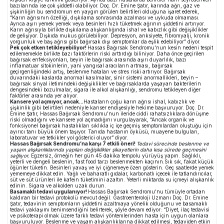
bazılarında ise çok şiddetli olabiliyor. Doç. Dr. Emine Şatır, karında ağrı, gaz ve
şişkinliğin bu sendromun en yaygın görülen belirtileri olduğuna işaret ederek,
“Karın ağrısının özelliği, dışkılama sonrasında azalması ve uykuda olmaması.
Ayrıca aşırı yemek yemek veya besinleri hızlı tüketmek ağrının şiddetini artırıyor.
Karın ağrısıyla birlikte dışkılama alışkanlığında ishal ve kabızlık gibi değişiklikler
de gelişiyor. Dışkıda mukus görülebiliyor. Depresyon, anksiyete, fibromyalji, kronik
yorgunluk ve baş ağrısı gibi bağırsak dışı semptomlar da eşlik edebiliyor” diyor.
Pek çok etken tetikleyebiliyor!
Hassas Bağırsak Sendromu’nun kesin nedeni tespit
edilememekle birlikte bazı faktörlerin riski arttırdığı biliniyor. Daha önce geçirilen
bağırsak enfeksiyonları, beyin ile bağırsak arasında aşırı duyarlılık, bazı
inflamatuar sitokinlerin, yani yangısal aracıların artması, bağırsak
geçirgenliğindeki artış, beslenme hataları ve stres riski artırıyor. Bağırsak
duvarındaki kaslarda anormal kasılmalar, sinir sistemi anormallikleri, beyin –
bağırsak sinyal iletimindeki değişiklikler ve bağırsaklarda yaşayan bakterilerin
dengesindeki bozulmalar, sigara ile alkol alışkanlığı, sendromu tetikleyen diğer
faktörler arasında yer alıyor.
Kansere yol açmıyor, ancak…
Hastaların çoğu karın ağrısı ishal, kabızlık ve
şişkinlik gibi belirtileri nedeniyle kanser endişesiyle hekime başvuruyor. Doç. Dr.
Emine Şatır, Hassas Bağırsak Sendromu’nun ileride ciddi rahatsızlıklara dönüşme
riski olmadığını ve kansere yol açmadığını vurgulayarak, “Ancak organik ve
fonksiyonel bağırsak hastalıkları sıklıkla iç içe geçmiş semptomlardan oluştuğu için
ayırıcı tanı büyük önem taşıyor. Tanıda hastanın öyküsü, muayene bulguları,
laboratuvar ve tetkikler yol gösterici oluyor” diyor.
Hassas Bağırsak Sendromu’na karşı 7 etkili öneri!
Tedavi sürecinde beslenme ve
yaşam alışkanlıklarında yapılan değişiklikler şikayetlerin daha kısa sürede geçmesini
sağlıyor.
Egzersiz, örneğin her gün 45 dakika tempolu yürüyüş yapın. Sağlıklı,
yeterli ve dengeli beslenin, fast food tarzı beslenmekten kaçının.Sık sık, fakat küçük
öğünler tüketin. Besinleri yavaş ve iyi çiğnemeye özen gösterin. Geç saatlerde yemek
yememeye dikkat edin. Yağlı ve baharatlı gıdalar, karbonatlı içecek ile tatlandırıcılar,
süt ve süt ürünleri ile kafein tüketimini azaltın. Yeterli miktarda su içmeyi alışkanlık
edinin. Sigara ve alkolden uzak durun.
Basamaklı tedavi uygulanıyor!
Hassas Bağırsak Sendromu’nu tümüyle ortadan
kaldıran bir tedavi protokolü mevcut değil. Gastroenteroloji Uzmanı Doç. Dr. Emine
Şatır, tedavinin semptomların şiddetini azaltmaya yönelik olduğunu ve basamaklı
tedavi yaklaşımı benimsendiğini belirterek, şöyle devam ediyor: “Diyet, ilaç tedavisi
ve psikoterapi olmak üzere farklı tedavi yöntemlerinden hasta için uygun olanlara
başvuruluyor. Beslenme ve yaşam alışkanlıklarına dikkat edilmesi, tedaviden etkin