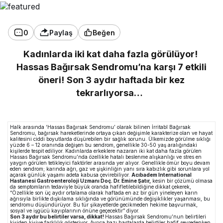
0
Paylaş
Beğen
Kadınlarda iki kat daha fazla görülüyor!
Hassas Bağırsak Sendromu’na karşı 7 etkili
öneri!
Son 3 aydır haftada bir kez
tekrarlıyorsa…
Halk arasında ‘Hassas Bağırsak Sendromu’ olarak bilinen İrritabl Bağırsak
Sendromu, bağırsak hareketlerinde ortaya çıkan değişimle karakterize olan ve hayat
kalitesini ciddi boyutlarda düşürebilen bir sağlık sorunu. Ülkemizde görülme sıklığı
yüzde 6 – 12 oranında değişen bu sendrom, genellikle 30-50 yaş aralığındaki
kişilerde tespit ediliyor. Kadınlarda erkeklere nazaran iki kat daha fazla görülen
Hassas Bağırsak Sendromu’nda özellikle hatalı beslenme alışkanlığı ve stres en
yaygın görülen tetikleyici faktörler arasında yer alıyor. Genellikle ömür boyu devam
eden sendrom; karında ağrı, gaz ve şişkinliğin yanı sıra kabızlık gibi sorunlara yol
açarak günlük yaşamı adeta kabusa çevirebiliyor.
Acıbadem International
Hastanesi Gastroenteroloji Uzmanı Doç. Dr. Emine Şatır,
kesin bir çözümü olmasa
da semptomların tedaviyle büyük oranda hafifletilebildiğine dikkat çekerek,
“Özellikle son üç aydır ortalama olarak haftada en az bir gün yineleyen karın
ağrısıyla birlikte dışkılama sıklığında ve görünümünde değişiklikler yaşanması, bu
sendromu düşündürüyor. Bu tür şikayetlerde gecikmeden hekime başvurmak,
sosyal ve işgücü kayıplarının önüne geçecektir” diyor.
Son 3 aydır bu belirtiler varsa, dikkat!
Hassas Bağırsak Sendromu’nun belirtileri
kişiden kişiye farklılık gösteriyor. Ayrıca bazı hastalarda belirtiler hafif seyredenken