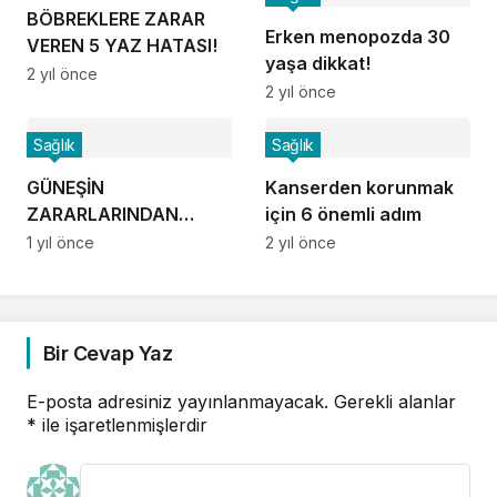
BÖBREKLERE ZARAR
Erken menopozda 30
VEREN 5 YAZ HATASI!
yaşa dikkat!
2 yıl önce
2 yıl önce
Sağlık
Sağlık
GÜNEŞİN
Kanserden korunmak
ZARARLARINDAN
için 6 önemli adım
KORUYAN 10 ÖNEMLİ
1 yıl önce
2 yıl önce
ÖNLEM
Bir Cevap Yaz
E-posta adresiniz yayınlanmayacak.
Gerekli alanlar
*
ile işaretlenmişlerdir