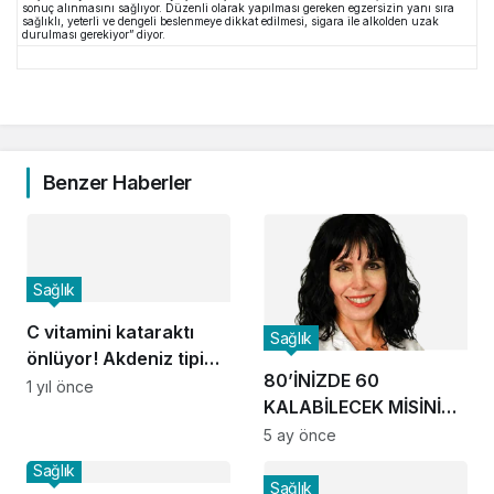
sonuç alınmasını sağlıyor. Düzenli olarak yapılması gereken egzersizin yanı sıra
sağlıklı, yeterli ve dengeli beslenmeye dikkat edilmesi, sigara ile alkolden uzak
durulması gerekiyor” diyor.
Benzer Haberler
Sağlık
C vitamini kataraktı
Sağlık
önlüyor! Akdeniz tipi
80’İNİZDE 60
beslenme şart!
1 yıl önce
KALABİLECEK MİSİNİZ?
10 SORUDA TEST EDİN!
5 ay önce
Sağlık
Sağlık