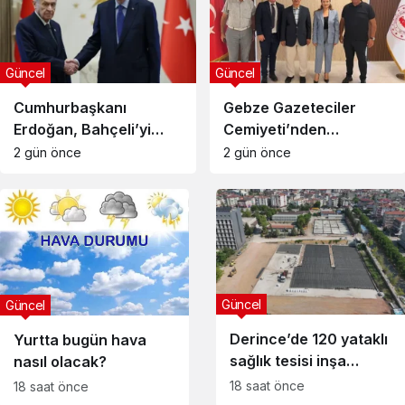
Güncel
Güncel
Cumhurbaşkanı
Gebze Gazeteciler
Erdoğan, Bahçeli’yi
Cemiyeti’nden
Külliye’de kabul etti
Kaymakam Özyiğit’e
2 gün önce
2 gün önce
Ziyaret
Güncel
Güncel
Derince’de 120 yataklı
Yurtta bugün hava
sağlık tesisi inşa
nasıl olacak?
ediliyor
18 saat önce
18 saat önce