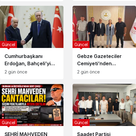
Güncel
Güncel
Cumhurbaşkanı
Gebze Gazeteciler
Erdoğan, Bahçeli’yi
Cemiyeti’nden
Külliye’de kabul etti
Kaymakam Özyiğit’e
2 gün önce
2 gün önce
Ziyaret
Güncel
Güncel
Saadet Partisi
ŞEHRİ MAHVEDEN