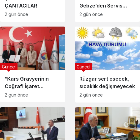
Gebze’den Servis
ÇANTACILAR
Esnafına Destek
2 gün önce
2 gün önce
Ziyareti: “Sektörde
Adalet Sağlanmalı”
Güncel
Güncel
“Kars Gravyerinin
Rüzgar sert esecek,
Coğrafi İşaret
sıcaklık değişmeyecek
Niteliğinin
2 gün önce
2 gün önce
Güçlendirilmesi
Projesi”