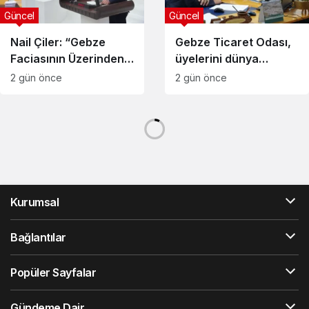
Güncel
Güncel
Nail Çiler: “Gebze
Gebze Ticaret Odası,
Faciasının Üzerinden
üyelerini dünya
280 Gün Geçti,
pazarlarıyla
2 gün önce
2 gün önce
Bakanlık Hâlâ Sessiz”
buluşturmaya devam
ediyor
Güncel
Güncel
5 BAŞKAN BİR ARADA
KARASU’DA KENTSEL
ESNAFIN YANINDA
DÖNÜŞÜM SÜRECİ
BAŞLADI
3 gün önce
3 gün önce