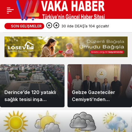
Güncel
30 ilde DEAŞ’a 104 gözaltı!
SON GELIŞMELER
Haberleri
Derince’de 120 yataklı
Gebze Gazeteciler
sağlık tesisi inşa
Cemiyeti’nden
ediliyor
Kaymakam Özyiğit’e
Ziyaret