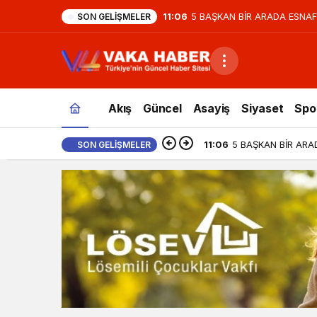
11:06
5 BAŞKAN BİR ARADA ESNAF
SON GELIŞMELER
Teknoloji
Haberleri
Akış
Güncel
Asayiş
Siyaset
Spo
11:06
5 BAŞKAN BİR ARA
SON GELIŞMELER