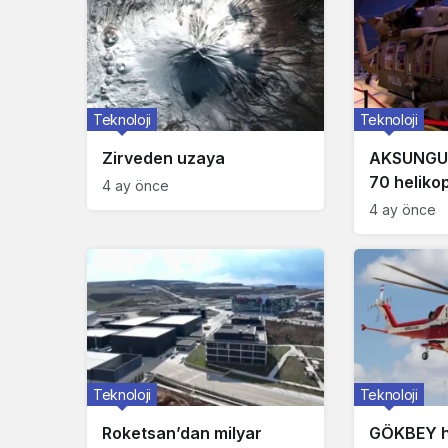
Teknoloji
Teknoloji
Zirveden uzaya
AKSUNGUR
70 helikop
4 ay önce
edildi
4 ay önce
Teknoloji
Teknoloji
Roketsan’dan milyar
GÖKBEY h