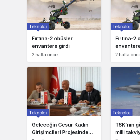
Teknoloji
Teknoloji
Teknoloji
Fırtına-2 
Fırtına-2 obüsler
Fırtına-2 obüsler envanter
envantere
envantere girdi
2 hafta önc
2 hafta önce
Teknoloji
Teknoloji
Geleceğin Cesur Kadın
TSK’nın g
Girişimcileri Projesinde
milli takvi
Jüri Değerlendirmesi