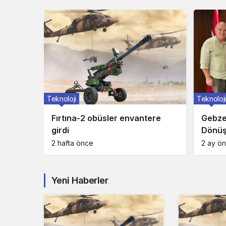
Teknoloji
Teknoloji
Fırtına-2 obüsler envantere
Gebze 
ere
girdi
Dönüş
2 hafta önce
2 ay ö
Yeni Haberler