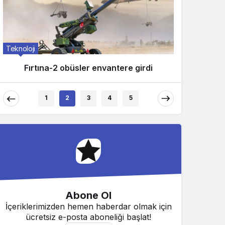
Teknoloji
Tekn
Gebze Ticaret Odası’nın Dijital
Dönüşüm Projesi Tamamlandı
1
2
3
4
5
Abone Ol
İçeriklerimizden hemen haberdar olmak için