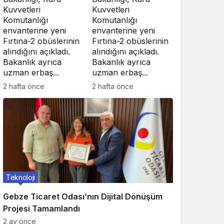
girdi
girdi
Milli Savunma
Milli Savunma
Bakanlığı, Kara
Bakanlığı, Kara
Kuvvetleri
Kuvvetleri
Komutanlığı
Komutanlığı
envanterine yeni
envanterine yeni
Fırtına-2 obüslerinin
Fırtına-2 obüslerinin
alındığını açıkladı.
alındığını açıkladı.
Bakanlık ayrıca
Bakanlık ayrıca
uzman erbaş...
uzman erbaş...
2 hafta önce
2 hafta önce
Teknoloji
Gebze Ticaret Odası’nın Dijital Dönüşüm
Projesi Tamamlandı