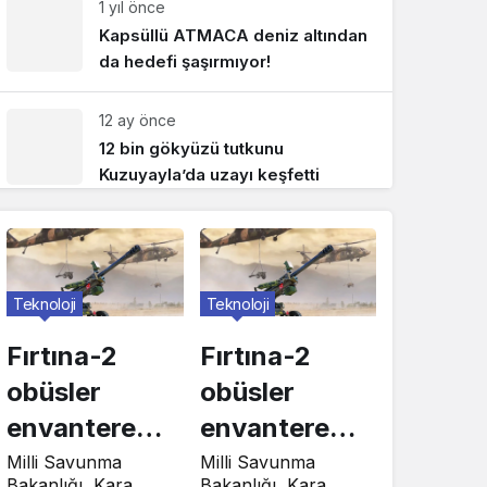
1 yıl önce
Kapsüllü ATMACA deniz altından
da hedefi şaşırmıyor!
12 ay önce
12 bin gökyüzü tutkunu
Kuzuyayla’da uzayı keşfetti
Teknoloji
Teknoloji
Fırtına-2
Fırtına-2
obüsler
obüsler
envantere
envantere