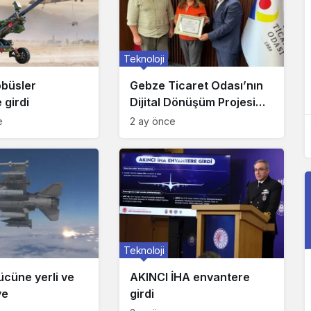
Teknoloji
Teknoloji
obüsler
Gebze Ticaret Odası’nın
e girdi
Fırtına-2 obüsler envantere girdi
 girdi
Dijital Dönüşüm Projesi
Tamamlandı
e
2 ay önce
Teknoloji
ücüne yerli ve
AKINCI İHA envantere
ye
girdi