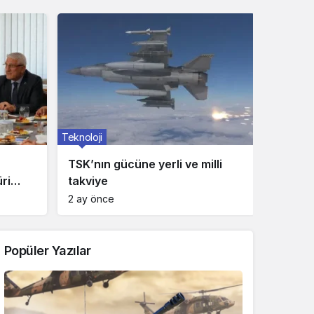
Teknoloji
TSK’nın gücüne yerli ve milli
üri
takviye
andı
2 ay önce
Popüler Yazılar