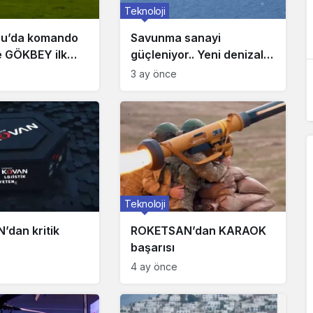
Teknoloji
u’da komando
Savunma sanayi
e GÖKBEY ilk
güçleniyor.. Yeni denizaltı
ıldı
ilk seferine çıktı
3 ay önce
Teknoloji
dan kritik
ROKETSAN’dan KARAOK
başarısı
4 ay önce