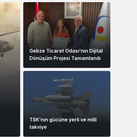
Sistem Modu
Sistem modunu seçin.
Gebze Ticaret Odası’nın Dijital
Dönüşüm Projesi Tamamlandı
ROKETSA
TSK’nın gücüne yerli ve milli
takviye