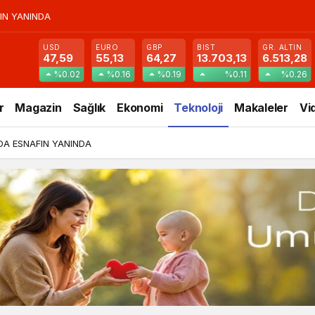
IN YANINDA
USD
EURO
GBP
BIST
GR. ALTIN
47,59
55,13
64,27
13.703,13
6.513,28
%0.02
%0.16
%0.19
%0.11
%0.26
r
Magazin
Sağlık
Ekonomi
Teknoloji
Makaleler
Vi
DA ESNAFIN YANINDA