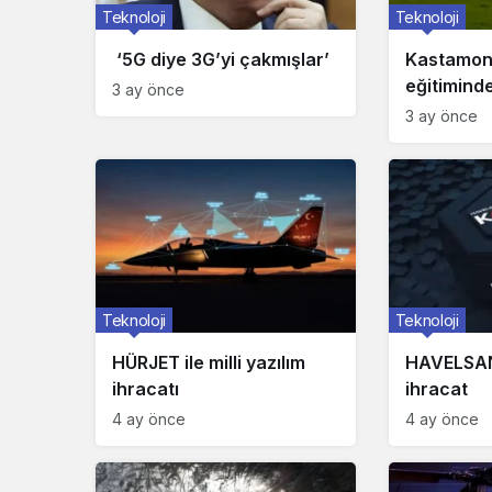
Teknoloji
Teknoloji
‘5G diye 3G’yi çakmışlar’
Kastamon
eğitimind
3 ay önce
kez kullan
3 ay önce
Teknoloji
Teknoloji
HÜRJET ile milli yazılım
HAVELSAN’
ihracatı
ihracat
4 ay önce
4 ay önce