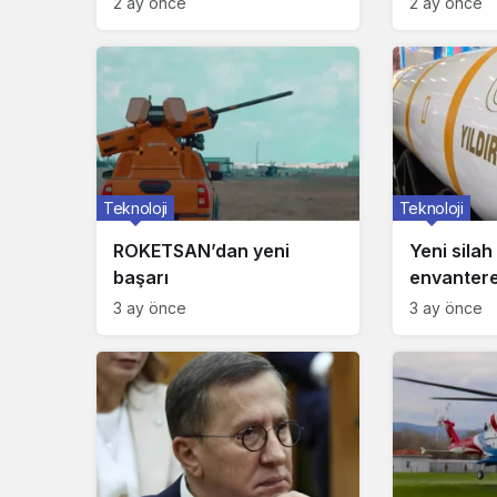
2 ay önce
2 ay önce
Tamamlandı
Teknoloji
Teknoloji
ROKETSAN’dan yeni
Yeni silah
başarı
envantere
3 ay önce
3 ay önce