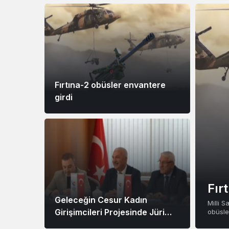
Fırtına-2 obüsler envantere
girdi
Fır
Geleceğin Cesur Kadın
Milli 
Girişimcileri Projesinde Jüri
obüsler
Değerlendirmesi Tamamlandı