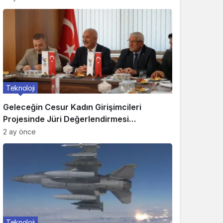
2 ay önce
Teknoloji
Geleceğin Cesur Kadın Girişimcileri
Projesinde Jüri Değerlendirmesi
Tamamlandı
2 ay önce