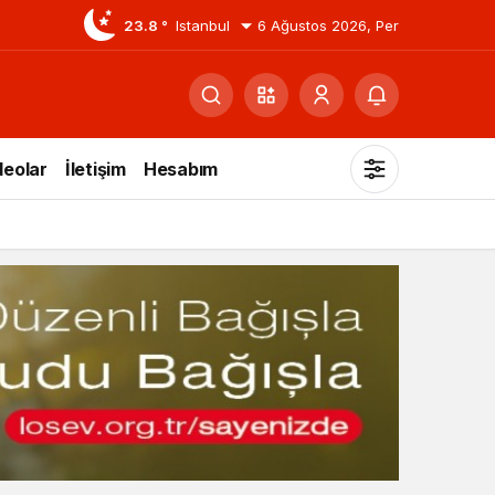
23.8 °
Istanbul
6 Ağustos 2026, Per
deolar
İletişim
Hesabım
Mod
değiştir
Gündüz Modu
Gündüz modunu seçin.
Gece Modu
Gece modunu seçin.