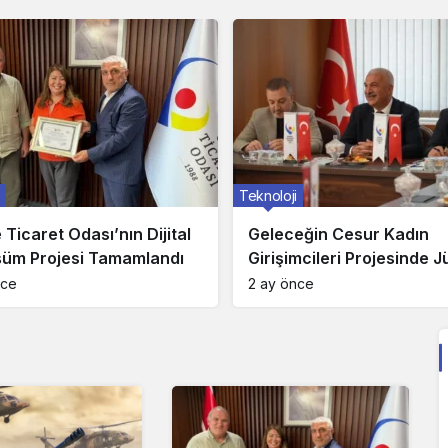
Teknoloji
Ticaret Odası’nın Dijital
Geleceğin Cesur Kadın
üm Projesi Tamamlandı
Girişimcileri Projesinde J
Değerlendirmesi Tamaml
nce
2 ay önce