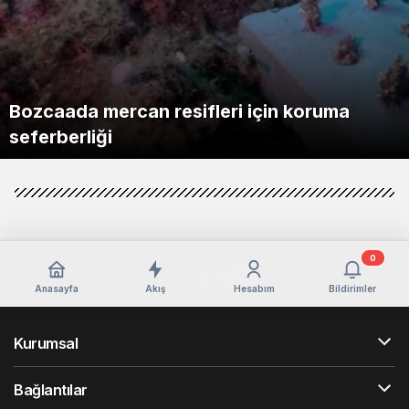
Saadet Partisi Gebze’den Servis Esnafına
Bozcaada mercan resifleri için koruma
Cumhurbaşkanı Erdoğan, Bahçeli’yi
71 ilde dev narkotik operasyonu: 844
Gebze Gazeteciler Cemiyeti’nden
Destek Ziyareti: “Sektörde Adalet
seferberliği
Külliye’de kabul etti
tutuklama
Yağmur sonrası denize girerken dikkat
Kaymakam Özyiğit’e Ziyaret
Gümrük Muhafaza’dan kaçakçılığa darbe
‘Ay Grubu’ suç örgütüne 12 gözaltı!
ŞEHRİ MAHVEDEN ÇANTACILAR
Sağlanmalı”
Kocaeli’de adrenalin zirve yapacak
0
Anasayfa
Akış
Hesabım
Bildirimler
Kurumsal
Bağlantılar