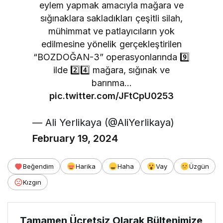
eylem yapmak amacıyla mağara ve
sığınaklara sakladıkları çeşitli silah,
mühimmat ve patlayıcıların yok
edilmesine yönelik gerçekleştirilen
“BOZDOĞAN-3” operasyonlarında 9️⃣
ilde 2️⃣4️⃣ mağara, sığınak ve
barınma…
pic.twitter.com/JFtCpU0253
— Ali Yerlikaya (@AliYerlikaya)
February 19, 2024
Beğendim
Harika
Haha
Vay
Üzgün
Kızgın
Tamamen Ücretsiz Olarak Bültenimize