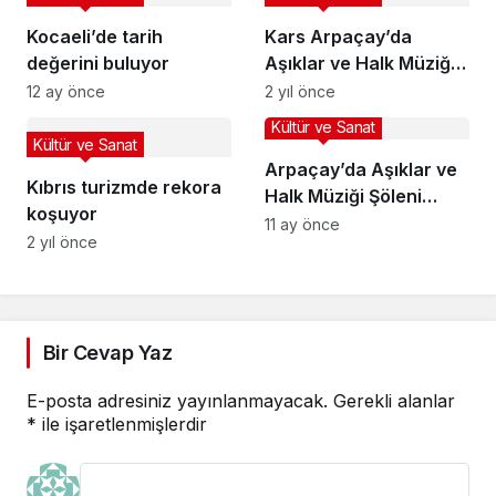
Kocaeli’de tarih
Kars Arpaçay’da
değerini buluyor
Aşıklar ve Halk Müziği
Şöleni
12 ay önce
2 yıl önce
Kültür ve Sanat
Kültür ve Sanat
Arpaçay’da Aşıklar ve
Kıbrıs turizmde rekora
Halk Müziği Şöleni
koşuyor
Düzenlendi
11 ay önce
2 yıl önce
Bir Cevap Yaz
E-posta adresiniz yayınlanmayacak.
Gerekli alanlar
*
ile işaretlenmişlerdir