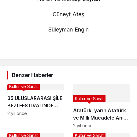
Cüneyt Ateş
Süleyman Engin
Benzer Haberler
Kültür ve Sanat
35.ULUSLARARASI ŞİLE
Kültür ve Sanat
BEZİ FESTİVALİNDE
Atatürk, yarın Atatürk
ÖZLENEN MUHTEŞEM
2 yıl önce
ve Milli Mücadele Anı
DEFİLE..
Evi’nde anılacak
2 yıl önce
Kültür ve Sanat
Kültür ve Sanat