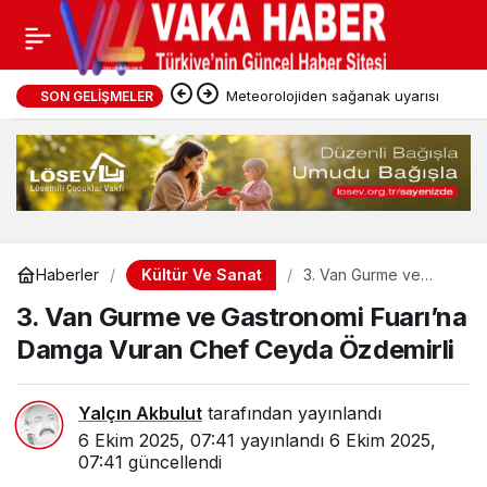
Meteorolojiden sağanak uyarısı
SON GELIŞMELER
Kültür Ve Sanat
Haberler
3. Van Gurme ve
Gastronomi Fuarı’na
3. Van Gurme ve Gastronomi Fuarı’na
Damga Vuran Chef
Ceyda Özdemirli
Damga Vuran Chef Ceyda Özdemirli
Yalçın Akbulut
tarafından yayınlandı
6 Ekim 2025, 07:41
yayınlandı
6 Ekim 2025,
07:41
güncellendi