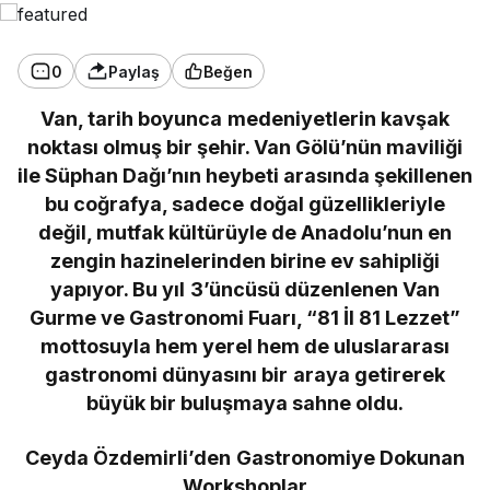
0
Paylaş
Beğen
Van, tarih boyunca medeniyetlerin kavşak
noktası olmuş bir şehir. Van Gölü’nün maviliği
ile Süphan Dağı’nın heybeti arasında şekillenen
bu coğrafya, sadece doğal güzellikleriyle
değil, mutfak kültürüyle de Anadolu’nun en
zengin hazinelerinden birine ev sahipliği
yapıyor. Bu yıl 3’üncüsü düzenlenen Van
Gurme ve Gastronomi Fuarı, “81 İl 81 Lezzet”
mottosuyla hem yerel hem de uluslararası
gastronomi dünyasını bir araya getirerek
büyük bir buluşmaya sahne oldu.
Ceyda Özdemirli’den Gastronomiye Dokunan
Workshoplar