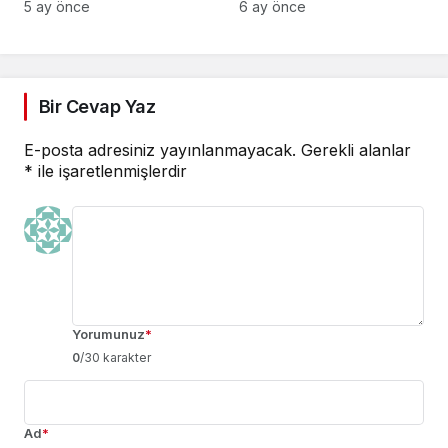
yolculuğuna uğurlandı
uyarısı
5 ay önce
6 ay önce
Bir Cevap Yaz
E-posta adresiniz yayınlanmayacak.
Gerekli alanlar
*
ile işaretlenmişlerdir
Yorumunuz
*
0
/30 karakter
Ad
*