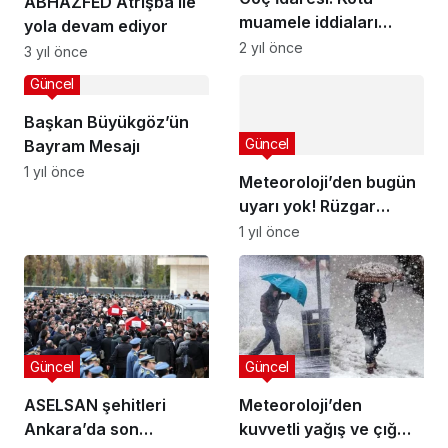
ABHAZFED Atrışba ile
muamele iddiaları
yola devam ediyor
doğru değil
2 yıl önce
3 yıl önce
Güncel
Başkan Büyükgöz’ün
Güncel
Bayram Mesajı
1 yıl önce
Meteoroloji’den bugün
uyarı yok! Rüzgar
hafif…
1 yıl önce
Güncel
Güncel
ASELSAN şehitleri
Meteoroloji’den
Ankara’da son
kuvvetli yağış ve çığ