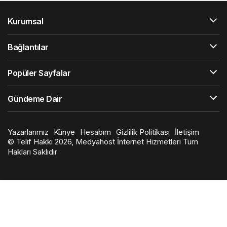
Kurumsal
Bağlantılar
Popüler Sayfalar
Gündeme Dair
Yazarlarımız
Künye
Hesabım
Gizlilik Politikası
İletişim
© Telif Hakkı 2026, Medyahost İnternet Hizmetleri Tüm
Hakları Saklıdır
en
iyi
slot
siteleri