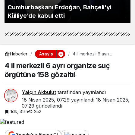
Cumhurbaşkanı Erdoğan, Bahçeli’yi
Külliye’de kabul etti
Asayiş
Haberler
4 il merkezli 6 ayrı
organize suç örgütüne 158
4 il merkezli 6 ayrı organize suç
gözaltı!
örgütüne 158 gözaltı!
Yalçın Akbulut
tarafından yayınlandı
18 Nisan 2025, 07:29
yayınlandı
18 Nisan 2025,
07:29
güncellendi
1dk, 31sn
252
Google'da Abone Ol