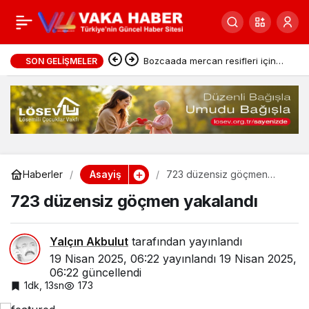
4 il merkezli 6 ayrı
0
Paylaş
organize suç örgütüne
Bozcaada mercan resifleri için
SON GELIŞMELER
koruma seferberliği
158 gözaltı!
Asayiş
Haberler
723 düzensiz göçmen
yakalandı
723 düzensiz göçmen yakalandı
Yalçın Akbulut
tarafından yayınlandı
19 Nisan 2025, 06:22
yayınlandı
19 Nisan 2025,
06:22
güncellendi
1dk, 13sn
173