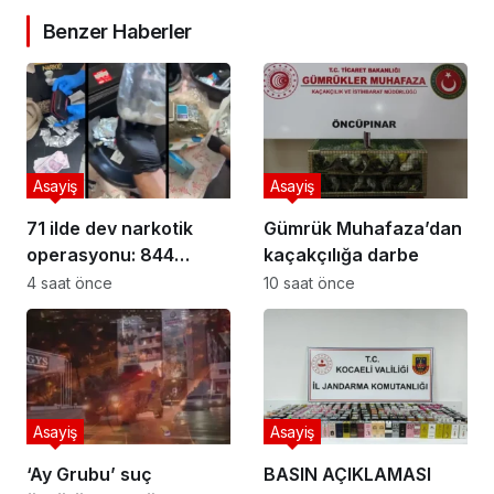
Benzer Haberler
Asayiş
Asayiş
71 ilde dev narkotik
Gümrük Muhafaza’dan
operasyonu: 844
kaçakçılığa darbe
tutuklama
4 saat önce
10 saat önce
Asayiş
Asayiş
‘Ay Grubu’ suç
BASIN AÇIKLAMASI