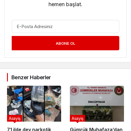
hemen başlat.
ABONE OL
Benzer Haberler
Asayiş
Asayiş
71 ilde dev narkotik
Gümrük Muhafaza’dan