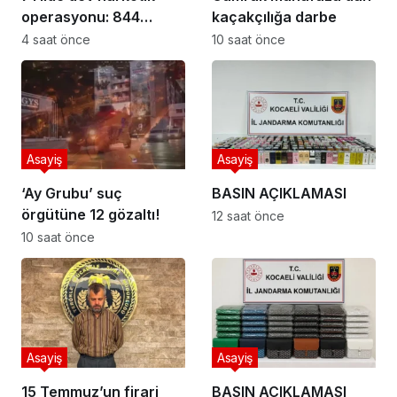
operasyonu: 844
kaçakçılığa darbe
tutuklama
4 saat önce
10 saat önce
Asayiş
Asayiş
‘Ay Grubu’ suç
BASIN AÇIKLAMASI
örgütüne 12 gözaltı!
12 saat önce
10 saat önce
Asayiş
Asayiş
15 Temmuz’un firari
BASIN AÇIKLAMASI