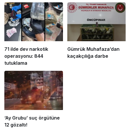
71 ilde dev narkotik
Gümrük Muhafaza’dan
operasyonu: 844
kaçakçılığa darbe
tutuklama
‘Ay Grubu’ suç örgütüne
12 gözaltı!