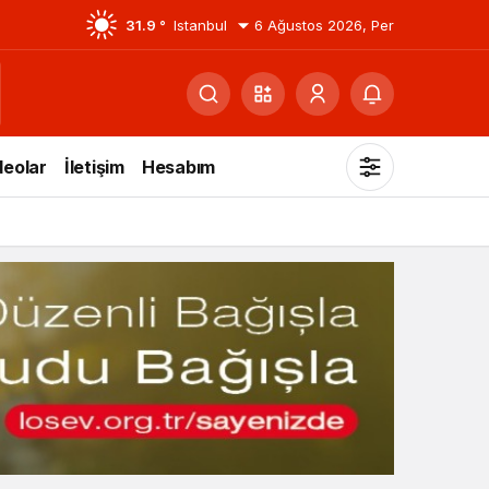
31.9 °
Istanbul
6 Ağustos 2026, Per
deolar
İletişim
Hesabım
Mod
değiştir
Gündüz Modu
Gündüz modunu seçin.
Gece Modu
Gece modunu seçin.