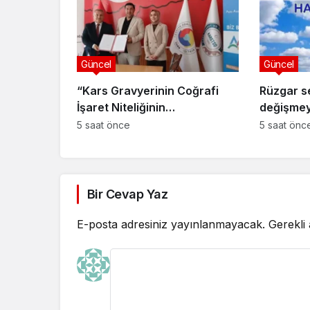
Güncel
Güncel
“Kars Gravyerinin Coğrafi
Rüzgar se
İşaret Niteliğinin
değişme
Güçlendirilmesi Projesi”
5 saat önce
5 saat önc
Bir Cevap Yaz
E-posta adresiniz yayınlanmayacak.
Gerekli