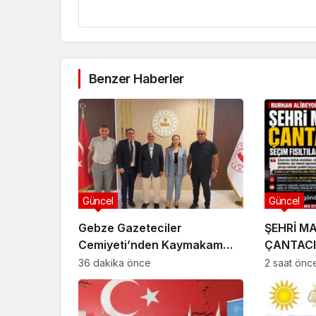
Benzer Haberler
Güncel
Güncel
Gebze Gazeteciler
ŞEHRİ M
Cemiyeti’nden Kaymakam
ÇANTACI
Özyiğit’e Ziyaret
36 dakika önce
2 saat önc