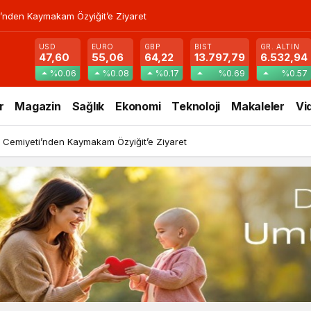
’nden Kaymakam Özyiğit’e Ziyaret
USD
EURO
GBP
BIST
GR. ALTIN
47,60
55,06
64,22
13.797,79
6.532,94
%0.06
%0.08
%0.17
%0.69
%0.57
r
Magazin
Sağlık
Ekonomi
Teknoloji
Makaleler
Vi
 Cemiyeti’nden Kaymakam Özyiğit’e Ziyaret