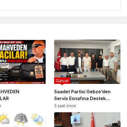
Güncel
AHVEDEN
Saadet Partisi Gebze’den
LAR
Servis Esnafına Destek
Ziyareti: “Sektörde Adalet
e
3 saat önce
Sağlanmalı”