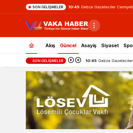
10:45
Gebze Gazeteciler Cemiyeti
SON GELIŞMELER
Akış
Güncel
Asayiş
Siyaset
Spo
10:45
Gebze Gazeteciler
SON GELIŞMELER