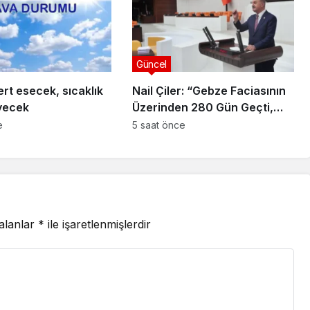
Güncel
rt esecek, sıcaklık
Nail Çiler: “Gebze Faciasının
yecek
Üzerinden 280 Gün Geçti,
Bakanlık Hâlâ Sessiz”
e
5 saat önce
 alanlar
*
ile işaretlenmişlerdir