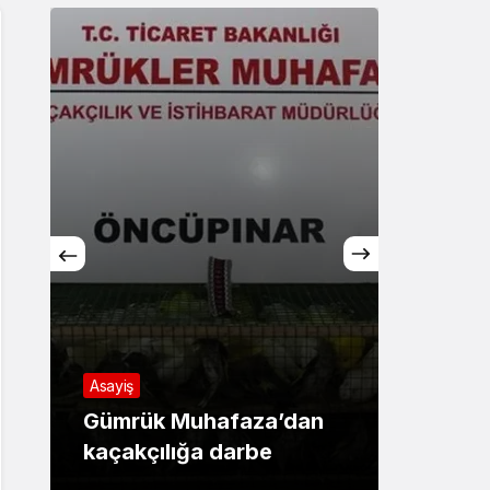
Sistem Modu
Sistem modunu seçin.
Asayiş
Asayiş
Gümrük Muhafaza’dan
‘Ay G
kaçakçılığa darbe
12 göz