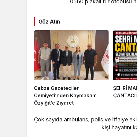
0560 plakalı tur otobüsü h
Göz Atın
Gebze Gazeteciler
ŞEHRİ M
Cemiyeti’nden Kaymakam
ÇANTACI
Özyiğit’e Ziyaret
Çok sayıda ambulans, polis ve itfaiye ekib
kişi hayatını k