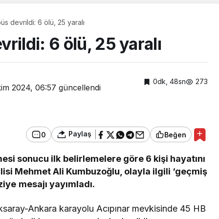
s devrildi: 6 ölü, 25 yaralı
ildi: 6 ölü, 25 yaralı
0dk, 48sn
273
kim 2024, 06:57
güncellendi
Paylaş
0
Beğen
Güncel
i sonucu ilk belirlemelere göre 6 kişi hayatını
Gebze Gazeteciler
alisi Mehmet Ali Kumbuzoğlu, olayla ilgili ‘geçmiş
Cemiyeti’nden
aziye mesajı yayımladı.
Kaymakam Özyiğit’e
Ziyaret
Aksaray-Ankara karayolu Acıpınar mevkisinde 45 HB