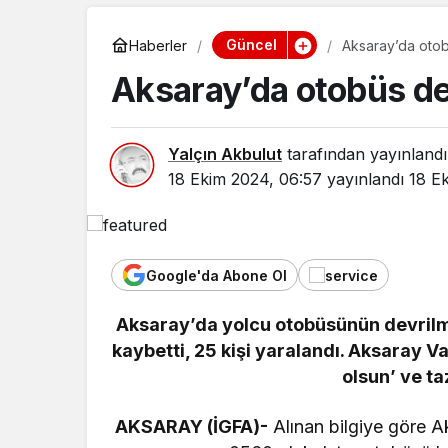
Güncel
Haberler
Aksaray’da otobü
Aksaray’da otobüs devr
Yalçın Akbulut
tarafından yayınlandı
18 Ekim 2024, 06:57
yayınlandı
18 E
Google'da Abone Ol
Aksaray’da yolcu otobüsünün devrilmes
kaybetti, 25 kişi yaralandı. Aksaray V
olsun’ ve t
AKSARAY (İGFA)-
Alınan bilgiye göre 