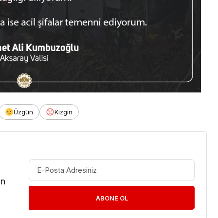
Üzgün
Kızgın
in
ABONE OL