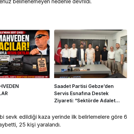
enüz belirlenemeyen nedenle devrildi.
AHVEDEN
Saadet Partisi Gebze’den
LAR
Servis Esnafına Destek
Ziyareti: “Sektörde Adalet
Sağlanmalı”
i sevk edildiği kaza yerinde ilk belirlemelere göre 6
aybetti, 25 kişi yaralandı.