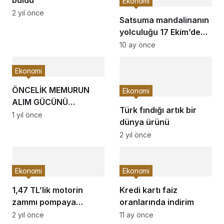
buldu
Ekonomi
2 yıl önce
Satsuma mandalinanın
yolculuğu 17 Ekim’de
başlıyor
10 ay önce
Ekonomi
ÖNCELİK MEMURUN
Ekonomi
ALIM GÜCÜNÜ
Türk fındığı artık bir
YÜKSELTMEK
1 yıl önce
dünya ürünü
OLMALIDIR
2 yıl önce
Ekonomi
Ekonomi
1,47 TL’lik motorin
Kredi kartı faiz
zammı pompaya
oranlarında indirim
yansıdı!
2 yıl önce
11 ay önce