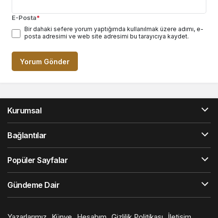
E-Posta
*
Bir dahaki sefere yorum yaptığımda kullanılmak üzere adımı, e-
posta adresimi ve web site adresimi bu tarayıcıya kaydet.
Yorum Gönder
Kurumsal
Bağlantılar
Popüler Sayfalar
Gündeme Dair
Yazarlarımız
Künye
Hesabım
Gizlilik Politikası
İletişim