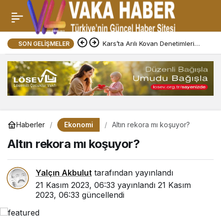
Kars’ta Arılı Kovan Denetimleri
SON GELIŞMELER
Sürüyor
Ekonomi
Haberler
Altın rekora mı koşuyor?
Altın rekora mı koşuyor?
Yalçın Akbulut
tarafından yayınlandı
21 Kasım 2023, 06:33
yayınlandı
21 Kasım
2023, 06:33
güncellendi