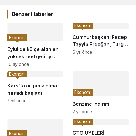
Benzer Haberler
Ekonomi
Cumhurbaşkanı Recep
Ekonomi
Tayyip Erdoğan, Turgut
Eylül’de külçe altın en
Kıran’ın cenaze
6 yıl önce
yüksek reel getiriyi
törenine katıldı
sağladı
10 ay önce
Ekonomi
Kars’ta organik elma
Ekonomi
hasadı başladı
2 yıl önce
Benzine indirim
2 yıl önce
Ekonomi
GTO ÜYELERİ
Ekonomi