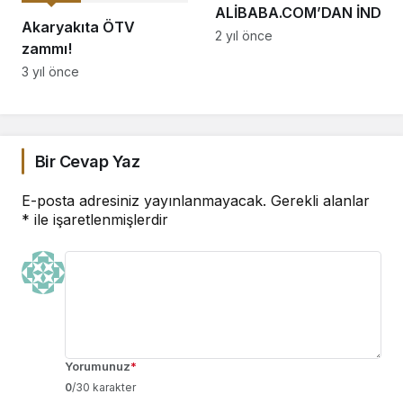
ALİBABA.COM’DAN İNDİRİ
Akaryakıta ÖTV
FAYDALANACAK
2 yıl önce
zammı!
3 yıl önce
Bir Cevap Yaz
E-posta adresiniz yayınlanmayacak.
Gerekli alanlar
*
ile işaretlenmişlerdir
Yorumunuz
*
0
/30 karakter