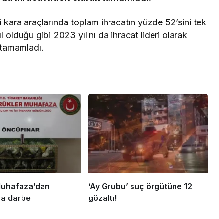
resifleri için koruma
seferberliği
ara araçlarında toplam ihracatın yüzde 52’sini tek
l olduğu gibi 2023 yılını da ihracat lideri olarak
tamamladı.
uhafaza’dan
‘Ay Grubu’ suç örgütüne 12
ğa darbe
gözaltı!