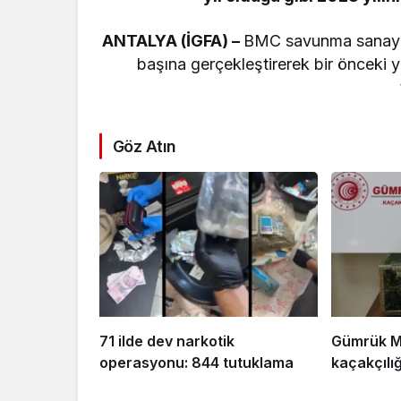
ANTALYA (İGFA) –
BMC savunma sanayi k
başına gerçekleştirerek bir önceki yı
Göz Atın
71 ilde dev narkotik
Gümrük M
operasyonu: 844 tutuklama
kaçakçılı