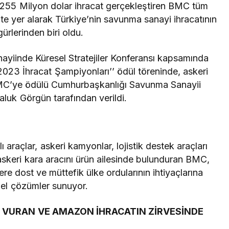
l 255 Milyon dolar ihracat gerçekleştiren BMC tüm
te yer alarak Türkiye’nin savunma sanayi ihracatının
gürlerinden biri oldu.
ayiinde Küresel Stratejiler Konferansı kapsamında
023 İhracat Şampiyonları’’ ödül töreninde, askeri
n BMC’ye ödülü Cumhurbaşkanlığı Savunma Sanayii
aluk Görgün tarafından verildi.
 araçlar, askeri kamyonlar, lojistik destek araçları
 askeri kara aracını ürün ailesinde bulunduran BMC,
ere dost ve müttefik ülke ordularının ihtiyaçlarına
zel çözümler sunuyor.
, VURAN VE AMAZON İHRACATIN ZİRVESİNDE