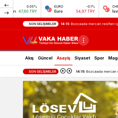
0.05%
EURO
-0.1%
CHF
0 TRY
Euro
54,97 TRY
İsviçre Frangı
58
14:15
Bozcaada mercan resifleri iç
SON GELIŞMELER
Akış
Güncel
Asayiş
Siyaset
Spor
Mag
14:15
Bozcaada mercan res
SON GELIŞMELER