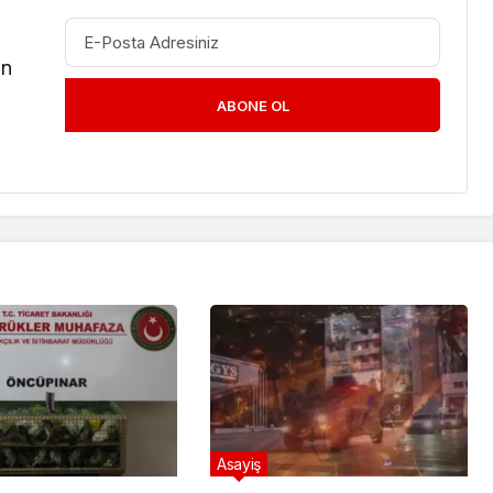
in
ABONE OL
Asayiş