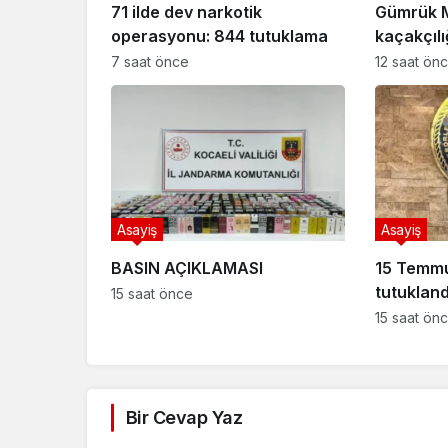
71 ilde dev narkotik
Gümrük 
operasyonu: 844 tutuklama
kaçakçıl
7 saat önce
12 saat ön
Asayiş
Asayiş
BASIN AÇIKLAMASI
15 Temmuz
tutukland
15 saat önce
15 saat ön
Bir Cevap Yaz