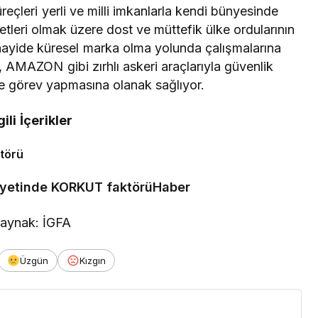
eçleri yerli ve milli imkanlarla kendi bünyesinde
tleri olmak üzere dost ve müttefik ülke ordularının
anayide küresel marka olma yolunda çalışmalarına
MAZON gibi zırhlı askeri araçlarıyla güvenlik
lde görev yapmasına olanak sağlıyor.
lgili İçerikler
iyetinde KORKUT faktörüHaber
aynak: İGFA
Üzgün
Kızgın