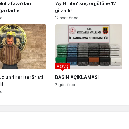
Muhafaza’dan
‘Ay Grubu’ suç örgütüne 12
ığa darbe
gözaltı!
ce
12 saat önce
Asayiş
’un firari teröristi
BASIN AÇIKLAMASI
ı!
2 gün önce
ce