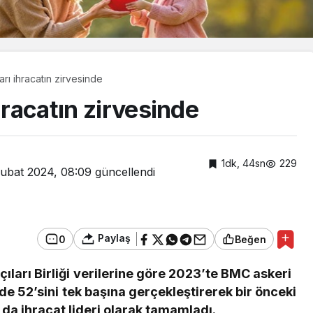
arı ihracatın zirvesinde
hracatın zirvesinde
1dk, 44sn
229
Şubat 2024, 08:09
güncellendi
Paylaş
0
Beğen
ları Birliği verilerine göre 2023’te BMC askeri
Yaşam
e 52’sini tek başına gerçekleştirerek bir önceki
Bozcaada mercan
ı da ihracat lideri olarak tamamladı.