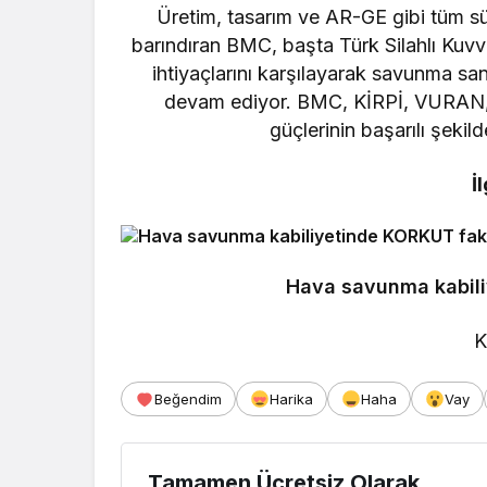
Üretim, tasarım ve AR-GE gibi tüm sür
barındıran BMC, başta Türk Silahlı Kuvve
ihtiyaçlarını karşılayarak savunma s
devam ediyor. BMC, KİRPİ, VURAN, A
güçlerinin başarılı şeki
İ
Hava savunma kabil
K
Beğendim
Harika
Haha
Vay
Tamamen Ücretsiz Olarak