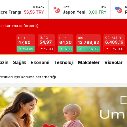
-0.64%
JPY
0%
RUB
,58 TRY
Japon Yeni
0,00 TRY
Rus Rublesi
0,
in koruma seferberliği
EURO
GR. ALTIN
USD
GBP
BIST
54,97
6.489,16
47,60
64,20
13.798,82
%0.05
%-0.1
%0.1
%0.7
%-0.11
azin
Sağlık
Ekonomi
Teknoloji
Makaleler
Videolar
ifleri için koruma seferberliği