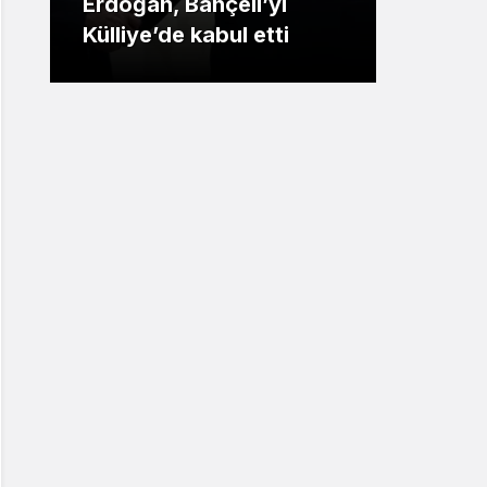
Erdoğan, Bahçeli’yi
opera
Külliye’de kabul etti
tutuk