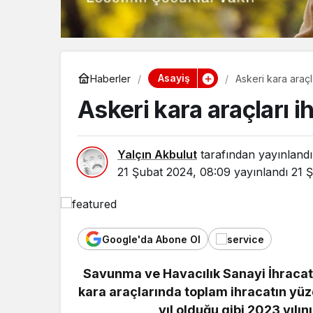
Asayiş
Haberler
Askeri kara araçl
Askeri kara araçları i
Yalçın Akbulut
tarafından yayınlandı
21 Şubat 2024, 08:09
yayınlandı
21 
Google'da Abone Ol
Savunma ve Havacılık Sanayi İhracatçı
kara araçlarında toplam ihracatın yüzd
yıl olduğu gibi 2023 yılın