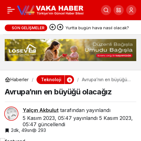
Elektrikli otobüs İstanbul
0
Paylaş
sokaklarında
Yurtta bugün hava nasıl olacak?
SON GELIŞMELER
Teknoloji
Haberler
Avrupa’nın en büyüğü
olacağız
Avrupa’nın en büyüğü olacağız
Yalçın Akbulut
tarafından yayınlandı
5 Kasım 2023, 05:47
yayınlandı
5 Kasım 2023,
05:47
güncellendi
2dk, 49sn
293