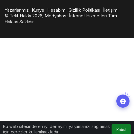
Yazarlarımız
Künye
Hesabım
Gizlilik Politikası
İletişim
© Telif Hakkı 2026, Medyahost İnternet Hizmetleri Tüm
Hakları Saklıdır
en
iyi
slot
siteleri
Bu web sitesinde en iyi deneyimi yaşamanızı sağlamak
Kabul
için çerezler kullanılmaktadır.