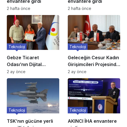
envantere girdi
envantere girdi
2 hafta önce
2 hafta önce
Teknoloji
Teknoloji
Gebze Ticaret
Geleceğin Cesur Kadın
Odası’nın Dijital
Girişimcileri Projesinde
Dönüşüm Projesi
Jüri Değerlendirmesi
2 ay önce
2 ay önce
Tamamlandı
Tamamlandı
Teknoloji
Teknoloji
TSK’nın gücüne yerli
AKINCI İHA envantere