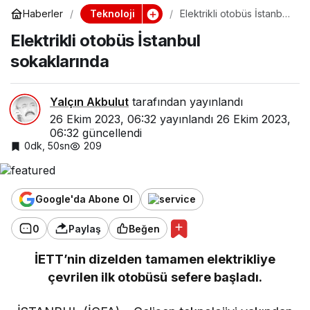
Teknoloji
Haberler
Elektrikli otobüs İstanbul
sokaklarında
Elektrikli otobüs İstanbul
sokaklarında
Yalçın Akbulut
tarafından yayınlandı
26 Ekim 2023, 06:32
yayınlandı
26 Ekim 2023,
06:32
güncellendi
0dk, 50sn
209
Google'da Abone Ol
0
Paylaş
Beğen
İETT’nin dizelden tamamen elektrikliye
çevrilen ilk otobüsü sefere başladı.