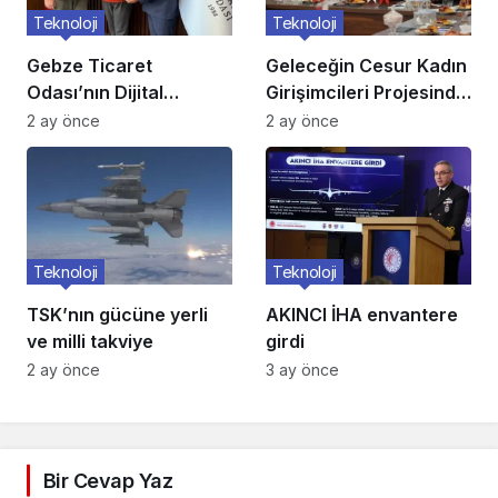
Teknoloji
Teknoloji
Gebze Ticaret
Geleceğin Cesur Kadın
Odası’nın Dijital
Girişimcileri Projesinde
Dönüşüm Projesi
Jüri Değerlendirmesi
2 ay önce
2 ay önce
Tamamlandı
Tamamlandı
Teknoloji
Teknoloji
TSK’nın gücüne yerli
AKINCI İHA envantere
ve milli takviye
girdi
2 ay önce
3 ay önce
Bir Cevap Yaz