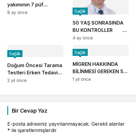
yakımının 7 püf
Sağlık
noktası!
8 ay önce
50 YAŞ SONRASINDA
BU KONTROLLER
HAYAT KURTARIYOR!
4 ay önce
Sağlık
Sağlık
MİGREN HAKKINDA
Doğum Öncesi Tarama
BİLİNMESİ GEREKEN 5
Testleri Erken Tedavi
ÖNEMLİ NOKTA
1 yıl önce
İmkanı Sunuyor
2 yıl önce
Bir Cevap Yaz
E-posta adresiniz yayınlanmayacak.
Gerekli alanlar
*
ile işaretlenmişlerdir