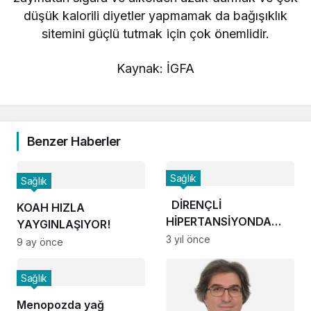
düşük kalorili diyetler yapmamak da bağışıklık
sitemini güçlü tutmak için çok önemlidir.
Kaynak: İGFA
Benzer Haberler
Sağlık
Sağlık
DİRENÇLİ
KOAH HIZLA
HİPERTANSİYONDA
YAYGINLAŞIYOR!
‘RENAL
3 yıl önce
9 ay önce
DENERVASYON’
YÖNTEMİ!
Sağlık
Menopozda yağ