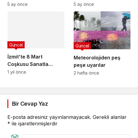
hakim
üreten ve dönüştüren
5 ay önce
5 ay önce
en önemli aktörlerdir”
Güncel
Güncel
İzmit’te 8 Mart
Meteorolojiden peş
Coşkusu Sanatla
peşe uyarılar
Yaşanacak!
1 yıl önce
2 hafta önce
Bir Cevap Yaz
E-posta adresiniz yayınlanmayacak.
Gerekli alanlar
*
ile işaretlenmişlerdir