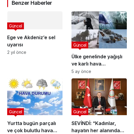
Benzer Haberler
Güncel
Ege ve Akdeniz’e sel
uyarısı
Güncel
2 yıl önce
Ülke genelinde yağışlı
ve karlı hava
bekleniyor
5 ay önce
Güncel
Güncel
Yurtta bugün parçalı
SEVİNDİ: “Kadınlar,
ve çok bulutlu hava
hayatın her alanında