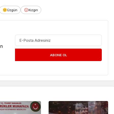
Üzgün
Kızgın
in
ABONE OL