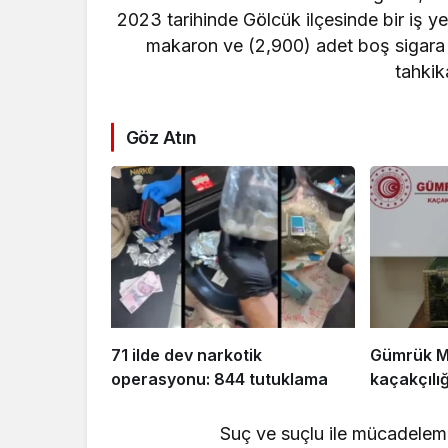
resifleri 
2023 tarihinde Gölcük ilçesinde bir iş y
seferberl
makaron ve (2,900) adet boş sigara p
tahkik
Göz Atın
71 ilde dev narkotik
Gümrük M
operasyonu: 844 tutuklama
kaçakçılı
Suç ve suçlu ile mücadelemiz