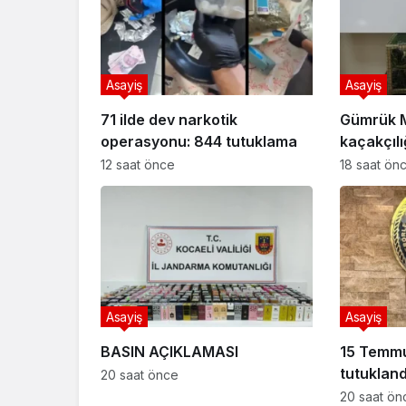
Asayiş
Asayiş
71 ilde dev narkotik
Gümrük 
operasyonu: 844 tutuklama
kaçakçıl
12 saat önce
18 saat ön
Asayiş
Asayiş
BASIN AÇIKLAMASI
15 Temmuz
tutukland
20 saat önce
20 saat ön