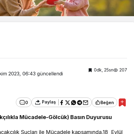
0dk, 25sn
207
kim 2023, 06:43
güncellendi
Paylaş
0
Beğen
akçılıkla Mücadele-Gölcük) Basın Duyurusu
Güncel
a mercan
Cumhurbaşkanı
çakçılık Suçları ile Mücadele kapsamında,18 Eylül