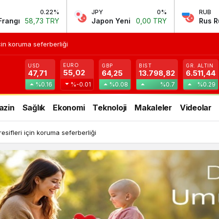
JPY
0%
RUB
-0.34%
Japon Yeni
0,00 TRY
Rus Rublesi
0,58 TRY
in koruma seferberliği
EURO
USD
GBP
BIST
GR. ALTIN
55,02
47,71
64,25
13.798,82
6.511,44
%0.16
%-0.01
%0.08
%0.7
%0.29
azin
Sağlık
Ekonomi
Teknoloji
Makaleler
Videolar
ifleri için koruma seferberliği