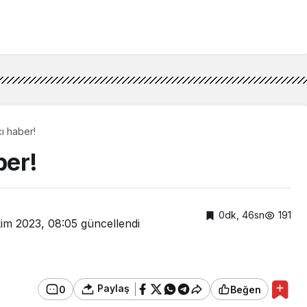
cı haber!
ber!
0dk, 46sn
191
kim 2023, 08:05
güncellendi
Paylaş
0
Beğen