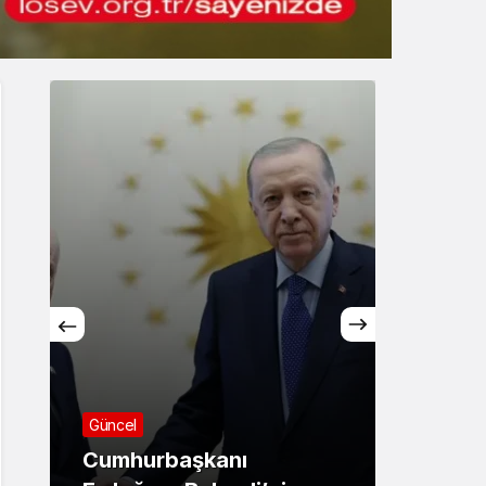
Gece Modu
Gece modunu seçin.
Sistem Modu
Sistem modunu seçin.
Asayiş
Sağlı
71 ilde dev narkotik