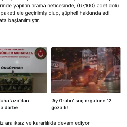
için koruma
Erdoğan, Bahçeli’yi
erinde yapılan arama neticesinde, (67,100) adet dolu
iği
Külliye’de kabul etti
aketi ele geçirilmiş olup, şüpheli hakkında adli
ata başlanılmıştır.
uhafaza’dan
‘Ay Grubu’ suç örgütüne 12
ğa darbe
gözaltı!
 aralıksız ve kararlılıkla devam ediyor