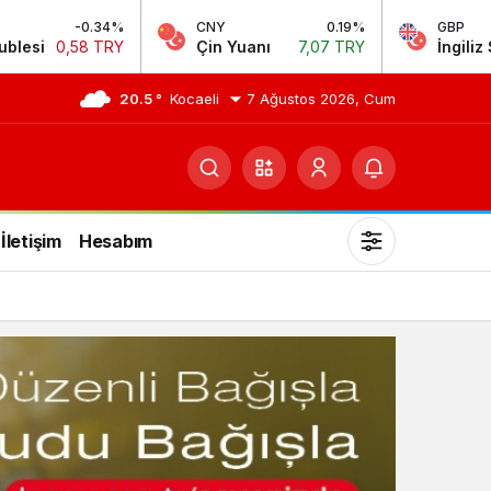
CNY
0.19%
GBP
0.08%
Çin Yuanı
7,07 TRY
İngiliz Sterlini
64,25 TRY
20.5 °
Kocaeli
7 Ağustos 2026, Cum
İletişim
Hesabım
Mod
değiştir
Gündüz Modu
Gündüz modunu seçin.