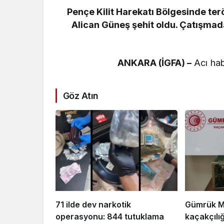
Pençe Kilit Harekatı Bölgesinde ter
Alican Güneş şehit oldu. Çatışmada 
ANKARA (İGFA) –
Acı hab
Göz Atın
71 ilde dev narkotik
Gümrük M
operasyonu: 844 tutuklama
kaçakçılı