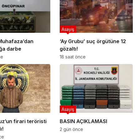
Asayiş
Muhafaza’dan
‘Ay Grubu’ suç örgütüne 12
ığa darbe
gözaltı!
ce
18 saat önce
Asayiş
’un firari teröristi
BASIN AÇIKLAMASI
ı!
2 gün önce
ce