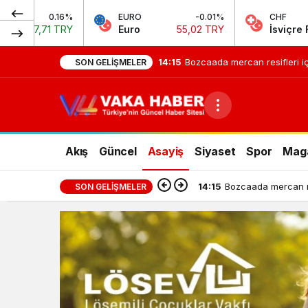
EURO
-0.01%
CHF
0.22%
Euro
55,02 TRY
İsviçre Frangı
58,73 TRY
14:15
Bozcaada mercan resifleri iç
SON GELIŞMELER
Akış
Güncel
Asayiş
Siyaset
Spor
Mag
14:15
Bozcaada mercan res
SON GELIŞMELER