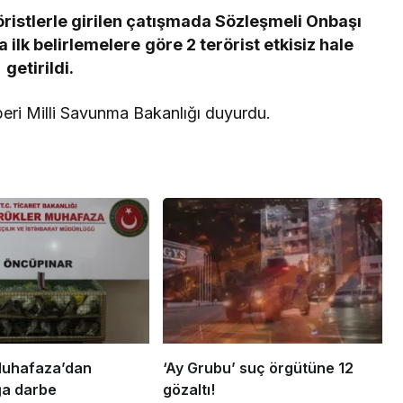
öristlerle girilen çatışmada Sözleşmeli Onbaşı
ilk belirlemelere göre 2 terörist etkisiz hale
getirildi.
eri Milli Savunma Bakanlığı duyurdu.
uhafaza’dan
‘Ay Grubu’ suç örgütüne 12
ğa darbe
gözaltı!