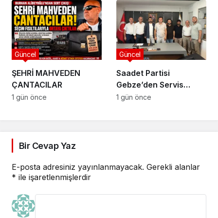
Güncel
Güncel
ŞEHRİ MAHVEDEN
Saadet Partisi
ÇANTACILAR
Gebze’den Servis
Esnafına Destek
1 gün önce
1 gün önce
Ziyareti: “Sektörde
Adalet Sağlanmalı”
Bir Cevap Yaz
E-posta adresiniz yayınlanmayacak.
Gerekli alanlar
*
ile işaretlenmişlerdir