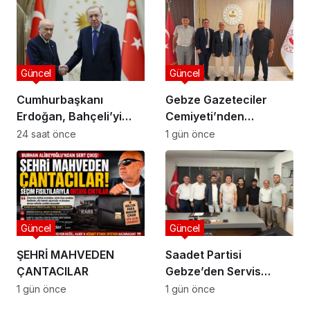
Güncel
Güncel
Cumhurbaşkanı
Gebze Gazeteciler
Erdoğan, Bahçeli’yi
Cemiyeti’nden
Külliye’de kabul etti
Kaymakam Özyiğit’e
24 saat önce
1 gün önce
Ziyaret
Güncel
Güncel
ŞEHRİ MAHVEDEN
Saadet Partisi
ÇANTACILAR
Gebze’den Servis
Esnafına Destek
1 gün önce
1 gün önce
Ziyareti: “Sektörde