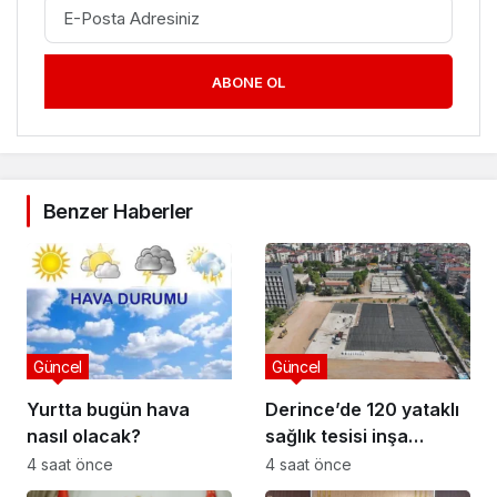
ABONE OL
Benzer Haberler
Güncel
Güncel
Yurtta bugün hava
Derince’de 120 yataklı
nasıl olacak?
sağlık tesisi inşa
ediliyor
4 saat önce
4 saat önce