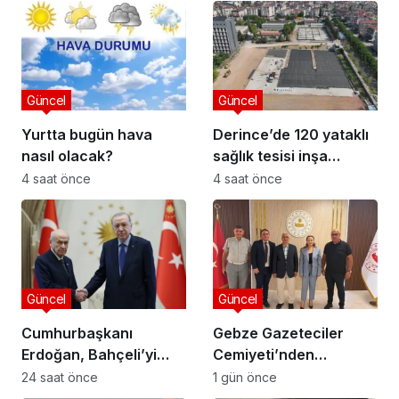
Güncel
Güncel
Yurtta bugün hava
Derince’de 120 yataklı
nasıl olacak?
sağlık tesisi inşa
ediliyor
4 saat önce
4 saat önce
Güncel
Güncel
Cumhurbaşkanı
Gebze Gazeteciler
Erdoğan, Bahçeli’yi
Cemiyeti’nden
Külliye’de kabul etti
Kaymakam Özyiğit’e
24 saat önce
1 gün önce
Ziyaret