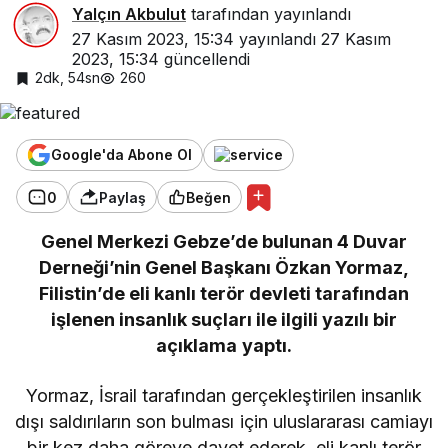
Yalçın Akbulut
tarafından yayınlandı
27 Kasım 2023, 15:34
yayınlandı
27 Kasım
2023, 15:34
güncellendi
2dk, 54sn
260
Google'da Abone Ol
0
Paylaş
Beğen
Genel Merkezi Gebze’de bulunan 4 Duvar
Derneği’nin Genel Başkanı Özkan Yormaz,
Filistin’de eli kanlı terör devleti tarafından
işlenen insanlık suçları ile ilgili yazılı bir
açıklama yaptı.
Yormaz, İsrail tarafından gerçekleştirilen insanlık
dışı saldırıların son bulması için uluslararası camiayı
bir kez daha göreve davet ederek, eli kanlı terör