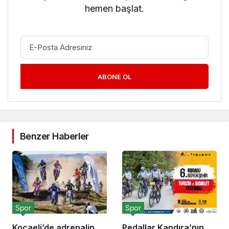
hemen başlat.
ABONE OL
Benzer Haberler
Spor
Spor
Kocaeli’de adrenalin
Pedallar Kandıra’nın