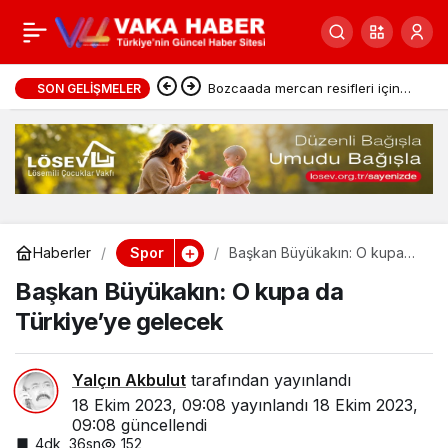
Su altında dünya
0
Paylaş
şampiyonu
Bozcaada mercan resifleri için
SON GELIŞMELER
koruma seferberliği
Eskişehir’den
Spor
Haberler
Başkan Büyükakın: O kupa
da Türkiye’ye gelecek
Başkan Büyükakın: O kupa da
Türkiye’ye gelecek
Yalçın Akbulut
tarafından yayınlandı
18 Ekim 2023, 09:08
yayınlandı
18 Ekim 2023,
09:08
güncellendi
4dk, 36sn
152