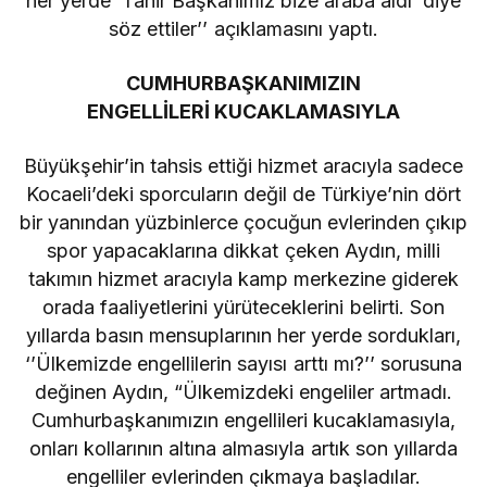
her yerde ‘Tahir Başkanımız bize araba aldı’ diye
söz ettiler’’ açıklamasını yaptı.
CUMHURBAŞKANIMIZIN
ENGELLİLERİ
KUCAKLAMASIYLA
Büyükşehir’in tahsis ettiği hizmet aracıyla sadece
Kocaeli’deki sporcuların değil de Türkiye’nin dört
bir yanından yüzbinlerce çocuğun evlerinden çıkıp
spor yapacaklarına dikkat çeken Aydın, milli
takımın hizmet aracıyla kamp merkezine giderek
orada faaliyetlerini yürüteceklerini belirti. Son
yıllarda basın mensuplarının her yerde sordukları,
‘’Ülkemizde engellilerin sayısı arttı mı?’’ sorusuna
değinen Aydın, “Ülkemizdeki engeliler artmadı.
Cumhurbaşkanımızın engellileri kucaklamasıyla,
onları kollarının altına almasıyla artık son yıllarda
engelliler evlerinden çıkmaya başladılar.