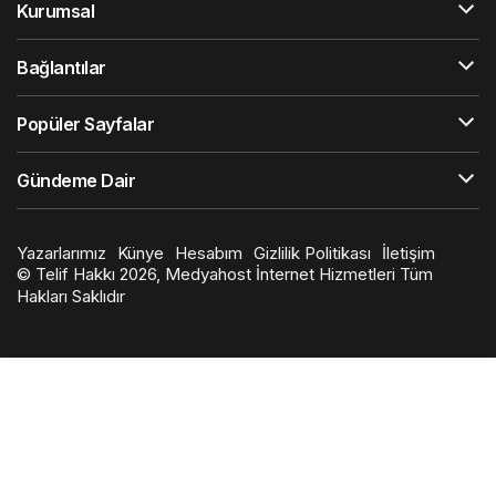
Kurumsal
Bağlantılar
Popüler Sayfalar
Gündeme Dair
Yazarlarımız
Künye
Hesabım
Gizlilik Politikası
İletişim
© Telif Hakkı 2026, Medyahost İnternet Hizmetleri Tüm
Hakları Saklıdır
en
iyi
slot
siteleri