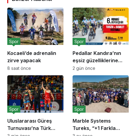
Spor
Spor
Kocaeli’de adrenalin
Pedallar Kandıra’nın
zirve yapacak
eşsiz güzelliklerine
çevrilecek
8 saat önce
2 gün önce
Spor
Spor
Uluslararası Güreş
Marble Systems
Turnuvası’na Türk
Tureks, “+1 Farkla
sporcular damga vurdu
Koşuyoruz”
3 gün önce
3 ay önce