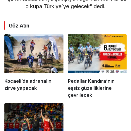
o kupa Türkiye´ye gelecek” dedi.
Göz Atın
Kocaeli’de adrenalin
Pedallar Kandıra’nın
zirve yapacak
eşsiz güzelliklerine
çevrilecek