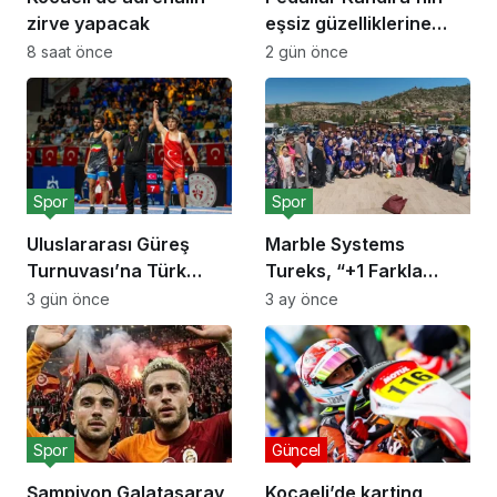
zirve yapacak
eşsiz güzelliklerine
çevrilecek
8 saat önce
2 gün önce
Spor
Spor
Uluslararası Güreş
Marble Systems
Turnuvası’na Türk
Tureks, “+1 Farkla
sporcular damga vurdu
Koşuyoruz”
3 gün önce
3 ay önce
Spor
Güncel
Şampiyon Galatasaray
Kocaeli’de karting