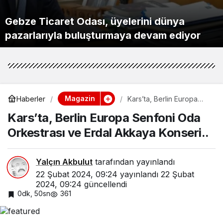
Gebze Ticaret Odası, üyelerini dünya
KARASU’DA KENTSEL DÖNÜŞÜM SÜRECİ
Ünlü hayranlığı duygusal bağımlılığa
Özgür Özel ve Veli Ağbaba için fezleke
Yüksek Askeri Şura kararları Resmi
pazarlarıyla buluşturmaya devam ediyor
5 BAŞKAN BİR ARADA ESNAFIN YANINDA
BAŞLADI
dönüşebilir
BASIN AÇIKLAMASI
Yazın bacaklarda pıhtı tehlikesi artıyor!
hazırlandı!
Gazete’de!
Bugün yurt genelinde hava nasıl olacak?
LGS yerleştirme sonuçları belli oldu
Magazin
Haberler
Kars’ta, Berlin Europa
Senfoni Oda Orkestrası
Kars’ta, Berlin Europa Senfoni Oda
ve Erdal Akkaya Konseri..
Orkestrası ve Erdal Akkaya Konseri..
Yalçın Akbulut
tarafından yayınlandı
22 Şubat 2024, 09:24
yayınlandı
22 Şubat
2024, 09:24
güncellendi
0dk, 50sn
361