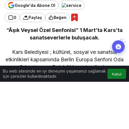
Google'da Abone Ol
0
Paylaş
Beğen
“Âşık Veysel Özel Senfonisi” 1 Mart’ta Kars’ta
sanatseverlerle buluşacak.
Kars Belediyesi ; kültürel, sosyal ve sanatsal
etkinlikleri kapsamında Berlin Europa Senfoni Oda
Orkestrası ve Erdal Akkaya tarafından
Bu web sitesinde en iyi deneyimi yaşamanızı sağlamak
düzenlenecek olan “Âşık Veysel Özel Senfonisi” 1
Kabul
için çerezler kullanılmaktadır.
Mart’ta Kars’ta sanatseverlerle buluşacak.
Göz Atın