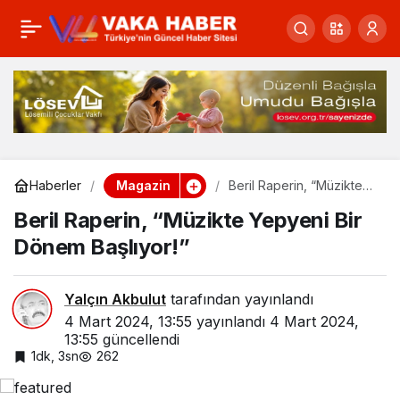
Kars’ta, Berlin Europa
0
Paylaş
Senfoni Oda Orkestrası
ve Erdal Akkaya
Konseri..
Magazin
Haberler
Beril Raperin, “Müzikte
Yepyeni Bir Dönem
Beril Raperin, “Müzikte Yepyeni Bir
Başlıyor!”
Dönem Başlıyor!”
Yalçın Akbulut
tarafından yayınlandı
4 Mart 2024, 13:55
yayınlandı
4 Mart 2024,
13:55
güncellendi
1dk, 3sn
262