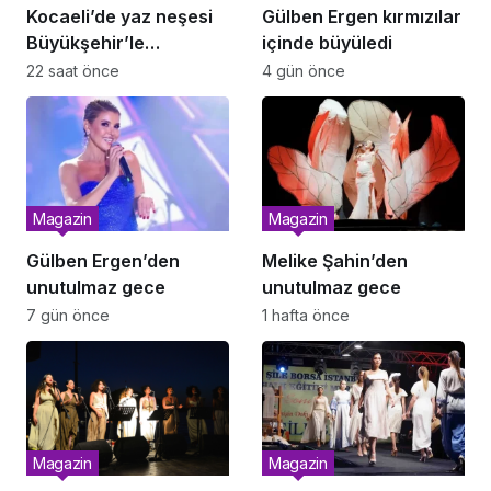
Kocaeli’de yaz neşesi
Gülben Ergen kırmızılar
Büyükşehir’le
içinde büyüledi
renkleniyor
22 saat önce
4 gün önce
Magazin
Magazin
Gülben Ergen’den
Melike Şahin’den
unutulmaz gece
unutulmaz gece
7 gün önce
1 hafta önce
Magazin
Magazin