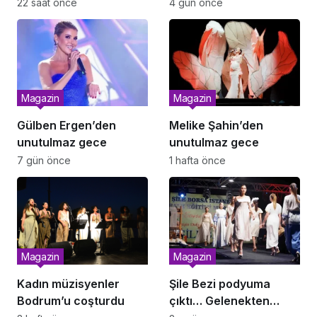
renkleniyor
22 saat önce
4 gün önce
Magazin
Magazin
Gülben Ergen’den
Melike Şahin’den
unutulmaz gece
unutulmaz gece
7 gün önce
1 hafta önce
Magazin
Magazin
Kadın müzisyenler
Şile Bezi podyuma
Bodrum’u coşturdu
çıktı… Gelenekten