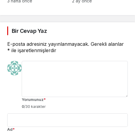
geleceğe moda şöleni
3 hafta önce
2 ay önce
Bir Cevap Yaz
E-posta adresiniz yayınlanmayacak.
Gerekli alanlar
*
ile işaretlenmişlerdir
Yorumunuz
*
0
/30 karakter
Ad
*