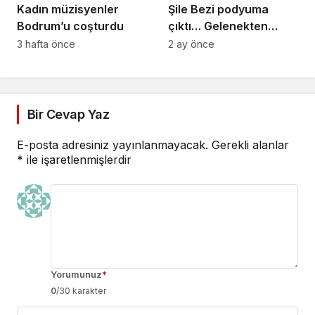
Kadın müzisyenler
Şile Bezi podyuma
Bodrum’u coşturdu
çıktı… Gelenekten
geleceğe moda şöleni
3 hafta önce
2 ay önce
Bir Cevap Yaz
E-posta adresiniz yayınlanmayacak.
Gerekli alanlar
*
ile işaretlenmişlerdir
Yorumunuz
*
0
/30 karakter