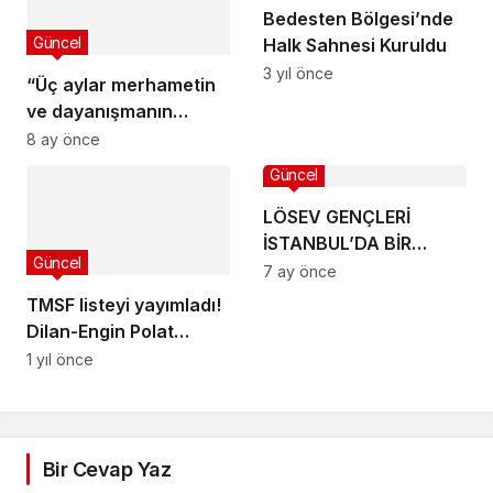
Bedesten Bölgesi’nde
Güncel
Halk Sahnesi Kuruldu
3 yıl önce
“Üç aylar merhametin
ve dayanışmanın
vaktidir”
8 ay önce
Güncel
LÖSEV GENÇLERİ
İSTANBUL’DA BİR
Güncel
ARAYA GELDİ
7 ay önce
TMSF listeyi yayımladı!
Dilan-Engin Polat
cephesinden sert tepki
1 yıl önce
geldi
Bir Cevap Yaz