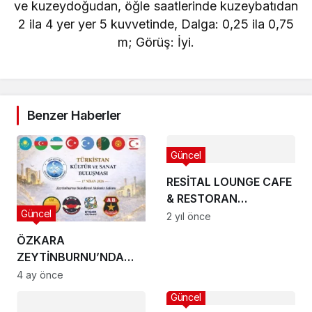
ve kuzeydoğudan, öğle saatlerinde kuzeybatıdan
2 ila 4 yer yer 5 kuvvetinde, Dalga: 0,25 ila 0,75
m; Görüş: İyi.
Benzer Haberler
Güncel
RESİTAL LOUNGE CAFE
& RESTORAN
Güncel
DUALARLA AÇILDI
2 yıl önce
ÖZKARA
ZEYTİNBURNU’NDA
BİRLİK VURGUSU YAPTI
4 ay önce
Güncel