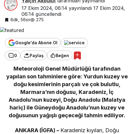
Yalçın Akbulut
tarafından yayınlandı
17 Ekim 2024, 06:14
yayınlandı
17 Ekim 2024,
06:14
güncellendi
8dk, 56sn
275
Google'da Abone Ol
0
Paylaş
Beğen
Meteoroloji Genel Müdürlüğü tarafından
yapılan son tahminlere göre: Yurdun kuzey ve
doğu kesimlerinin parçalı ve çok bulutlu,
Marmara’nın doğusu, Karadeniz, İç
Anadolu’nun kuzeyi, Doğu Anadolu (Malatya
hariç) ile Güneydoğu Anadolu’nun kuzey ve
doğusunun yağışlı geçeceği tahmin ediliyor.
ANKARA (İGFA) –
Karadeniz kıyıları, Doğu