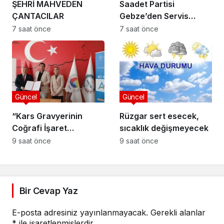
ŞEHRİ MAHVEDEN
Saadet Partisi
ÇANTACILAR
Gebze’den Servis
Esnafına Destek
7 saat önce
7 saat önce
Ziyareti: “Sektörde
Adalet Sağlanmalı”
Güncel
Güncel
“Kars Gravyerinin
Rüzgar sert esecek,
Coğrafi İşaret
sıcaklık değişmeyecek
Niteliğinin
9 saat önce
9 saat önce
Güçlendirilmesi
Projesi”
Bir Cevap Yaz
E-posta adresiniz yayınlanmayacak.
Gerekli alanlar
*
ile işaretlenmişlerdir