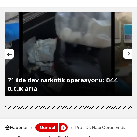
Yağmur sonrası denize girerken dikkat
Güncel
Haberler
Prof. Dr. Naci Görür: Endişe
yok!