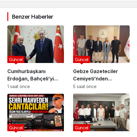
Benzer Haberler
Güncel
Güncel
Cumhurbaşkanı
Gebze Gazeteciler
Erdoğan, Bahçeli’yi
Cemiyeti’nden
Külliye’de kabul etti
Kaymakam Özyiğit’e
1 saat önce
5 saat önce
Ziyaret
Güncel
Güncel