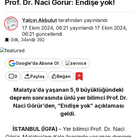
Prof. Dr. Naci Görür: Endişe yok!
Yalçın Akbulut
tarafından yayınlandı
17 Ekim 2024, 06:21
yayınlandı
17 Ekim 2024,
06:21
güncellendi
0dk, 34sn
392
Google'da Abone Ol
0
Paylaş
Beğen
Malatya’da yaşanan 5,9 büyüklüğündeki
deprem sonrasında ünlü yer bilimci Prof. Dr.
Naci Görür’den, “Endişe yok” açıklaması
geldi.
İSTANBUL (İGFA)
– Yer bilimci Prof. Dr. Naci
Görür, Malatya’nın Kale ilçesinde yaşanan deprem