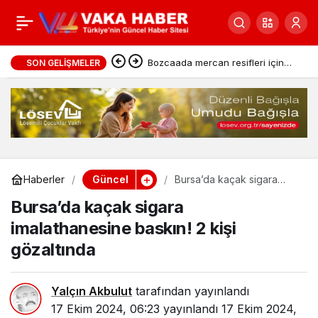
Bugün hava nasıl
0
Paylaş
olacak?
Cumhurbaşkanı Erdoğan,
SON GELIŞMELER
Bahçeli’yi Külliye’de kabul etti
Güncel
Haberler
Bursa’da kaçak sigara
imalathanesine baskın! 2
Bursa’da kaçak sigara
kişi gözaltında
imalathanesine baskın! 2 kişi
gözaltında
Yalçın Akbulut
tarafından yayınlandı
17 Ekim 2024, 06:23
yayınlandı
17 Ekim 2024,