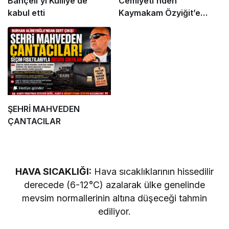
Bahçeli’yi Külliye’de
Cemiyeti’nden
kabul etti
Kaymakam Özyiğit’e
Ziyaret
ŞEHRİ MAHVEDEN
ÇANTACILAR
HAVA SICAKLIĞI:
Hava sıcaklıklarının hissedilir
derecede (6-12°C) azalarak ülke genelinde
mevsim normallerinin altına düşeceği tahmin
ediliyor.