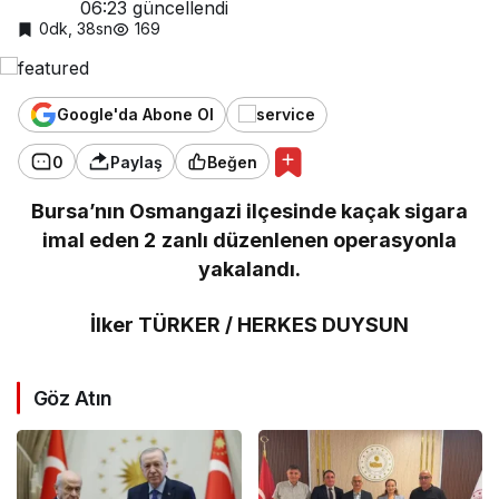
06:23
güncellendi
0dk, 38sn
169
Google'da Abone Ol
0
Paylaş
Beğen
Bursa’nın Osmangazi ilçesinde kaçak sigara
imal eden 2 zanlı düzenlenen operasyonla
yakalandı.
İlker TÜRKER / HERKES DUYSUN
Göz Atın