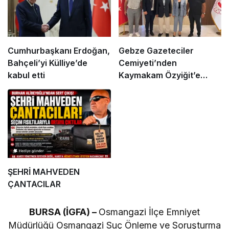
Cumhurbaşkanı Erdoğan,
Gebze Gazeteciler
Bahçeli’yi Külliye’de
Cemiyeti’nden
kabul etti
Kaymakam Özyiğit’e
Ziyaret
ŞEHRİ MAHVEDEN
ÇANTACILAR
BURSA (İGFA) –
Osmangazi İlçe Emniyet
Müdürlüğü Osmangazi Suç Önleme ve Soruşturma