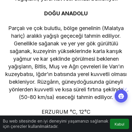
DOĞU ANADOLU
Parçalı ve çok bulutlu, bölge genelinin (Malatya
hariç) aralıklı yağışlı geçeceği tahmin ediliyor.
Genellikle sağanak ve yer yer gök gürültülü
sağanak, kuzeyinin yükseklerinde karla karışık
yağmur ve kar şeklinde görülmesi beklenen
yağışların, Bitlis, Muş ve Ağrı çevreleri ile Van’ın
kuzeybatısı, Iğdır’ın batısında yerel kuvvetli olması
bekleniyor. Rüzgârın, güneydoğusunda güneyli
yönlerden kuvvetli ve kısa süreli fırtına şeklinde
(50-80 km/sa) eseceği tahmin ediliyor.
ERZURUM °C, 12°C
Bu web sitesinde en iyi deneyimi yaşamanızı sağlamak
Kabul
Çok bulutlu, aralıklı sağanak ve gök gürültülü
için çerezler kullanılmaktadır.