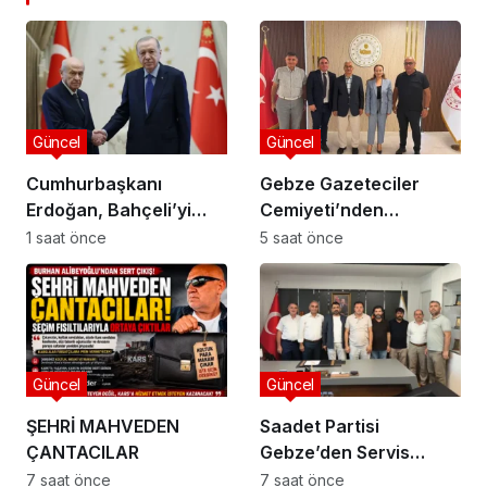
Güncel
Güncel
Cumhurbaşkanı
Gebze Gazeteciler
Erdoğan, Bahçeli’yi
Cemiyeti’nden
Külliye’de kabul etti
Kaymakam Özyiğit’e
1 saat önce
5 saat önce
Ziyaret
Güncel
Güncel
ŞEHRİ MAHVEDEN
Saadet Partisi
ÇANTACILAR
Gebze’den Servis
Esnafına Destek
7 saat önce
7 saat önce