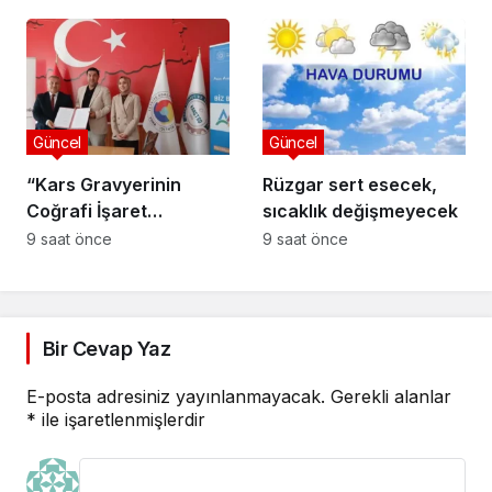
Ziyareti: “Sektörde
Adalet Sağlanmalı”
Güncel
Güncel
“Kars Gravyerinin
Rüzgar sert esecek,
Coğrafi İşaret
sıcaklık değişmeyecek
Niteliğinin
9 saat önce
9 saat önce
Güçlendirilmesi
Projesi”
Bir Cevap Yaz
E-posta adresiniz yayınlanmayacak.
Gerekli alanlar
*
ile işaretlenmişlerdir