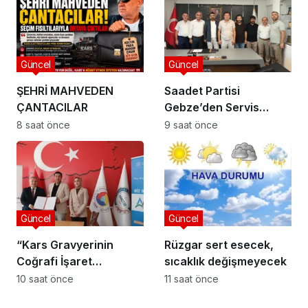
Güncel
Güncel
ŞEHRİ MAHVEDEN
Saadet Partisi
ÇANTACILAR
Gebze’den Servis
Esnafına Destek
8 saat önce
9 saat önce
Ziyareti: “Sektörde
Adalet Sağlanmalı”
Güncel
Güncel
“Kars Gravyerinin
Rüzgar sert esecek,
Coğrafi İşaret
sıcaklık değişmeyecek
Niteliğinin
10 saat önce
11 saat önce
Güçlendirilmesi