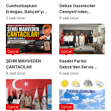
Cumhurbaşkanı
Gebze Gazeteciler
Erdoğan, Bahçeli’yi
Cemiyeti’nden
Külliye’de kabul etti
Kaymakam Özyiğit’e
3 saat önce
6 saat önce
Ziyaret
Güncel
Güncel
ŞEHRİ MAHVEDEN
Saadet Partisi
ÇANTACILAR
Gebze’den Servis
Esnafına Destek
8 saat önce
9 saat önce
Ziyareti: “Sektörde
Adalet Sağlanmalı”
Güncel
Güncel