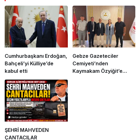
Cumhurbaşkanı Erdoğan,
Gebze Gazeteciler
Bahçeli’yi Külliye’de
Cemiyeti’nden
kabul etti
Kaymakam Özyiğit’e
Ziyaret
ŞEHRİ MAHVEDEN
ÇANTACILAR