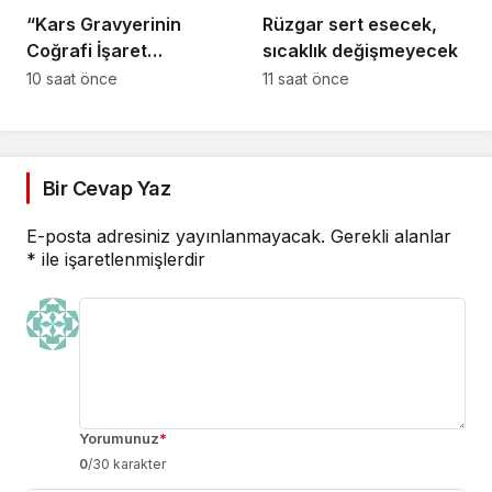
“Kars Gravyerinin
Rüzgar sert esecek,
Coğrafi İşaret
sıcaklık değişmeyecek
Niteliğinin
10 saat önce
11 saat önce
Güçlendirilmesi
Projesi”
Bir Cevap Yaz
E-posta adresiniz yayınlanmayacak.
Gerekli alanlar
*
ile işaretlenmişlerdir
Yorumunuz
*
0
/30 karakter