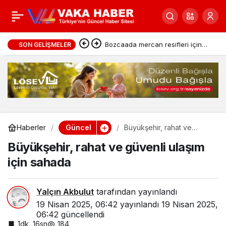
Kars’ta Arı Kovanı
0
Paylaş
Hırsızlığı Aydınlatıldı
Bozcaada mercan resifleri için
SON GELIŞMELER
koruma seferberliği
Güncel
Haberler
Büyükşehir, rahat ve
güvenli ulaşım için sahada
Büyükşehir, rahat ve güvenli ulaşım
için sahada
Yalçın Akbulut
tarafından yayınlandı
19 Nisan 2025, 06:42
yayınlandı
19 Nisan 2025,
06:42
güncellendi
1dk, 16sn
184