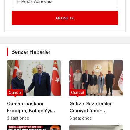
ABONE OL
Benzer Haberler
Güncel
Güncel
Cumhurbaşkanı
Gebze Gazeteciler
Erdoğan, Bahçeli’yi
Cemiyeti’nden
Külliye’de kabul etti
Kaymakam Özyiğit’e
3 saat önce
6 saat önce
Ziyaret