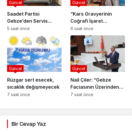
Güncel
Güncel
Saadet Partisi
“Kars Gravyerinin
Gebze’den Servis
Coğrafi İşaret
Esnafına Destek
Niteliğinin
5 saat önce
6 saat önce
Ziyareti: “Sektörde
Güçlendirilmesi
Adalet Sağlanmalı”
Projesi”
Güncel
Güncel
Rüzgar sert esecek,
Nail Çiler: “Gebze
sıcaklık değişmeyecek
Faciasının Üzerinden
280 Gün Geçti,
7 saat önce
7 saat önce
Bakanlık Hâlâ Sessiz”
Bir Cevap Yaz