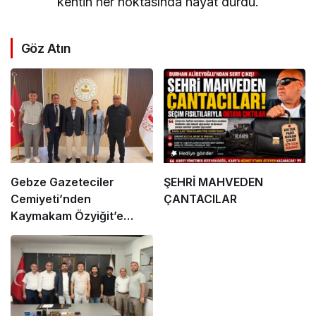
kentin her noktasında hayat durdu.
Göz Atın
Gebze Gazeteciler
ŞEHRİ MAHVEDEN
Cemiyeti’nden
ÇANTACILAR
Kaymakam Özyiğit’e
Ziyaret