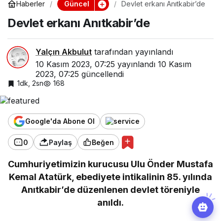
Güncel
Haberler
Devlet erkanı Anıtkabir’de
Devlet erkanı Anıtkabir’de
Yalçın Akbulut
tarafından yayınlandı
10 Kasım 2023, 07:25
yayınlandı
10 Kasım
2023, 07:25
güncellendi
1dk, 2sn
168
Google'da Abone Ol
0
Paylaş
Beğen
Cumhuriyetimizin kurucusu Ulu Önder Mustafa
Kemal Atatürk, ebediyete intikalinin 85. yılında
Anıtkabir’de düzenlenen devlet töreniyle
anıldı.