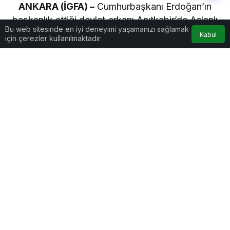
ANKARA (İGFA) –
Cumhurbaşkanı Erdoğan’ın
başkanlık ettiği devlet erkanı Anıtkabir’de Aslanlı
Bu web sitesinde en iyi deneyimi yaşamanızı sağlamak
Yol’dan yürüyüşü sonrasında Atatürk’ün
Kabul
için çerezler kullanılmaktadır.
mozolesine çelenk sunumuyla birlikte iki dakikalık
saygı duruşu ve İstiklal Marşı’nı okudu.
Göz Atın
Gebze Gazeteciler
ŞEHRİ MAHVEDEN
Cemiyeti’nden
ÇANTACILAR
Kaymakam Özyiğit’e
Ziyaret