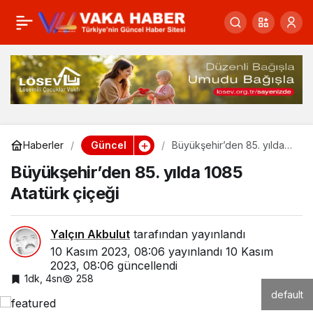
Devlet erkanı
0
Paylaş
Anıtkabir’de
Güncel
Haberler
Büyükşehir’den 85. yılda
1085 Atatürk çiçeği
Büyükşehir’den 85. yılda 1085
Atatürk çiçeği
Yalçın Akbulut
tarafından yayınlandı
10 Kasım 2023, 08:06
yayınlandı
10 Kasım
2023, 08:06
güncellendi
1dk, 4sn
258
default