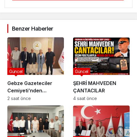
Benzer Haberler
Güncel
Güncel
Gebze Gazeteciler
ŞEHRİ MAHVEDEN
Cemiyeti’nden
ÇANTACILAR
Kaymakam Özyiğit’e
2 saat önce
4 saat önce
Ziyaret