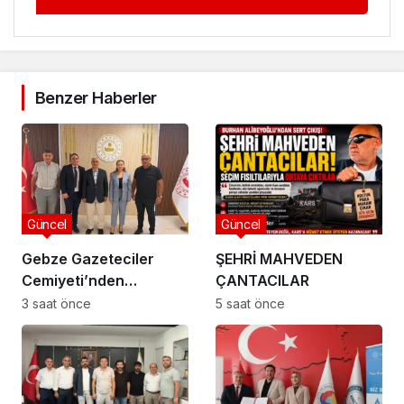
Benzer Haberler
Güncel
Güncel
Gebze Gazeteciler
ŞEHRİ MAHVEDEN
Cemiyeti’nden
ÇANTACILAR
Kaymakam Özyiğit’e
3 saat önce
5 saat önce
Ziyaret