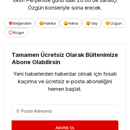
Ekim Perşembe günü saat 20.00’de sanatçı
Özgün konseriyle sona erecek.
Beğendim
Harika
Haha
Vay
Üzgün
Kızgın
Tamamen Ücretsiz Olarak Bültenimize
Abone Olabilirsin
Yeni haberlerden haberdar olmak için fırsatı
kaçırma ve ücretsiz e-posta aboneliğini
hemen başlat.
ABONE OL