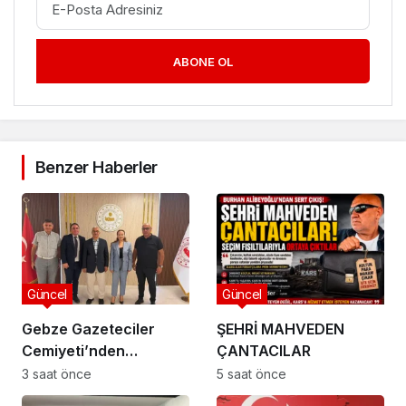
ABONE OL
Benzer Haberler
Güncel
Güncel
Gebze Gazeteciler
ŞEHRİ MAHVEDEN
Cemiyeti’nden
ÇANTACILAR
Kaymakam Özyiğit’e
3 saat önce
5 saat önce
Ziyaret