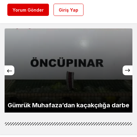
Yorum Gönder
Giriş Yap
‘Ay Grubu’ suç örgütüne 12 gözaltı!