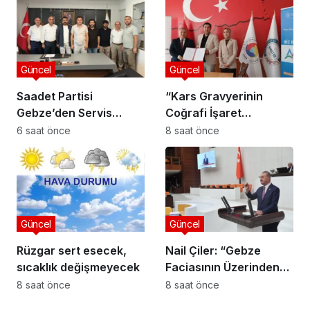
Güncel
Güncel
Saadet Partisi
“Kars Gravyerinin
Gebze’den Servis
Coğrafi İşaret
Esnafına Destek
Niteliğinin
6 saat önce
8 saat önce
Ziyareti: “Sektörde
Güçlendirilmesi
Adalet Sağlanmalı”
Projesi”
Güncel
Güncel
Rüzgar sert esecek,
Nail Çiler: “Gebze
sıcaklık değişmeyecek
Faciasının Üzerinden
280 Gün Geçti,
8 saat önce
8 saat önce
Bakanlık Hâlâ Sessiz”