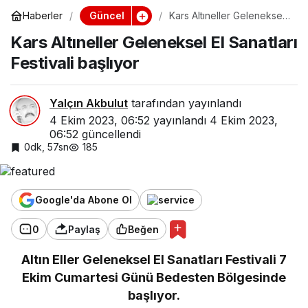
Güncel
Haberler
Kars Altıneller Geleneksel
El Sanatları Festivali
Kars Altıneller Geleneksel El Sanatları
başlıyor
Festivali başlıyor
Yalçın Akbulut
tarafından yayınlandı
4 Ekim 2023, 06:52
yayınlandı
4 Ekim 2023,
06:52
güncellendi
0dk, 57sn
185
Google'da Abone Ol
0
Paylaş
Beğen
Altın Eller Geleneksel El Sanatları Festivali 7
Ekim Cumartesi Günü Bedesten Bölgesinde
başlıyor.