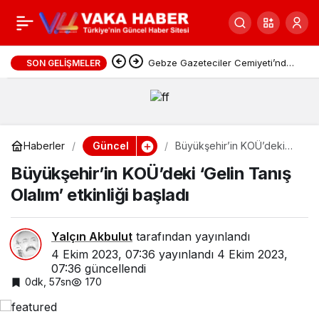
Kars Altıneller
0
Paylaş
Geleneksel El Sanatları
Gebze Gazeteciler Cemiyeti’nden
SON GELIŞMELER
Kaymakam Özyiğit’e Ziyaret
Festivali başlıyor
Güncel
Haberler
Büyükşehir’in KOÜ’deki
‘Gelin Tanış Olalım’ etkinliği
Büyükşehir’in KOÜ’deki ‘Gelin Tanış
başladı
Olalım’ etkinliği başladı
Yalçın Akbulut
tarafından yayınlandı
4 Ekim 2023, 07:36
yayınlandı
4 Ekim 2023,
07:36
güncellendi
0dk, 57sn
170