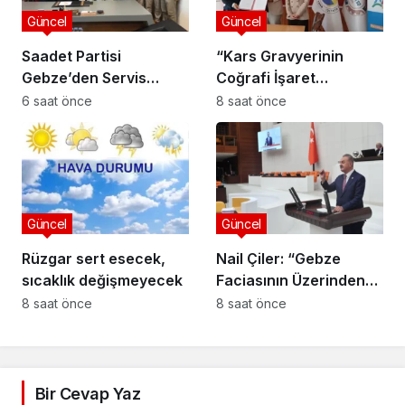
Güncel
Güncel
Saadet Partisi
“Kars Gravyerinin
Gebze’den Servis
Coğrafi İşaret
Esnafına Destek
Niteliğinin
6 saat önce
8 saat önce
Ziyareti: “Sektörde
Güçlendirilmesi
Adalet Sağlanmalı”
Projesi”
Güncel
Güncel
Rüzgar sert esecek,
Nail Çiler: “Gebze
sıcaklık değişmeyecek
Faciasının Üzerinden
280 Gün Geçti,
8 saat önce
8 saat önce
Bakanlık Hâlâ Sessiz”
Bir Cevap Yaz