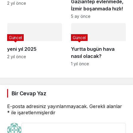
Gaziantep evlenmede,
Bursa’yı sarıyor
2 yıl önce
İzmir boşanmada hızlı!
5 ay önce
Güncel
Güncel
yeni yıl 2025
Yurtta bugün hava
nasıl olacak?
2 yıl önce
1 yıl önce
Bir Cevap Yaz
E-posta adresiniz yayınlanmayacak.
Gerekli alanlar
*
ile işaretlenmişlerdir