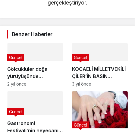
gerçekleştiriyor.
Benzer Haberler
Güncel
Güncel
Gölcüklüler doğa
KOCAELİ MİLLETVEKİLİ
yürüyüşünde
ÇİLER’İN BASIN
buluşacak
AÇIKLAMASI
2 yıl önce
3 yıl önce
Güncel
Gastronomi
Güncel
Festivali’nin heyecanı