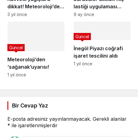
dikkat! Meteoroloji’den
lastiği uygulaması
ciddi sel uyarısı
başladı
3 yıl önce
9 ay önce
Güncel
Güncel
İnegöl Piyazı coğrafi
işaret tescilini aldı
Meteoroloji’den
1 yıl önce
‘sağanak’uyarısı!
1 yıl önce
Bir Cevap Yaz
E-posta adresiniz yayınlanmayacak.
Gerekli alanlar
*
ile işaretlenmişlerdir