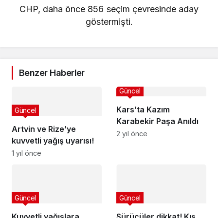
CHP, daha önce 856 seçim çevresinde aday
göstermişti.
Benzer Haberler
Güncel
Kars’ta Kazım
Güncel
Karabekir Paşa Anıldı
Artvin ve Rize’ye
2 yıl önce
kuvvetli yağış uyarısı!
1 yıl önce
Güncel
Güncel
Kuvvetli yağışlara
Sürücüler dikkat! Kış