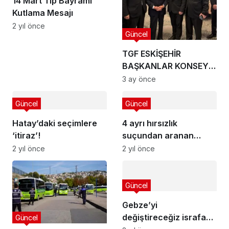
14 Mart Tıp Bayramı
Kutlama Mesajı
2 yıl önce
Güncel
TGF ESKİŞEHİR
BAŞKANLAR KONSEYİ
SONUÇ BİLDİRGESİ
3 ay önce
Güncel
Güncel
Hatay’daki seçimlere
4 ayrı hırsızlık
‘itiraz’!
suçundan aranan
şahıs yakalandı
2 yıl önce
2 yıl önce
Güncel
Gebze’yi
değiştireceğiz israfa
Güncel