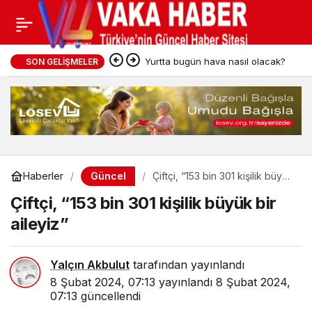
Yurtta bugün hava nasıl olacak?
SON GELIŞMELER
Güncel
Haberler
Çiftçi, “153 bin 301 kişilik büyük
bir aileyiz”
Çiftçi, “153 bin 301 kişilik büyük bir
aileyiz”
Yalçın Akbulut
tarafından yayınlandı
8 Şubat 2024, 07:13
yayınlandı
8 Şubat 2024,
07:13
güncellendi