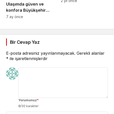
son vereceğiz”
2 yıl önce
Ulaşımda güven ve
konfora Büyükşehir
imzası
7 ay önce
Bir Cevap Yaz
E-posta adresiniz yayınlanmayacak.
Gerekli alanlar
*
ile işaretlenmişlerdir
Yorumunuz
*
0
/30 karakter