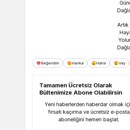
Güne
Dağla
Artık
Haya
Yolun
Dağla
Beğendim
Harika
Haha
Vay
Tamamen Ücretsiz Olarak
Bültenimize Abone Olabilirsin
Yeni haberlerden haberdar olmak iç
fırsatı kaçırma ve ücretsiz e-posta
aboneliğini hemen başlat.