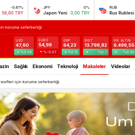
PY
0%
RUB
-0.27%
C
apon Yeni
0,00 TRY
Rus Rublesi
0,58 TRY
Çi
i’yi Külliye’de kabul etti
EURO
USD
GBP
BIST
GR. ALTIN
54,99
47,60
64,23
13.798,82
6.499,55
%0.06
%-0.07
%0.15
%0.7
%0.05
azin
Sağlık
Ekonomi
Teknoloji
Makaleler
Videolar
an, Bahçeli’yi Külliye’de kabul etti