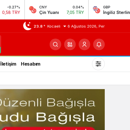
NY
0.04%
GBP
0.15%
n Yuanı
7,05 TRY
İngiliz Sterlini
64,23 TRY
23.8 °
Kocaeli
6 Ağustos 2026, Per
İletişim
Hesabım
Mod
değiştir
Gündüz Modu
Gündüz modunu seçin.