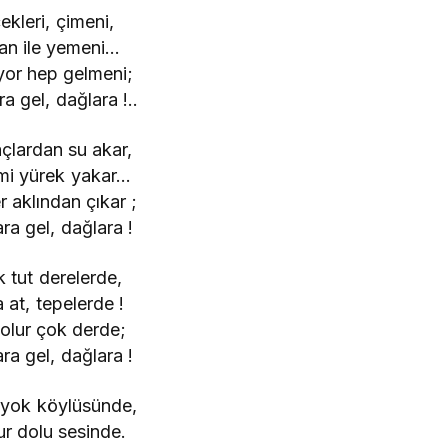
ekleri, çimeni,
tan ile yemeni…
yor hep gelmeni;
a gel, dağlara !..
lardan su akar,
mi yürek yakar…
r aklından çıkar ;
ra gel, dağlara !
k tut derelerde,
 at, tepelerde !
 olur çok derde;
ra gel, dağlara !
 yok köylüsünde,
r dolu sesinde.