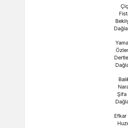
Çiç
Fis
Bekli
Dağlar
Yamaç
Özle
Dertle
Dağla
Balı
Nara
Şifa
Dağla
Efkar
Huzu