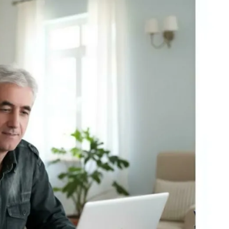
çin koruma
Erdoğan, Bahçeli’yi
i
Külliye’de kabul etti