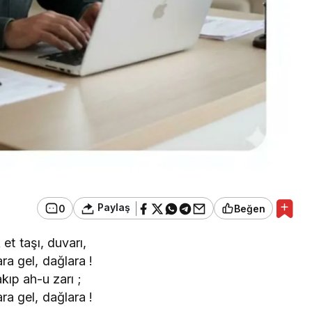
Paylaş
0
Beğen
 et taşı, duvarı,
ra gel, dağlara !
akıp ah-u zarı ;
ra gel, dağlara !