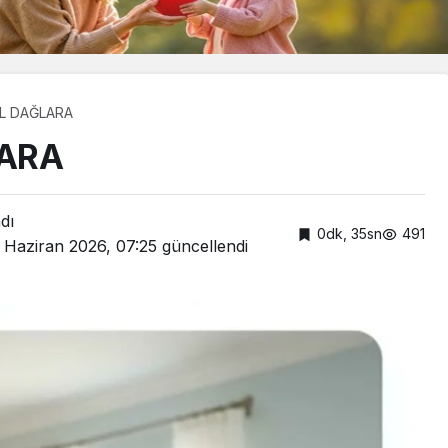
L DAĞLARA
ARA
dı
0dk, 35sn
491
 Haziran 2026, 07:25
güncellendi
Güncel
mercan
Cumhurbaşkanı