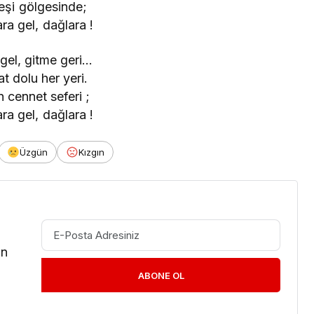
şi gölgesinde;
ra gel, dağlara !
 gel, gitme geri…
t dolu her yeri.
 cennet seferi ;
ra gel, dağlara !
Üzgün
Kızgın
in
ABONE OL