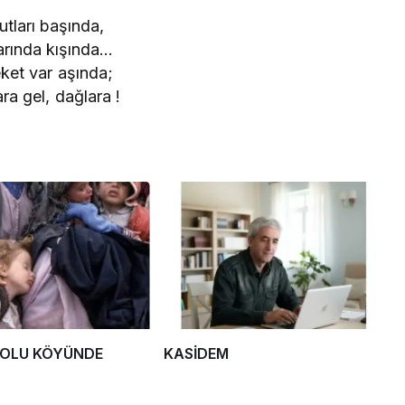
utları başında,
rında kışında…
ket var aşında;
ra gel, dağlara !
DOLU KÖYÜNDE
KASİDEM