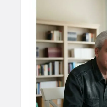
resifleri i
seferberliğ