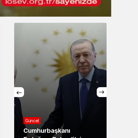
Gece Modu
Gece modunu seçin.
Sistem Modu
Sistem modunu seçin.
Asayiş
Sağlık
71 ilde dev narkotik