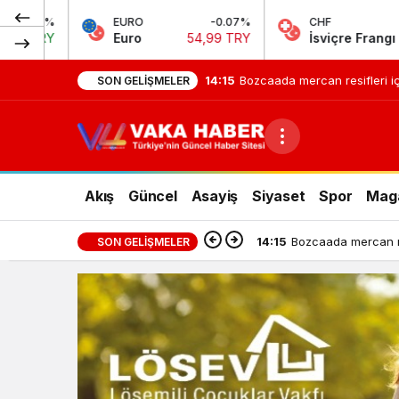
O
-0.07%
CHF
-0.61%
J
o
54,99 TRY
İsviçre Frangı
58,60 TRY
J
14:11
Cumhurbaşkanı Erdoğan, Bahçel
SON GELIŞMELER
Akış
Güncel
Asayiş
Siyaset
Spor
Mag
14:11
Cumhurbaşkanı Erdoğ
SON GELIŞMELER