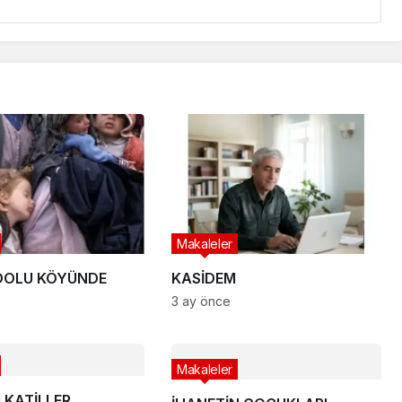
Makaleler
DOLU KÖYÜNDE
KASİDEM
3 ay önce
Makaleler
I KATİLLER