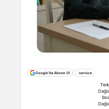
Google'da Abone Ol
Terk
Dağla
Bır
Dağla