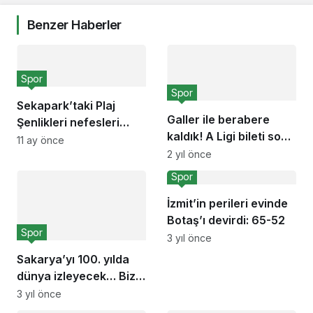
Benzer Haberler
Spor
Spor
Sekapark’taki Plaj
Galler ile berabere
Şenlikleri nefesleri
kaldık! A Ligi bileti son
kesti
11 ay önce
maça kaldı!
2 yıl önce
Spor
İzmit’in perileri evinde
Botaş’ı devirdi: 65-52
Spor
3 yıl önce
Sakarya’yı 100. yılda
dünya izleyecek… Biz
hazırız, tüm Sakarya’yı
3 yıl önce
bekliyoruz