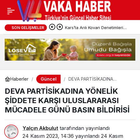
Kars’ta Arılı Kovan Denetimleri
SON GELIŞMELER
Sürüyor
Güncel
Haberler
DEVA PARTİSİKADINA
YÖNELİK ŞİDDETE KARŞI
DEVA PARTİSİKADINA YÖNELİK
ULUSLARARASI MÜCADELE
GÜNÜ BASIN BİLDİRİSİ
ŞİDDETE KARŞI ULUSLARARASI
MÜCADELE GÜNÜ BASIN BİLDİRİSİ
Yalçın Akbulut
tarafından yayınlandı
24 Kasım 2023, 14:36
yayınlandı
24 Kasım