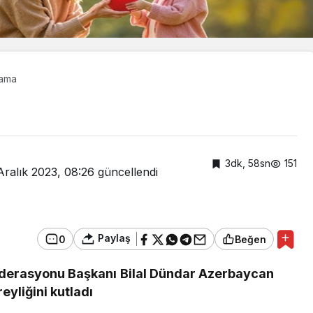
lama
3dk, 58sn
151
Aralık 2023, 08:26
güncellendi
Paylaş
0
Beğen
ederasyonu Başkanı Bilal Dündar Azerbaycan
Güncel
yliğini kutladı
mercan
Cumhurbaşkanı