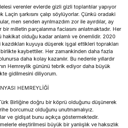
i verenler evlerde gizli gizli toplantılar yapıyor
k Laçin şarkısını çalıp söylüyorlar. Çünkü oradaki
dular, men senden ayrılmazdım zor ile ayırdılar, ay
bir milletin parçalanma faciasını anlatmaktadır. Her
zü hakikat olduğu kadar anlamlı ve önemlidir. 2020
 kazdıkları kuyuya düşerek işgal ettikleri toprakları
 birlikte kaybettiler. Her zamankinden daha fazla
 olunursa daha kolay kazanılır. Bu nedenle yıllardır
ının Hemreylik gününü tebrik ediyor daha büyük
ikte gidilmesini diliyorum.
NYASI HEMREYLİĞİ
Türk Birliğine doğru bir köprü olduğunu düşünerek
rihe borcumuz olduğunu unutmamalıyız.
ar ve gidişat bunu açıkça göstermektedir.
erle eleştirilmesi büyük bir yanlışlık ve haksızlık