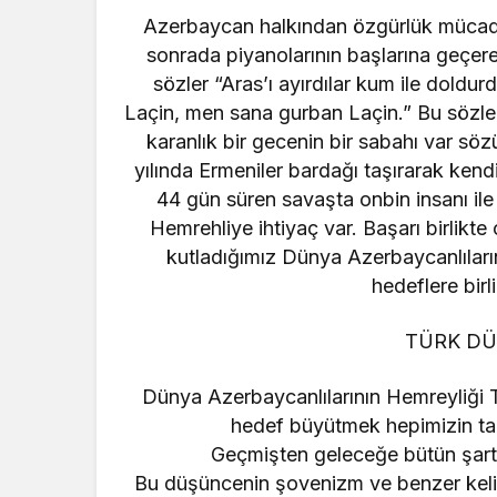
Azerbaycan halkından özgürlük mücadeles
sonrada piyanolarının başlarına geçere
sözler “Aras’ı ayırdılar kum ile doldur
Laçin, men sana gurban Laçin.” Bu sözler 
karanlık bir gecenin bir sabahı var sö
yılında Ermeniler bardağı taşırarak kendi
44 gün süren savaşta onbin insanı ile
Hemrehliye ihtiyaç var. Başarı birlikte
kutladığımız Dünya Azerbaycanlılar
hedeflere birl
TÜRK DÜ
Dünya Azerbaycanlılarının Hemreyliği 
hedef büyütmek hepimizin ta
Geçmişten geleceğe bütün şartl
Bu düşüncenin şovenizm ve benzer kelimel