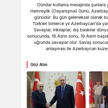
resifleri i
Dündar kutlama mesajında şunlara y
seferberliğ
Hemreylik (Dayanışma) Günü, Azerbaycan
günüdür. Bu gün geleneksel olarak b
Türkleri binlerce yıl Azerbaycan’da y
Savaşlar, inkılaplar, dış baskılar dün
sonucunda, 18.Asrın sonu, 19.Asrın başl
uğrunda savaşlar olur. Savaş sonucu
anlaşması ile Azerbaycan kuzey
Göz Atın