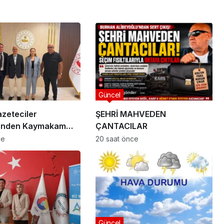
Güncel
zeteciler
ŞEHRİ MAHVEDEN
i’nden Kaymakam
ÇANTACILAR
 Ziyaret
ce
20 saat önce
Güncel