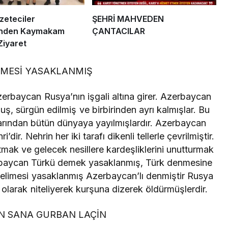
eteciler
ŞEHRİ MAHVEDEN
’nden Kaymakam
ÇANTACILAR
Ziyaret
İMESİ YASAKLANMIŞ
erbaycan Rusya’nın işgali altına girer. Azerbaycan
muş, sürgün edilmiş ve birbirinden ayrı kalmışlar. Bu
arından bütün dünyaya yayılmışlardır. Azerbaycan
i’dir. Nehrin her iki tarafı dikenli tellerle çevrilmiştir.
tmak ve gelecek nesillere kardeşliklerini unutturmak
erbaycan Türkü demek yasaklanmış, Türk denmesine
 kelimesi yasaklanmış Azerbaycan’lı denmiştir Rusya
 olarak niteliyerek kurşuna dizerek öldürmüşlerdir.
N SANA GURBAN LAÇİN