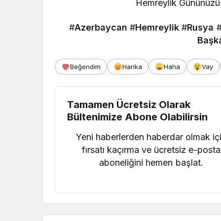
Hemreylik Gününüzü v
#
Azerbaycan
#
Hemreylik
#
Rusya
Başka
Beğendim
Harika
Haha
Vay
Tamamen Ücretsiz Olarak
Bültenimize Abone Olabilirsin
Yeni haberlerden haberdar olmak iç
fırsatı kaçırma ve ücretsiz e-posta
aboneliğini hemen başlat.