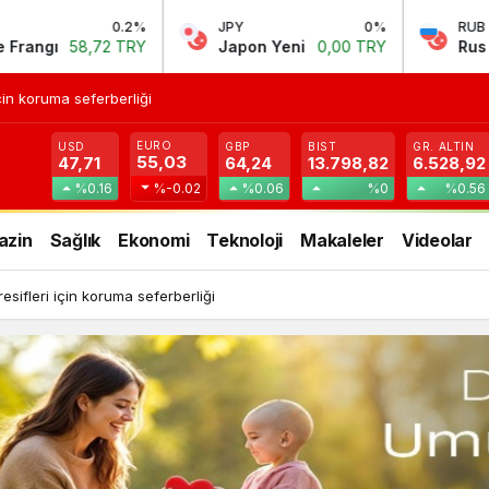
JPY
0%
RUB
-0.34%
Japon Yeni
0,00 TRY
Rus Rublesi
0,58 TRY
in koruma seferberliği
EURO
USD
GBP
BIST
GR. ALTIN
55,03
47,71
64,24
13.798,82
6.528,92
%0.16
%-0.02
%0.06
%0
%0.56
azin
Sağlık
Ekonomi
Teknoloji
Makaleler
Videolar
ifleri için koruma seferberliği