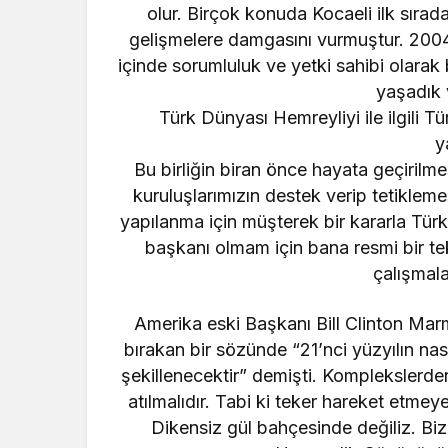
olur. Birçok konuda Kocaeli ilk sırad
gelişmelere damgasını vurmuştur. 2004
içinde sorumluluk ve yetki sahibi olarak 
yaşadık 
Türk Dünyası Hemreyliyi ile ilgili T
y
Bu birliğin biran önce hayata geçirilme
kuruluşlarımızın destek verip tetiklem
yapılanma için müşterek bir kararla Tü
başkanı olmam için bana resmi bir te
çalışmal
Amerika eski Başkanı Bill Clinton Marm
bırakan bir sözünde “21’nci yüzyılın nas
şekillenecektir” demişti. Komplekslerd
atılmalıdır. Tabi ki teker hareket etm
Dikensiz gül bahçesinde değiliz. Biz