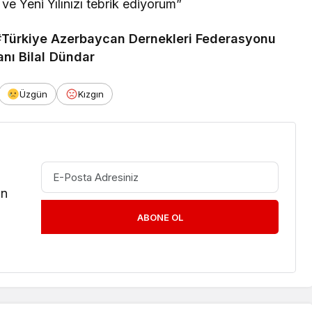
e Yeni Yılınızı tebrik ediyorum”
#
Türkiye Azerbaycan Dernekleri Federasyonu
nı Bilal Dündar
Üzgün
Kızgın
in
ABONE OL