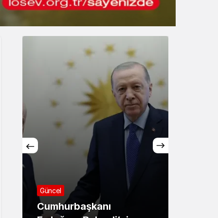
Gece Modu
Gece modunu seçin.
Sistem Modu
Sistem modunu seçin.
Asayiş
Sağlık
71 ilde dev narkotik