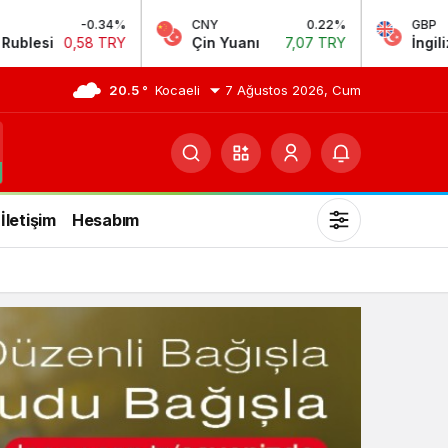
CNY
0.22%
GBP
0.06%
Çin Yuanı
7,07 TRY
İngiliz Sterlini
64,24 TRY
20.5 °
Kocaeli
7 Ağustos 2026, Cum
İletişim
Hesabım
Mod
değiştir
Gündüz Modu
Gündüz modunu seçin.