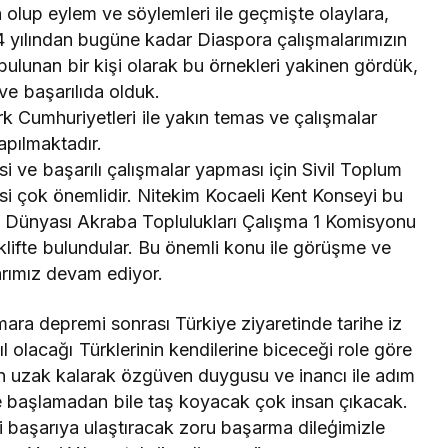
a olup eylem ve söylemleri ile geçmişte olaylara,
 yılından bugüne kadar Diaspora çalışmalarımızın
bulunan bir kişi olarak bu örnekleri yakinen gördük,
ve başarılıda olduk.
ürk Cumhuriyetleri ile yakın temas ve çalışmalar
apılmaktadır.
si ve başarılı çalışmalar yapması için Sivil Toplum
esi çok önemlidir. Nitekim Kocaeli Kent Konseyi bu
rk Dünyası Akraba Toplulukları Çalışma 1 Komisyonu
klifte bulundular. Bu önemli konu ile görüşme ve
arımız devam ediyor.
ara depremi sonrası Türkiye ziyaretinde tarihe iz
ıl olacağı Türklerinin kendilerine biceceği role göre
en uzak kalarak özgüven duygusu ve inancı ile adım
eye başlamadan bile taş koyacak çok insan çıkacak.
i başarıya ulaştıracak zoru başarma dileģimizle