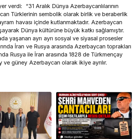
çin koruma
Erdoğan, Bahçeli’yi
er verdi: “31 Aralık Dünya Azerbaycanlılarının
i
Külliye’de kabul etti
 Türklerinin sembolik olarak birlik ve beraberlik
ayram havası içinde kutlanmaktadır. Azerbaycan
aşayarak Dünya kültürüne büyük katkı sağlamıştır.
yada yaşanan ayrı ayrı sosyal ve siyasal prosesler
arında İran ve Rusya arasında Azerbaycan toprakları
nda Rusya ile İran arasında 1828 de Türkmençay
 ve güney Azerbaycan olarak ikiye ayrılır.