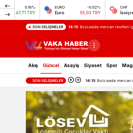
EURO
-0.02%
CHF
0.2%
Euro
55,03 TRY
İsviçre Frangı
58,72 TRY
14:15
Bozcaada mercan resifleri iç
SON GELIŞMELER
Akış
Güncel
Asayiş
Siyaset
Spor
Mag
14:15
Bozcaada mercan res
SON GELIŞMELER