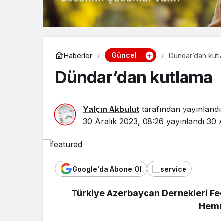
Güncel
Haberler
Dündar’dan kut
Dündar’dan kutlama
Yalçın Akbulut
tarafından yayınlandı
30 Aralık 2023, 08:26
yayınlandı
30 
Google'da Abone Ol
Türkiye Azerbaycan Dernekleri F
Yaşam
Hemre
Bozcaada 