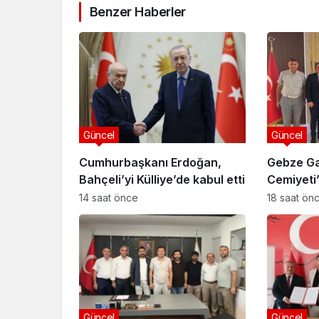
Benzer Haberler
Güncel
Güncel
Cumhurbaşkanı Erdoğan,
Gebze Ga
Bahçeli’yi Külliye’de kabul etti
Cemiyet
Özyiğit’e
14 saat önce
18 saat ön
Güncel
Güncel