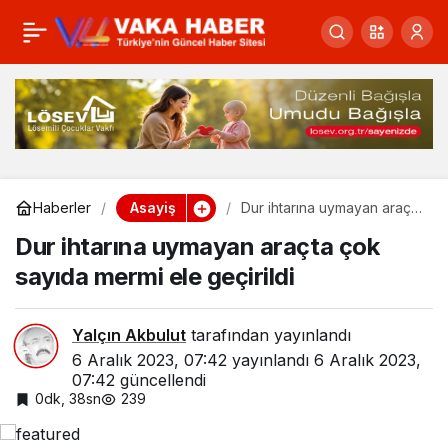
Edirne’de 2 bin litre
0
Paylaş
kaçak şarap!
Asayiş
Haberler
Dur ihtarına uymayan araçta
çok sayıda mermi ele
Dur ihtarına uymayan araçta çok
geçirildi
sayıda mermi ele geçirildi
Yalçın Akbulut
tarafından yayınlandı
6 Aralık 2023, 07:42
yayınlandı
6 Aralık 2023,
07:42
güncellendi
0dk, 38sn
239