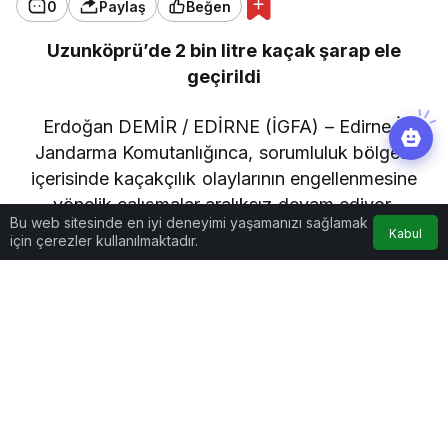
0
Paylaş
Beğen
Uzunköprü’de 2 bin litre kaçak şarap ele
geçirildi
Erdoğan DEMİR / EDİRNE (İGFA) – Edirne İl
Jandarma Komutanlığınca, sorumluluk bölgesi
içerisinde kaçakçılık olaylarının engellenmesine
yönelik çalışmalar aralıksız devam ediyor.
Bu web sitesinde en iyi deneyimi yaşamanızı sağlamak
Kabul
için çerezler kullanılmaktadır.
Göz Atın