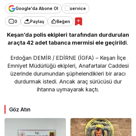
Google'da Abone Ol
0
Paylaş
Beğen
Keşan’da polis ekipleri tarafından durdurulan
araçta 42 adet tabanca mermisi ele geçirild
i.
Erdoğan DEMİR / EDİRNE (İGFA) – Keşan İlçe
Emniyet Müdürlüğü ekipleri, Anafartalar Caddesi
üzerinde durumundan şüphelendikleri bir aracı
durdurmak istedi. Ancak araç sürücüsü dur
ihtarına uymayarak kaçtı.
Göz Atın