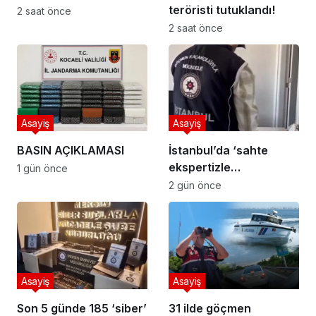
teröristi tutuklandı!
2 saat önce
2 saat önce
Asayiş
Asayiş
BASIN AÇIKLAMASI
İstanbul’da ‘sahte
ekspertizle
1 gün önce
vatandaşlık’
2 gün önce
operasyonu
Asayiş
Asayiş
Son 5 günde 185 ‘siber’
31 ilde göçmen