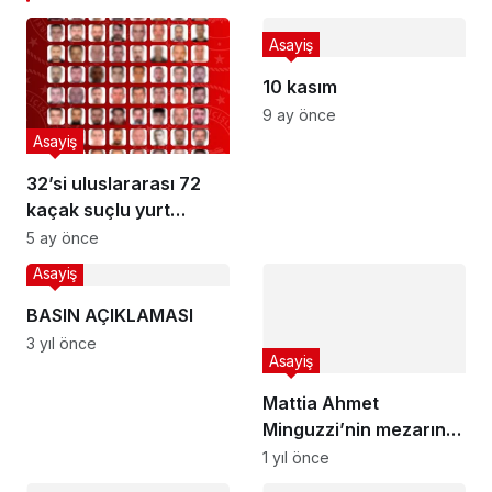
Asayiş
10 kasım
9 ay önce
Asayiş
32’si uluslararası 72
kaçak suçlu yurt
dışından Türkiye’ye
5 ay önce
iade edildi
Asayiş
BASIN AÇIKLAMASI
3 yıl önce
Asayiş
Mattia Ahmet
Minguzzi’nin mezarına
saldıran şüpheli
1 yıl önce
yakalandı!