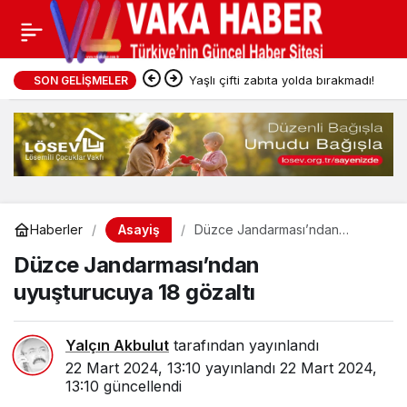
Yaşlı çifti zabıta yolda bırakmadı!
SON GELIŞMELER
Asayiş
Haberler
Düzce Jandarması’ndan
uyuşturucuya 18 gözaltı
Düzce Jandarması’ndan
uyuşturucuya 18 gözaltı
Yalçın Akbulut
tarafından yayınlandı
22 Mart 2024, 13:10
yayınlandı
22 Mart 2024,
13:10
güncellendi