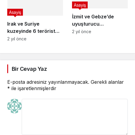
Asayiş
Asayiş
İzmit ve Gebze’de
Irak ve Suriye
uyuşturucu
kuzeyinde 6 terörist
operasyonu
2 yıl önce
etkisiz!
2 yıl önce
Bir Cevap Yaz
E-posta adresiniz yayınlanmayacak.
Gerekli alanlar
*
ile işaretlenmişlerdir