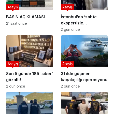
Asayiş
Asayiş
BASIN AÇIKLAMASI
İstanbul’da ‘sahte
ekspertizle
21 saat önce
vatandaşlık’
2 gün önce
operasyonu
Asayiş
Asayiş
Son 5 günde 185 ‘siber’
31 ilde göçmen
gözaltı!
kaçakçılığı operasyonu
2 gün önce
2 gün önce