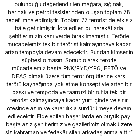
bulunduğu değerlendirilen mağara, sığınak,
barınak ve petrol tesislerinden oluşan toplam 78
hedef imha edilmiştir. Toplam 77 terörist de etkisiz
hâle getirilmiştir. İcra edilen bu harekâtlarla
şehitlerimizin kanı yerde bırakılmamıştır. Terörle
mücadelemiz tek bir terörist kalmayıncaya kadar
artan tempoyla devam edecektir. Bundan kimsenin
şüphesi olmasın. Sonuç olarak terörle
mücadelemiz başta PKK/PYD/YPG, FETÖ ve
DEAŞ olmak üzere tüm terör örgütlerine karşı
terörü kaynağında yok etme konseptiyle artan bir
baskı ve tempoda ve taarruzi bir ruhla tek bir
terörist kalmayıncaya kadar yurt içinde ve sınır
ötesinde azim ve kararlılıkla sürdürülmeye devam
edilecektir. Elde edilen başarılarda en büyük pay
başta aziz şehitlerimiz ve gazilerimiz olmak üzere
siz kahraman ve fedakâr silah arkadaşlarıma aittir”