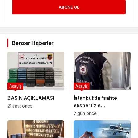
ABONE OL
Benzer Haberler
Asayiş
Asayiş
BASIN AÇIKLAMASI
İstanbul’da ‘sahte
ekspertizle
21 saat önce
vatandaşlık’
2 gün önce
operasyonu