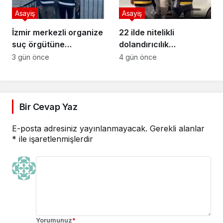
Asayiş
Asayiş
İzmir merkezli organize
22 ilde nitelikli
suç örgütüne
dolandırıcılık
operasyon
operasyonu
3 gün önce
4 gün önce
Bir Cevap Yaz
E-posta adresiniz yayınlanmayacak.
Gerekli alanlar
*
ile işaretlenmişlerdir
Yorumunuz
*