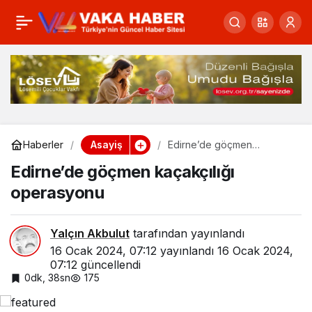
78 hedefte 77 terörist
0
Paylaş
etkisiz!
Asayiş
Haberler
Edirne’de göçmen
kaçakçılığı operasyonu
Edirne’de göçmen kaçakçılığı
operasyonu
Yalçın Akbulut
tarafından yayınlandı
16 Ocak 2024, 07:12
yayınlandı
16 Ocak 2024,
07:12
güncellendi
0dk, 38sn
175