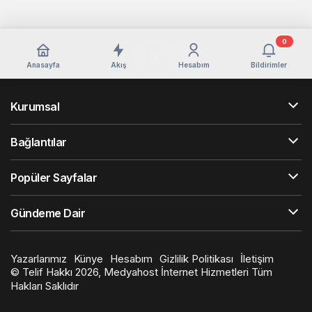
0
Anasayfa
Akış
Hesabım
Bildirimler
Kurumsal
Bağlantılar
Popüler Sayfalar
Gündeme Dair
Yazarlarımız
Künye
Hesabım
Gizlilik Politikası
İletişim
© Telif Hakkı 2026, Medyahost İnternet Hizmetleri Tüm
Hakları Saklıdır
en