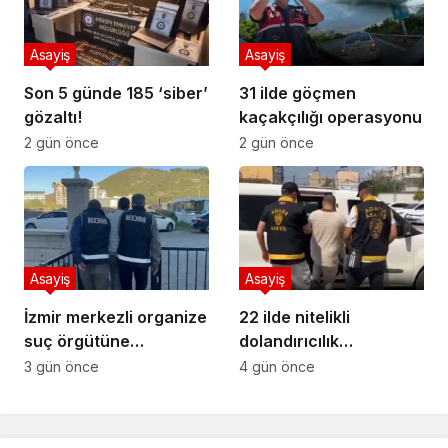
Asayiş
Asayiş
Son 5 günde 185 ‘siber’
31 ilde göçmen
gözaltı!
kaçakçılığı operasyonu
2 gün önce
2 gün önce
Asayiş
Asayiş
İzmir merkezli organize
22 ilde nitelikli
suç örgütüne
dolandırıcılık
operasyon
operasyonu
3 gün önce
4 gün önce