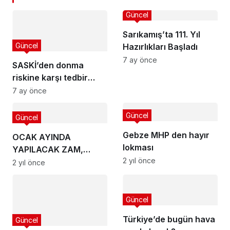
Güncel
Sarıkamış’ta 111. Yıl
Güncel
Hazırlıkları Başladı
7 ay önce
SASKİ’den donma
riskine karşı tedbir
uyarısı
7 ay önce
Güncel
Güncel
Gebze MHP den hayır
OCAK AYINDA
lokması
YAPILACAK ZAM,
2 yıl önce
YENİDEN DEĞERLEME
2 yıl önce
ORANI OLAN %43,93’E
REVİZE EDİLMELİ,
REFAH PAYI
Güncel
UNUTULMAMALIDIR
Türkiye’de bugün hava
Güncel