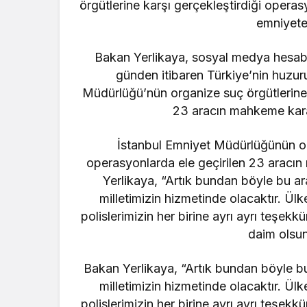
örgütlerine karşı gerçekleştirdiği opera
emniyete 
Bakan Yerlikaya, sosyal medya hesabı
günden itibaren Türkiye’nin huzuru 
Müdürlüğü’nün organize suç örgütlerine 
23 aracın mahkeme karar
İstanbul Emniyet Müdürlüğünün org
operasyonlarda ele geçirilen 23 aracı
Yerlikaya, “Artık bundan böyle bu ara
milletimizin hizmetinde olacaktır. Ül
polislerimizin her birine ayrı ayrı teşek
daim olsun.
Bakan Yerlikaya, “Artık bundan böyle bu 
milletimizin hizmetinde olacaktır. Ül
polislerimizin her birine ayrı ayrı teşek