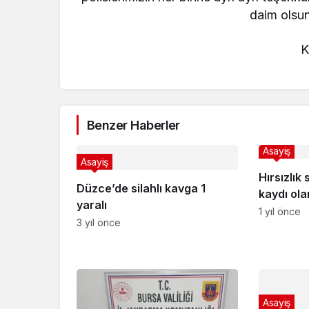
daim olsun.
K
Benzer Haberler
Asayiş
Asayiş
Hırsızlık
Düzce’de silahlı kavga 1
kaydı ola
yaralı
1 yıl önce
3 yıl önce
Asayiş