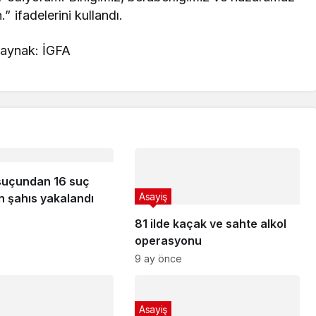
” ifadelerini kullandı.
aynak: İGFA
 suçundan 16 suç
Asayiş
n şahıs yakalandı
81 ilde kaçak ve sahte alkol
operasyonu
9 ay önce
Asayiş