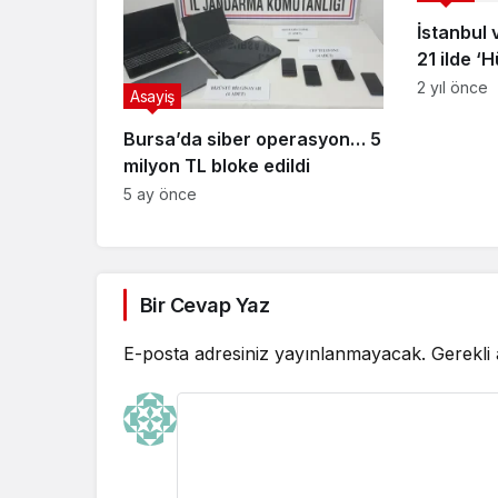
İstanbul 
21 ilde ‘H
2 yıl önce
Asayiş
Bursa’da siber operasyon… 5
milyon TL bloke edildi
5 ay önce
Bir Cevap Yaz
E-posta adresiniz yayınlanmayacak.
Gerekli