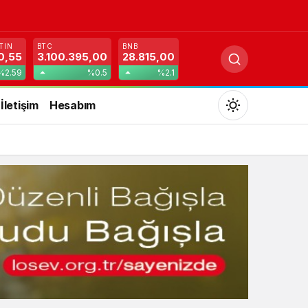
TIN
BTC
BNB
0,55
3.100.395,00
28.815,00
%2.59
%0.5
%2.1
İletişim
Hesabım
Mod
değiştir
Gündüz Modu
Gündüz modunu seçin.
Gece Modu
Gece modunu seçin.