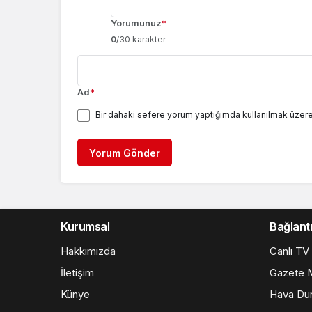
Yorumunuz
*
0
/30 karakter
Ad
*
Bir dahaki sefere yorum yaptığımda kullanılmak üzere
Yorum Gönder
Kurumsal
Bağlantı
Hakkımızda
Canlı TV
İletişim
Gazete M
Künye
Hava Du