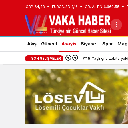
GBP
64,48
EURO/USD
1,16
GR. ALTIN
6.660,55
Akış
Güncel
Asayiş
Siyaset
Spor
Mag
7:15
Yaşlı çifti zabıta yo
SON GELIŞMELER