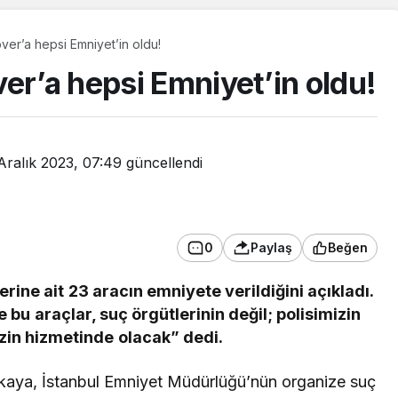
ver’a hepsi Emniyet’in oldu!
er’a hepsi Emniyet’in oldu!
Aralık 2023, 07:49
güncellendi
0
Paylaş
Beğen
lerine ait 23 aracın emniyete verildiğini açıkladı.
 bu araçlar, suç örgütlerinin değil; polisimizin
Güncel
zin hizmetinde olacak” dedi.
Yaşlı çifti zabıta yolda
bırakmadı!
rlikaya, İstanbul Emniyet Müdürlüğü’nün organize suç