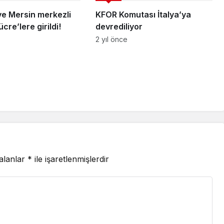
ve Mersin merkezli
KFOR Komutası İtalya’ya
ücre’lere girildi!
devrediliyor
2 yıl önce
 alanlar
*
ile işaretlenmişlerdir