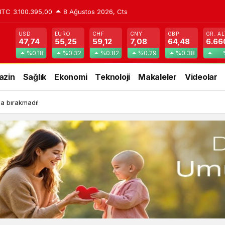
BTC
3.100.395,00
8 Ağustos 2026, Cts
USD
EURO
CHF
CNY
GBP
GR. AL
47,74
55,25
59,12
7,08
64,48
6.66
%0.18
%0.32
%0.82
%0.29
%0.38
azin
Sağlık
Ekonomi
Teknoloji
Makaleler
Videolar
lda bırakmadı!