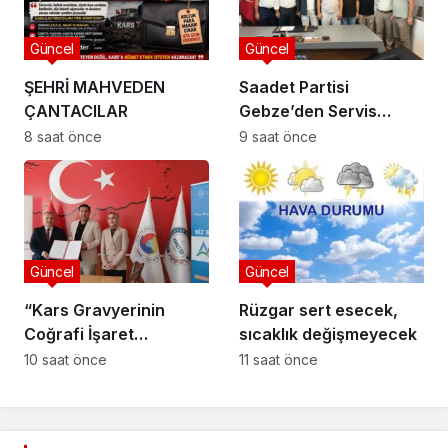
Güncel
Güncel
ŞEHRİ MAHVEDEN
Saadet Partisi
ÇANTACILAR
Gebze’den Servis
Esnafına Destek
8 saat önce
9 saat önce
Ziyareti: “Sektörde
Adalet Sağlanmalı”
Güncel
Güncel
“Kars Gravyerinin
Rüzgar sert esecek,
Coğrafi İşaret
sıcaklık değişmeyecek
Niteliğinin
10 saat önce
11 saat önce
Güçlendirilmesi
Projesi”