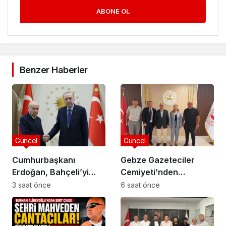
ABONE OL
Benzer Haberler
Güncel
Güncel
Cumhurbaşkanı
Gebze Gazeteciler
Erdoğan, Bahçeli’yi
Cemiyeti’nden
Külliye’de kabul etti
Kaymakam Özyiğit’e
3 saat önce
6 saat önce
Ziyaret