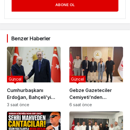
ABONE OL
Benzer Haberler
Güncel
Güncel
Cumhurbaşkanı
Gebze Gazeteciler
Erdoğan, Bahçeli’yi
Cemiyeti’nden
Külliye’de kabul etti
Kaymakam Özyiğit’e
3 saat önce
6 saat önce
Ziyaret