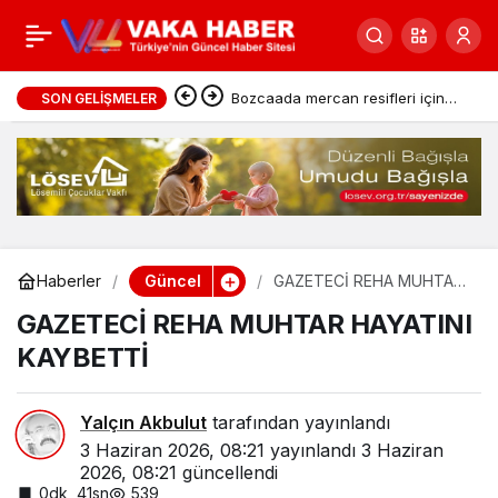
Meteoroloji uyardı
0
Paylaş
Bozcaada mercan resifleri için
SON GELIŞMELER
koruma seferberliği
Güncel
Haberler
GAZETECİ REHA MUHTAR
HAYATINI KAYBETTİ
GAZETECİ REHA MUHTAR HAYATINI
KAYBETTİ
Yalçın Akbulut
tarafından yayınlandı
3 Haziran 2026, 08:21
yayınlandı
3 Haziran
2026, 08:21
güncellendi
0dk, 41sn
539