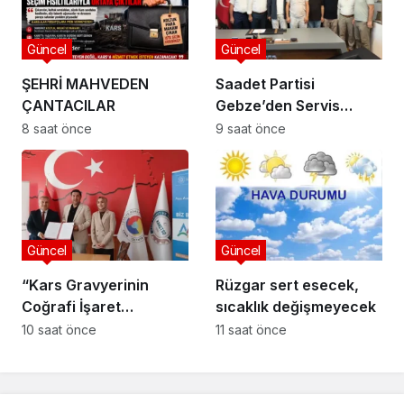
Güncel
Güncel
ŞEHRİ MAHVEDEN
Saadet Partisi
ÇANTACILAR
Gebze’den Servis
Esnafına Destek
8 saat önce
9 saat önce
Ziyareti: “Sektörde
Adalet Sağlanmalı”
Güncel
Güncel
“Kars Gravyerinin
Rüzgar sert esecek,
Coğrafi İşaret
sıcaklık değişmeyecek
Niteliğinin
10 saat önce
11 saat önce
Güçlendirilmesi
Projesi”