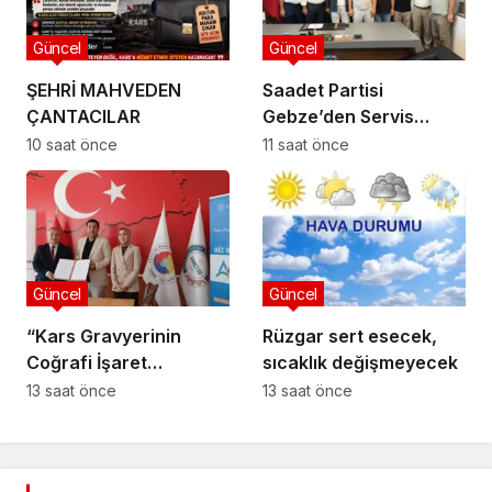
Güncel
Güncel
ŞEHRİ MAHVEDEN
Saadet Partisi
ÇANTACILAR
Gebze’den Servis
Esnafına Destek
10 saat önce
11 saat önce
Ziyareti: “Sektörde
Adalet Sağlanmalı”
Güncel
Güncel
“Kars Gravyerinin
Rüzgar sert esecek,
Coğrafi İşaret
sıcaklık değişmeyecek
Niteliğinin
13 saat önce
13 saat önce
Güçlendirilmesi
Projesi”