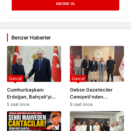
ABONE OL
Benzer Haberler
Güncel
Güncel
Cumhurbaşkanı
Gebze Gazeteciler
Erdoğan, Bahçeli’yi
Cemiyeti’nden
Külliye’de kabul etti
Kaymakam Özyiğit’e
5 saat önce
9 saat önce
Ziyaret