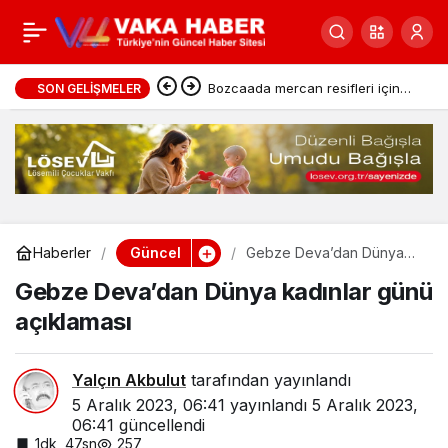
Bugün Türkiye’de hava
0
Paylaş
durumu nasıl olacak?
Bozcaada mercan resifleri için
SON GELIŞMELER
koruma seferberliği
Güncel
Haberler
Gebze Deva’dan Dünya
kadınlar günü açıklaması
Gebze Deva’dan Dünya kadınlar günü
açıklaması
Yalçın Akbulut
tarafından yayınlandı
5 Aralık 2023, 06:41
yayınlandı
5 Aralık 2023,
06:41
güncellendi
1dk, 47sn
257