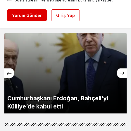
posta adresimi ve web site adresimi bu tarayıcıya kaydet.
Yorum Gönder
Giriş Yap
’yi
71 ilde dev narkotik operasyonu: 
tutuklama