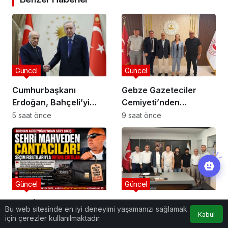
Güncel
Güncel
Cumhurbaşkanı
Gebze Gazeteciler
Erdoğan, Bahçeli’yi
Cemiyeti’nden
Külliye’de kabul etti
Kaymakam Özyiğit’e
5 saat önce
9 saat önce
Ziyaret
Güncel
Güncel
ŞEHRİ MAHVEDEN
Saadet Partisi
Bu web sitesinde en iyi deneyimi yaşamanızı sağlamak
Kabul
ÇANTACILAR
Gebze’den Servis
için çerezler kullanılmaktadır.