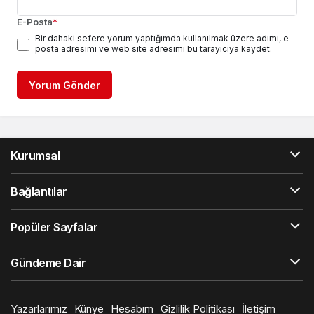
E-Posta
*
Bir dahaki sefere yorum yaptığımda kullanılmak üzere adımı, e-
posta adresimi ve web site adresimi bu tarayıcıya kaydet.
Yorum Gönder
Kurumsal
Bağlantılar
Popüler Sayfalar
Gündeme Dair
Yazarlarımız
Künye
Hesabım
Gizlilik Politikası
İletişim