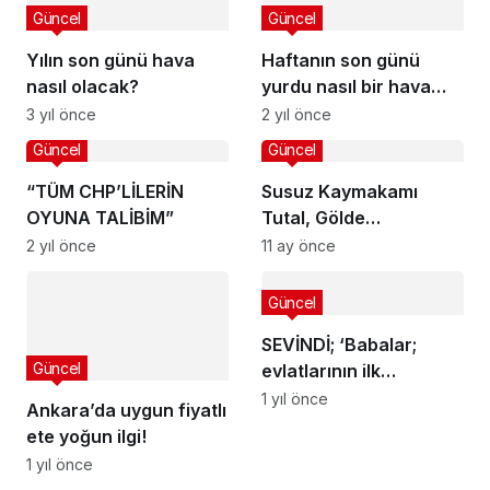
Güncel
Güncel
Yılın son günü hava
Haftanın son günü
nasıl olacak?
yurdu nasıl bir hava
bekliyor?
3 yıl önce
2 yıl önce
Güncel
Güncel
“TÜM CHP’LİLERİN
Susuz Kaymakamı
OYUNA TALİBİM”
Tutal, Gölde
İncelemelerde Bulundu
2 yıl önce
11 ay önce
Güncel
SEVİNDİ; ‘Babalar;
Güncel
evlatlarının ilk
kahramanı’
1 yıl önce
Ankara’da uygun fiyatlı
ete yoğun ilgi!
1 yıl önce