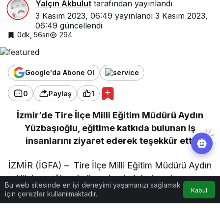
Yalçın Akbulut
tarafından yayınlandı
3 Kasım 2023, 06:49
yayınlandı
3 Kasım 2023,
06:49
güncellendi
0dk, 56sn
294
Google'da Abone Ol
0
Paylaş
1
İzmir’de Tire İlçe Milli Eğitim Müdürü Aydın
Yüzbaşıoğlu, eğitime katkıda bulunan iş
insanlarını ziyaret ederek teşekkür etti
İZMİR (İGFA) – Tire İlçe Milli Eğitim Müdürü Aydın
Yüzbaşıoğlu, okulların tamirat, bakım, boya ve
Bu web sitesinde en iyi deneyimi yaşamanızı sağlamak
badana işlemlerini yaptıran hayırseverlere
Kabul
için çerezler kullanılmaktadır.
teşekkür ziyaretlerini sürüdürüyor.