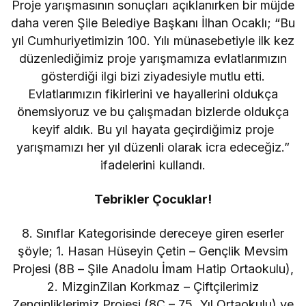
Proje yarışmasının sonuçları açıklanırken bir müjde
daha veren Şile Belediye Başkanı İlhan Ocaklı; “Bu
yıl Cumhuriyetimizin 100. Yılı münasebetiyle ilk kez
düzenlediğimiz proje yarışmamıza evlatlarımızın
gösterdiği ilgi bizi ziyadesiyle mutlu etti.
Evlatlarımızın fikirlerini ve hayallerini oldukça
önemsiyoruz ve bu çalışmadan bizlerde oldukça
keyif aldık. Bu yıl hayata geçirdiğimiz proje
yarışmamızı her yıl düzenli olarak icra edeceğiz.”
ifadelerini kullandı.
Tebrikler Çocuklar!
8. Sınıflar Kategorisinde dereceye giren eserler
şöyle; 1. Hasan Hüseyin Çetin – Gençlik Mevsim
Projesi (8B – Şile Anadolu İmam Hatip Ortaokulu),
2. MizginZilan Korkmaz – Çiftçilerimiz
Zenginliklerimiz Projesi (8C – 75. Yıl Ortaokulu) ve