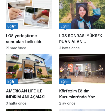
Eğitim
Eğitim
LGS yerleştirme
LGS SONRASI YÜKSEK
sonuçları belli oldu
PUAN ALAN
ÖĞRENCİLER
21 saat önce
3 hafta önce
Eğitim
Eğitim
AMERICAN LIFE İLE
Körfezim Eğitim
İNDİRİM ANLAŞMASI
Kurumları’nda Yaz
Coşkusu
3 hafta önce
2 ay önce