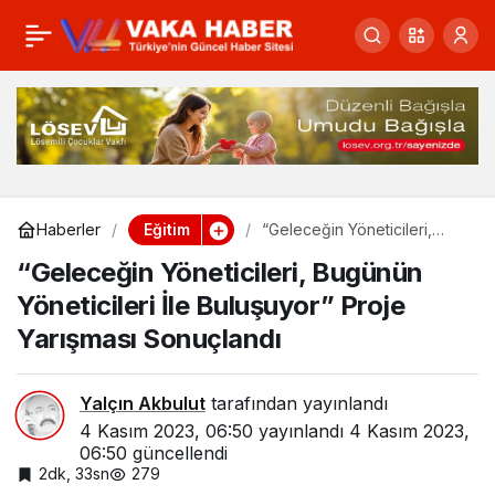
Tire’de eğitime katkıya
0
Paylaş
Milli Eğitim’den teşekkür
Eğitim
Haberler
“Geleceğin Yöneticileri,
Bugünün Yöneticileri İle
“Geleceğin Yöneticileri, Bugünün
Buluşuyor” Proje Yarışması
Sonuçlandı
Yöneticileri İle Buluşuyor” Proje
Yarışması Sonuçlandı
Yalçın Akbulut
tarafından yayınlandı
4 Kasım 2023, 06:50
yayınlandı
4 Kasım 2023,
06:50
güncellendi
2dk, 33sn
279