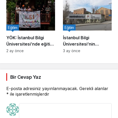
Eğitim
Eğitim
YÖK: İstanbul Bilgi
İstanbul Bilgi
Üniversitesi’nde eğitim
Üniversitesi’nin
kesintisiz sürecek
faaliyet izni kaldırıldı!
2 ay önce
3 ay önce
Bir Cevap Yaz
E-posta adresiniz yayınlanmayacak.
Gerekli alanlar
*
ile işaretlenmişlerdir