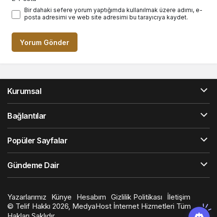
Bir dahaki sefere yorum yaptığımda kullanılmak üzere adımı, e-
posta adresimi ve web site adresimi bu tarayıcıya kaydet.
Yorum Gönder
Kurumsal
Bağlantılar
Popüler Sayfalar
Gündeme Dair
Yazarlarımız
Künye
Hesabım
Gizlilik Politikası
İletişim
© Telif Hakkı 2026, MedyaHost İnternet Hizmetleri Tüm
Hakları Saklıdır.