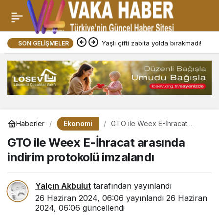
Yaşlı çifti zabıta yolda bırakmadı!
SON GELIŞMELER
Ekonomi
Haberler
GTO ile Weex E-İhracat
arasında indirim protokolü
GTO ile Weex E-İhracat arasında
imzalandı
indirim protokolü imzalandı
Yalçın Akbulut
tarafından yayınlandı
26 Haziran 2024, 06:06
yayınlandı
26 Haziran
2024, 06:06
güncellendi