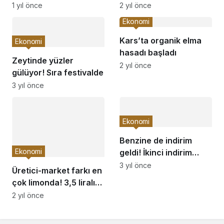
kesintisi yükseltildi
dolara yükseldi
1 yıl önce
2 yıl önce
Ekonomi
Kars’ta organik elma
Ekonomi
hasadı başladı
Zeytinde yüzler
2 yıl önce
gülüyor! Sıra festivalde
3 yıl önce
Ekonomi
Benzine de indirim
Ekonomi
geldi! İkinci indirim
yolda mı?
3 yıl önce
Üretici-market farkı en
çok limonda! 3,5 liralık
limon 17 liraya satıldı
2 yıl önce