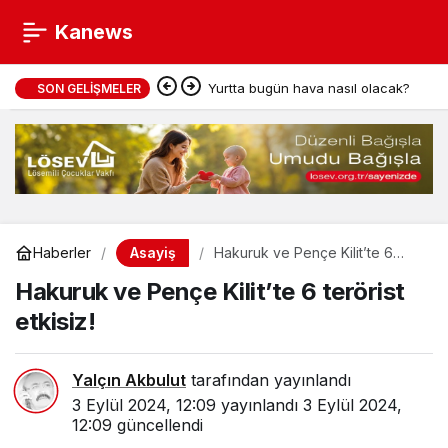
Kanews
Yurtta bugün hava nasıl olacak?
SON GELIŞMELER
Asayiş
Haberler
Hakuruk ve Pençe Kilit’te 6
terörist etkisiz!
Hakuruk ve Pençe Kilit’te 6 terörist
etkisiz!
Yalçın Akbulut
tarafından yayınlandı
3 Eylül 2024, 12:09
yayınlandı
3 Eylül 2024,
12:09
güncellendi