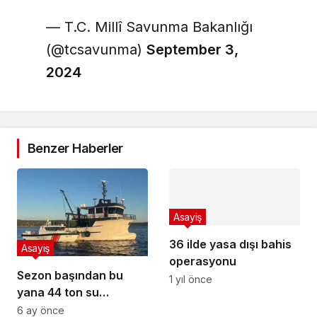
— T.C. Millî Savunma Bakanlığı
(@tcsavunma)
September 3,
2024
Benzer Haberler
Asayiş
36 ilde yasa dışı bahis
Asayiş
operasyonu
Sezon başından bu
1 yıl önce
yana 44 ton su
ürününe el konuldu
6 ay önce