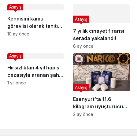
Asayiş
Kendisini kamu
Asayiş
görevlisi olarak tanıtıp
7 yıllık cinayet firarisi
dolandırıcılık yapan
10 ay önce
serada yakalandı!
şahıs yakalandı
8 ay önce
Asayiş
Hırsızlıktan 4 yıl hapis
cezasıyla aranan şahıs
yakalandı
1 yıl önce
Asayiş
Esenyurt’ta 11,6
kilogram uyuşturucu
ele geçirildi
2 ay önce