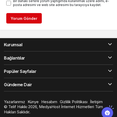
Bir dahaki sefere yorum yaptığımda kullanılmak üzere adımı, e-
posta adresimi ve web site adresimi bu tarayıcıya kaydet.
Yorum Gönder
Kurumsal
Bağlantılar
Popüler Sayfalar
Gündeme Dair
Yazarlarımız
Künye
Hesabım
Gizlilik Politikası
İletişim
© Telif Hakkı 2026, MedyaHost İnternet Hizmetleri Tüm
Hakları Saklıdır.