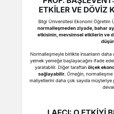
PROF. BAŞLEVENT:
ETKİLER VE DÖVİZ 
Bilgi Üniversitesi Ekonomi Öğretim 
normalleşmeden ziyade, bahar ay
etkisinin, mevsimsel etkilerin ve d
düşün
Normalleşmeyle birlikte insanların daha
yemek yemeğe başlayacağını ifade eden P
yaratabilir. Diğer taraftan
ölçek ekono
sağlayabilir.
Örneğin, normalleşme s
maliyetlerini daha çok sayıda müşteriye p
devam
LAFÇI: O ETKİYİ