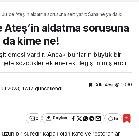
n Jülide Ateş’in aldatma sorusuna sert yanıt: Sana ne ya da kime
e Ateş’in aldatma sorusuna
a da kime ne!
itlemesi vardır. Ancak bunların büyük bir
gele sözcükler eklenerek değiştirilmişlerdir.
3dk, 45sn
1.090
lül 2023, 17:17
güncellendi
Güncel
Gebze Gazeteciler
Cemiyeti’nden
Paylaş
0
15
Kaymakam Özyiğit’e
Ziyaret
zun bir süredir kapalı olan kafe ve restoranlar