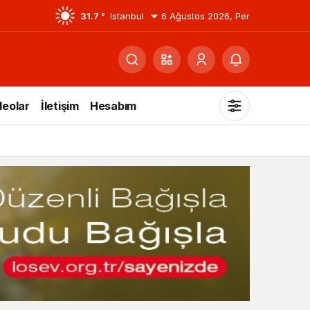
31.7 °
Istanbul
6 Ağustos 2026, Per
deolar
İletişim
Hesabım
Mod
değiştir
Gündüz Modu
Gündüz modunu seçin.
Gece Modu
Gece modunu seçin.