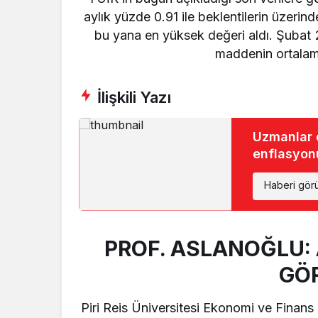
aylık yüzde 0.91 ile beklentilerin üzerin
bu yana en yüksek değeri aldı. Şuba
maddenin ortalama
İlişkili Yazı
Uzmanlar 
enflasyonu
Haberi gör
PROF. ASLANOĞLU: 
GÖ
Piri Reis Üniversitesi Ekonomi ve Finan