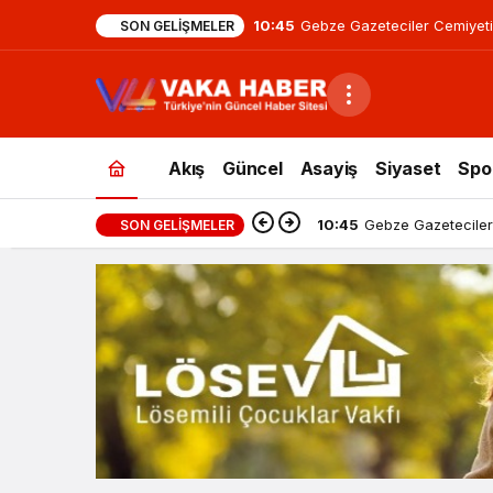
10:45
Gebze Gazeteciler Cemiyeti
SON GELIŞMELER
Akış
Güncel
Asayiş
Siyaset
Spo
10:45
Gebze Gazeteciler
SON GELIŞMELER