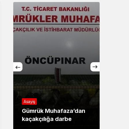
Sistem Modu
Sistem modunu seçin.
Asayiş
Asayiş
Gümrük Muhafaza’dan
‘Ay G
kaçakçılığa darbe
12 göz