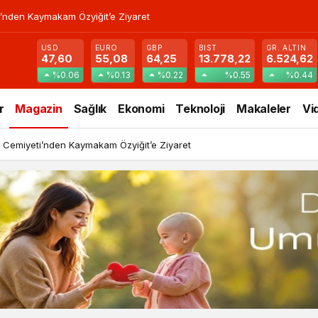
’nden Kaymakam Özyiğit’e Ziyaret
USD
EURO
GBP
BIST
GR. ALTIN
47,60
55,08
64,25
13.778,22
6.524,62
%0.06
%0.13
%0.22
%0.55
%0.44
r
Magazin
Sağlık
Ekonomi
Teknoloji
Makaleler
Vi
 Cemiyeti’nden Kaymakam Özyiğit’e Ziyaret