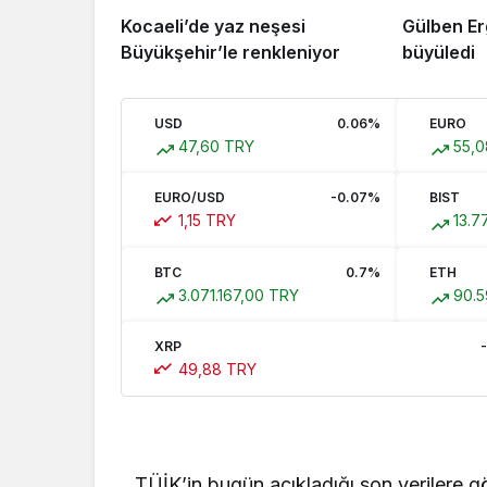
Kocaeli’de yaz neşesi
Gülben Erg
Büyükşehir’le renkleniyor
büyüledi
USD
0.06%
EURO
47,60 TRY
55,0
EURO/USD
-0.07%
BIST
1,15 TRY
13.7
BTC
0.7%
ETH
3.071.167,00 TRY
90.5
XRP
49,88 TRY
TÜİK’in bugün açıkladığı son verilere gö