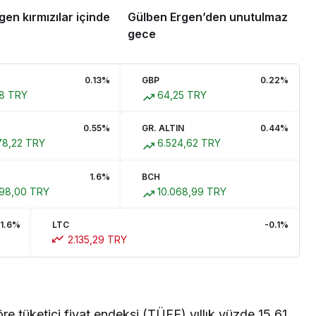
en kırmızılar içinde
Gülben Ergen’den unutulmaz
gece
0.13%
GBP
0.22%
8 TRY
64,25 TRY
0.55%
GR. ALTIN
0.44%
78,22 TRY
6.524,62 TRY
1.6%
BCH
98,00 TRY
10.068,99 TRY
-1.6%
LTC
-0.1%
2.135,29 TRY
re tüketici fiyat endeksi (TÜFE) yıllık yüzde 15.61,