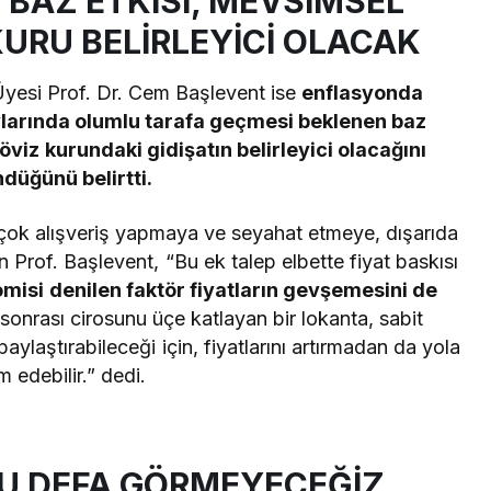
 BAZ ETKİSİ, MEVSİMSEL
KURU BELİRLEYİCİ OLACAK
Üyesi Prof. Dr. Cem Başlevent ise
enflasyonda
larında olumlu tarafa geçmesi beklenen baz
öviz kurundaki gidişatın belirleyici olacağını
düğünü belirtti.
 çok alışveriş yapmaya ve seyahat etmeye, dışarıda
rof. Başlevent, “Bu ek talep elbette fiyat baskısı
misi denilen faktör fiyatların gevşemesini de
onrası cirosunu üçe katlayan bir lokanta, sabit
aylaştırabileceği için, fiyatlarını artırmadan da yola
 edebilir.” dedi.
 BU DEFA GÖRMEYECEĞİZ