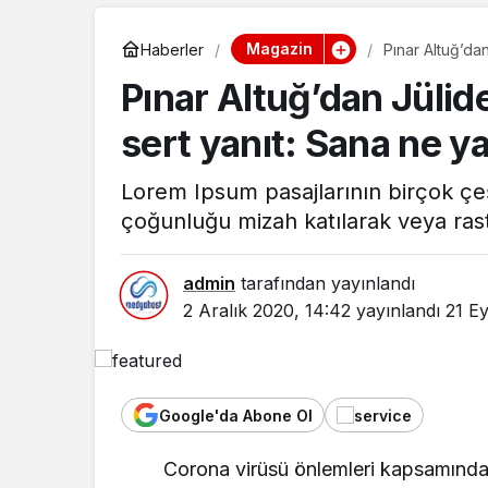
Magazin
Haberler
Pınar Altuğ’da
ne!
Pınar Altuğ’dan Jülid
sert yanıt: Sana ne y
Lorem Ipsum pasajlarının birçok çeş
çoğunluğu mizah katılarak veya rast
admin
tarafından yayınlandı
2 Aralık 2020, 14:42
yayınlandı
21 Ey
Google'da Abone Ol
Corona virüsü önlemleri kapsamında u