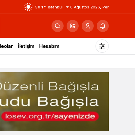
30.1 °
Istanbul
6 Ağustos 2026, Per
deolar
İletişim
Hesabım
Mod
değiştir
Gündüz Modu
Gündüz modunu seçin.
Gece Modu
Gece modunu seçin.