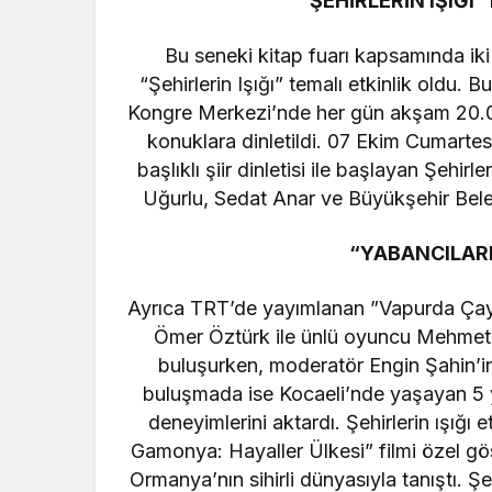
“ŞEHİRLERİN IŞIĞI”
Bu seneki kitap fuarı kapsamında iki
“Şehirlerin Işığı” temalı etkinlik oldu. 
Kongre Merkezi’nde her gün akşam 20.00’d
konuklara dinletildi. 07 Ekim Cumarte
başlıklı şiir dinletisi ile başlayan Şehirl
Uğurlu, Sedat Anar ve Büyükşehir Bele
“YABANCILAR
Ayrıca TRT’de yayımlanan ”Vapurda Çay 
Ömer Öztürk ile ünlü oyuncu Mehmet 
buluşurken, moderatör Engin Şahin’in
buluşmada ise Kocaeli’nde yaşayan 5 y
deneyimlerini aktardı. Şehirlerin ışığı
Gamonya: Hayaller Ülkesi” filmi özel gös
Ormanya’nın sihirli dünyasıyla tanıştı. Ş