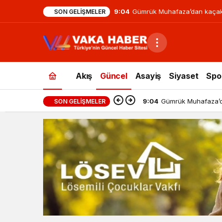
9:04
Gümrük Muhafaza’dan kaçak
SON GELIŞMELER
Akış
Güncel
Asayiş
Siyaset
Spo
9:04
Gümrük Muhafaza’d
SON GELIŞMELER