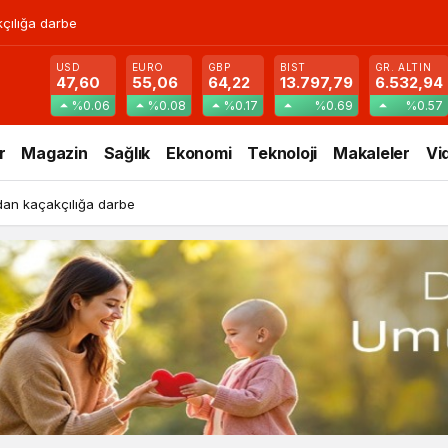
çılığa darbe
USD
EURO
GBP
BIST
GR. ALTIN
47,60
55,06
64,22
13.797,79
6.532,94
%0.06
%0.08
%0.17
%0.69
%0.57
r
Magazin
Sağlık
Ekonomi
Teknoloji
Makaleler
Vi
an kaçakçılığa darbe