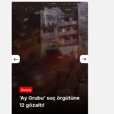
Sistem Modu
Sistem modunu seçin.
Asayiş
Güncel
‘Ay Grubu’ suç örgütüne
ŞEHR
12 gözaltı!
ÇANT