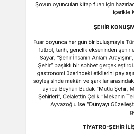
Şovun oyuncuları kitap fuarı için hazırla
içerikle 
ŞEHİR KONUŞM
Fuar boyunca her gün bir buluşmayla Türk 
futbol, tarih, gençlik ekseninden şehir
Sayar, “Şehir İnsanın Anlam Arayışını”
Şehir” başlıklı bir sohbet gerçekleştir
gastronomi üzerindeki etkilerini paylaşı
söyleşisinde mekân ve şarkılar arasındaki 
ayrıca Beyhan Budak “Mutlu Şehir, Mut
Şehirleri”, Celalettin Çelik “Mekanın Te
Ayvazoğlu ise “Dünyayı Güzelleşt
g
TİYATRO-ŞEHİR İL