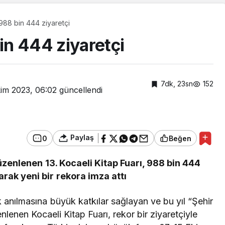
 988 bin 444 ziyaretçi
bin 444 ziyaretçi
7dk, 23sn
152
kim 2023, 06:02
güncellendi
Paylaş
0
Beğen
üzenlenen 13. Kocaeli Kitap Fuarı, 988 bin 444
arak yeni bir rekora imza attı
Asayiş
Gümrük Muhafaza’dan
 anılmasına büyük katkılar sağlayan ve bu yıl “Şehir
kaçakçılığa darbe
lenen Kocaeli Kitap Fuarı, rekor bir ziyaretçiyle