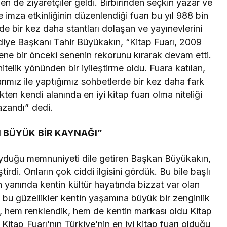
rden de ziyaretçiler geldi. Birbirinden seçkin yazar ve
ve imza etkinliğinin düzenlendiği fuarı bu yıl 988 bin
nde bir kez daha stantları dolaşan ve yayınevlerini
diye Başkanı Tahir Büyükakın, “Kitap Fuarı, 2009
ene bir önceki senenin rekorunu kırarak devam etti.
itelik yönünden bir iyileştirme oldu. Fuara katılan,
rımız ile yaptığımız sohbetlerde bir kez daha fark
kten kendi alanında en iyi kitap fuarı olma niteliği
azandı” dedi.
N BÜYÜK BİR KAYNAĞI”
duyduğu memnuniyeti dile getiren Başkan Büyükakın,
tirdi. Onların çok ciddi ilgisini gördük. Bu bile başlı
n yanında kentin kültür hayatında bizzat var olan
ün bu güzellikler kentin yaşamına büyük bir zenginlik
k, hem renklendik, hem de kentin markası oldu Kitap
Kitap Fuarı’nın Türkiye’nin en iyi kitap fuarı olduğu