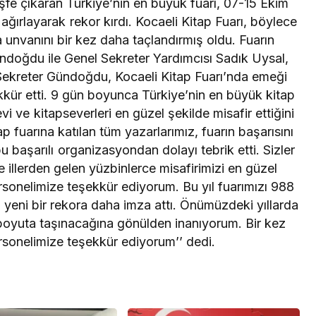
eşfe çıkaran Türkiye’nin en büyük fuarı, 07-15 Ekim
 ağırlayarak rekor kırdı. Kocaeli Kitap Fuarı, böylece
 unvanını bir kez daha taçlandırmış oldu. Fuarın
ndoğdu ile Genel Sekreter Yardımcısı Sadık Uysal,
 Sekreter Gündoğdu, Kocaeli Kitap Fuarı’nda emeği
kür etti. 9 gün boyunca Türkiye’nin en büyük kitap
vi ve kitapseverleri en güzel şekilde misafir ettiğini
 fuarına katılan tüm yazarlarımız, fuarın başarısını
bu başarılı organizasyondan dolayı tebrik etti. Sizler
illerden gelen yüzbinlerce misafirimizi en güzel
rsonelimize teşekkür ediyorum. Bu yıl fuarımızı 988
ız yeni bir rekora daha imza attı. Önümüzdeki yıllarda
ı boyuta taşınacağına gönülden inanıyorum. Bir kez
sonelimize teşekkür ediyorum’’ dedi.