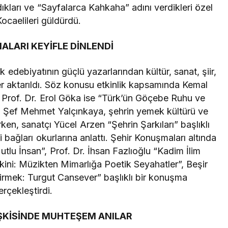
dıkları ve “Sayfalarca Kahkaha” adını verdikleri özel
Kocaelileri güldürdü.
ALARI KEYİFLE DİNLENDİ
edebiyatının güçlü yazarlarından kültür, sanat, şiir,
ler aktarıldı. Söz konusu etkinlik kapsamında Kemal
, Prof. Dr. Erol Göka ise “Türk’ün Göçebe Ruhu ve
di. Şef Mehmet Yalçınkaya, şehrin yemek kültürü ve
rken, sanatçı Yücel Arzen “Şehrin Şarkıları” başlıklı
bağları okurlarına anlattı. Şehir Konuşmaları altında
lu İnsan”, Prof. Dr. İhsan Fazlıoğlu “Kadim İlim
lkini: Müzikten Mimarlığa Poetik Seyahatler”, Beşir
irmek: Turgut Cansever” başlıklı bir konuşma
erçekleştirdi.
İŞKİSİNDE MUHTEŞEM ANILAR