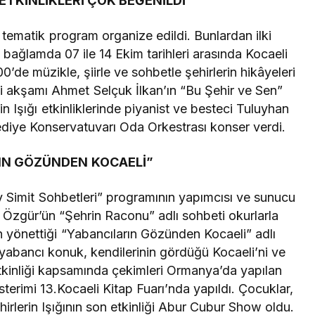
 ETKİNLİKLERİ ÇOK BEĞENİLDİ
 tematik program organize edildi. Bunlardan ilki
Bu bağlamda 07 ile 14 Ekim tarihleri arasında Kocaeli
e müzikle, şiirle ve sohbetle şehirlerin hikâyeleri
si akşamı Ahmet Selçuk İlkan’ın “Bu Şehir ve Sen”
erin Işığı etkinliklerinde piyanist ve besteci Tuluyhan
diye Konservatuvarı Oda Orkestrası konser verdi.
IN GÖZÜNDEN KOCAELİ”
Simit Sohbetleri” programının yapımcısı ve sunucu
Özgür’ün “Şehrin Raconu” adlı sohbeti okurlarla
 yönettiği “Yabancıların Gözünden Kocaeli” adlı
abancı konuk, kendilerinin gördüğü Kocaeli’ni ve
 etkinliği kapsamında çekimleri Ormanya’da yapılan
terimi 13.Kocaeli Kitap Fuarı’nda yapıldı. Çocuklar,
ehirlerin Işığının son etkinliği Abur Cubur Show oldu.