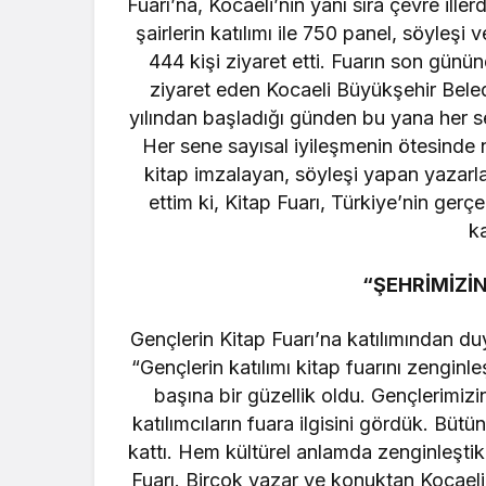
Fuarı’na, Kocaeli’nin yanı sıra çevre ille
şairlerin katılımı ile 750 panel, söyleşi 
444 kişi ziyaret etti. Fuarın son günü
ziyaret eden Kocaeli Büyükşehir Bele
yılından başladığı günden bu yana her s
Her sene sayısal iyileşmenin ötesinde n
kitap imzalayan, söyleşi yapan yazarla
ettim ki, Kitap Fuarı, Türkiye’nin gerçe
k
“ŞEHRİMİZİ
Gençlerin Kitap Fuarı’na katılımından 
“Gençlerin katılımı kitap fuarını zenginleş
başına bir güzellik oldu. Gençlerimizi
katılımcıların fuara ilgisini gördük. Büt
kattı. Hem kültürel anlamda zenginleşti
Fuarı. Birçok yazar ve konuktan Kocaeli 