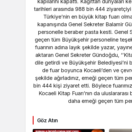
kapılarını kapattı. Kâğıttan dünyaları k
tarihleri arasında 988 bin 444 ziyaretçiyi
Türkiye’nin en büyük kitap fuarı olma
kapanışında Genel Sekreter Balamir Gü
personelle beraber pasta kesti. Genel
geçen tüm Büyükşehir personeline teşek
fuarının adına layık şekilde yazar, yayıne
aktaran Genel Sekreter Gündoğdu, ‘’Kitap
dile getirdi ve Büyükşehir Belediyesi’ni 
de fuar boyunca Kocaeli’den ve çevre 
şekilde ağırladınız, emeği geçen tüm pe
bin 444 kişi ziyaret etti. Böylece fuarım
Kocaeli Kitap Fuarı’nın da uluslararas
daha emeği geçen tüm per
Göz Atın