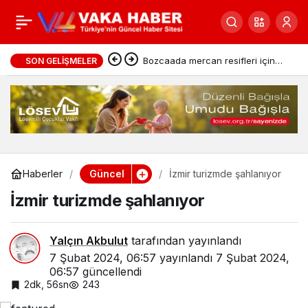
6 Şubat 2023
0
Paylaş
Depremleri Atasoy
Bozcaada mercan resifleri için
SON GELIŞMELER
koruma seferberliği
Bilgin açıklaması
Güncel
Haberler
İzmir turizmde şahlanıyor
İzmir turizmde şahlanıyor
Yalçın Akbulut
tarafından yayınlandı
7 Şubat 2024, 06:57
yayınlandı
7 Şubat 2024,
06:57
güncellendi
2dk, 56sn
243