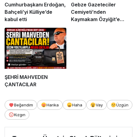
Cumhurbaşkanı Erdoğan,
Gebze Gazeteciler
Bahçeli’yi Külliye’de
Cemiyeti’nden
kabul etti
Kaymakam Özyiğit’e
Ziyaret
ŞEHRİ MAHVEDEN
ÇANTACILAR
Beğendim
Harika
Haha
Vay
Üzgün
Kızgın