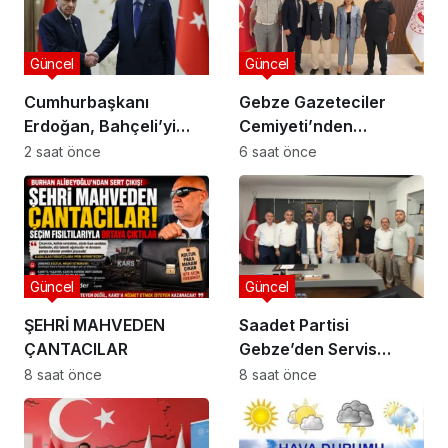
Güncel
Güncel
Cumhurbaşkanı
Gebze Gazeteciler
Erdoğan, Bahçeli’yi
Cemiyeti’nden
Külliye’de kabul etti
Kaymakam Özyiğit’e
2 saat önce
6 saat önce
Ziyaret
Güncel
Güncel
ŞEHRİ MAHVEDEN
Saadet Partisi
ÇANTACILAR
Gebze’den Servis
Esnafına Destek
8 saat önce
8 saat önce
Ziyareti: “Sektörde
Adalet Sağlanmalı”