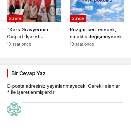
Güncel
Güncel
“Kars Gravyerinin
Rüzgar sert esecek,
Coğrafi İşaret
sıcaklık değişmeyecek
Niteliğinin
10 saat önce
10 saat önce
Güçlendirilmesi
Projesi”
Bir Cevap Yaz
E-posta adresiniz yayınlanmayacak.
Gerekli alanlar
*
ile işaretlenmişlerdir