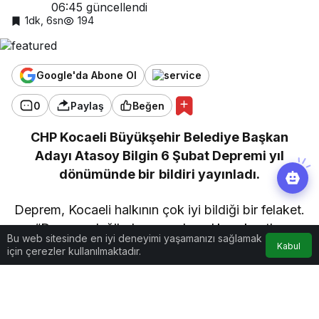
06:45
güncellendi
1dk, 6sn
194
Google'da Abone Ol
0
Paylaş
Beğen
CHP Kocaeli Büyükşehir Belediye Başkan
Adayı Atasoy Bilgin 6 Şubat Depremi yıl
dönümünde bir bildiri yayınladı.
Deprem, Kocaeli halkının çok iyi bildiği bir felaket.
“Deprem değil, depreme hazırlıksız kentler
Bu web sitesinde en iyi deneyimi yaşamanızı sağlamak
öldürür” diye çok konuşuldu ama ders alındı mı,
Kabul
için çerezler kullanılmaktadır.
emin değilim.
Göz Atın