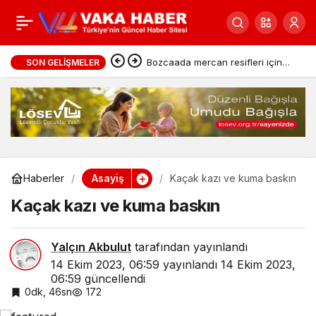
Nehirden Denize Özgür
0
Paylaş
Filistin!
Bozcaada mercan resifleri için
SON GELIŞMELER
koruma seferberliği
Asayiş
Haberler
Kaçak kazı ve kuma baskın
Kaçak kazı ve kuma baskın
Yalçın Akbulut
tarafından yayınlandı
14 Ekim 2023, 06:59
yayınlandı
14 Ekim 2023,
06:59
güncellendi
0dk, 46sn
172