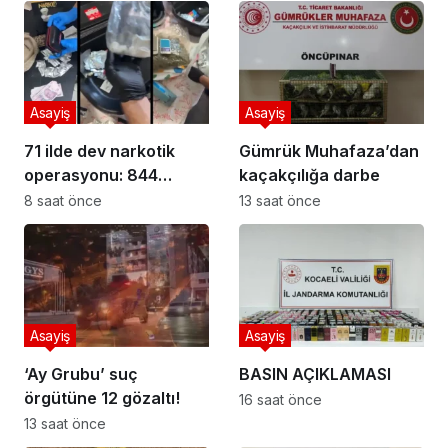
Asayiş
Asayiş
71 ilde dev narkotik
Gümrük Muhafaza’dan
operasyonu: 844
kaçakçılığa darbe
tutuklama
8 saat önce
13 saat önce
Asayiş
Asayiş
‘Ay Grubu’ suç
BASIN AÇIKLAMASI
örgütüne 12 gözaltı!
16 saat önce
13 saat önce