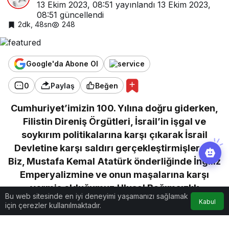
13 Ekim 2023, 08:51
yayınlandı
13 Ekim 2023,
08:51
güncellendi
2dk, 48sn
248
Google'da Abone Ol
0
Paylaş
Beğen
Cumhuriyet’imizin 100. Yılına doğru giderken,
Filistin Direniş Örgütleri, İsrail’in işgal ve
soykırım politikalarına karşı çıkarak İsrail
Devletine karşı saldırı gerçekleştirmişlerdir.
Biz, Mustafa Kemal Atatürk önderliğinde İngiliz
Emperyalizmine ve onun maşalarına karşı
vermiş olduğumuz Ulusal Bağımsızlık
Bu web sitesinde en iyi deneyimi yaşamanızı sağlamak
savaşından dolayı, anti-emperyalist
Kabul
için çerezler kullanılmaktadır.
duruşumuz bizim karakteristik özelliğimizdir.