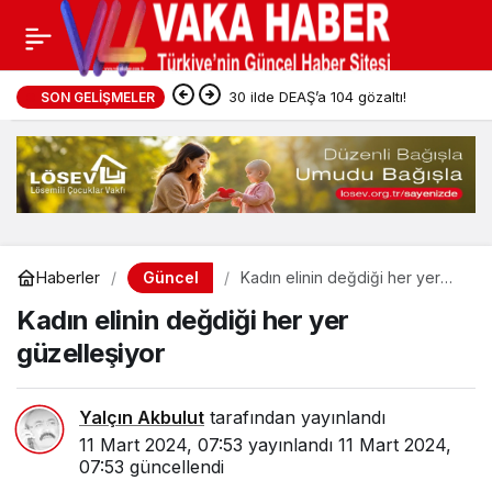
30 ilde DEAŞ’a 104 gözaltı!
SON GELIŞMELER
Güncel
Haberler
Kadın elinin değdiği her yer
güzelleşiyor
Kadın elinin değdiği her yer
güzelleşiyor
Yalçın Akbulut
tarafından yayınlandı
11 Mart 2024, 07:53
yayınlandı
11 Mart 2024,
07:53
güncellendi