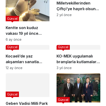
Milletvekillerinden
Çiftçi’ye hayırlı olsun
ziyareti
2 yıl önce
Güncel
Kentte son kuduz
vakası 19 yıl önce
görüldü
6 ay önce
Güncel
Güncel
Kocaeli’de yaz
KO-MEK uygulamalı
akşamları sanatla
branşlarla kutlamalara
renklenecek
renk kattı
12 ay önce
3 yıl önce
Güncel
Güncel
Geben Vadisi Milli Park