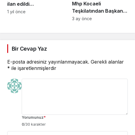
Mhp Kocaeli
ilan edildi…
Teşkilatından Başkan
1 yıl önce
Büyükgöz’e Ziyaret
3 ay önce
Bir Cevap Yaz
E-posta adresiniz yayınlanmayacak.
Gerekli alanlar
*
ile işaretlenmişlerdir
Yorumunuz
*
0
/30 karakter