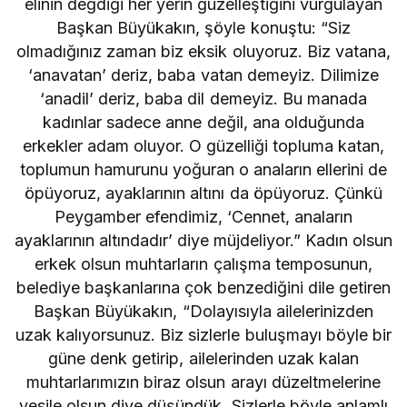
elinin değdiği her yerin güzelleştiğini vurgulayan
Başkan Büyükakın, şöyle konuştu: “Siz
olmadığınız zaman biz eksik oluyoruz. Biz vatana,
‘anavatan’ deriz, baba vatan demeyiz. Dilimize
‘anadil’ deriz, baba dil demeyiz. Bu manada
kadınlar sadece anne değil, ana olduğunda
erkekler adam oluyor. O güzelliği topluma katan,
toplumun hamurunu yoğuran o anaların ellerini de
öpüyoruz, ayaklarının altını da öpüyoruz. Çünkü
Peygamber efendimiz, ‘Cennet, anaların
ayaklarının altındadır’ diye müjdeliyor.” Kadın olsun
erkek olsun muhtarların çalışma temposunun,
belediye başkanlarına çok benzediğini dile getiren
Başkan Büyükakın, “Dolayısıyla ailelerinizden
uzak kalıyorsunuz. Biz sizlerle buluşmayı böyle bir
güne denk getirip, ailelerinden uzak kalan
muhtarlarımızın biraz olsun arayı düzeltmelerine
vesile olsun diye düşündük. Sizlerle böyle anlamlı