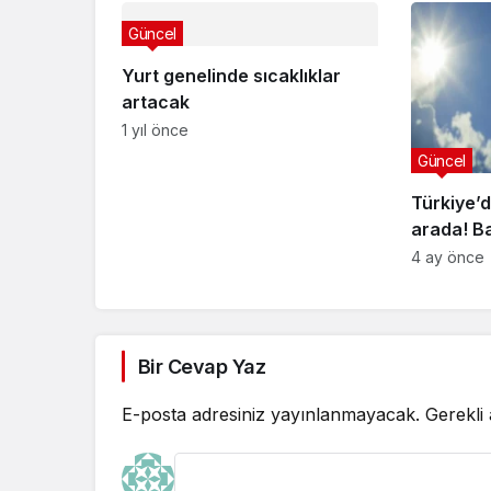
Güncel
Yurt genelinde sıcaklıklar
artacak
1 yıl önce
Güncel
Türkiye’d
arada! Ba
Doğu’da 
4 ay önce
Bir Cevap Yaz
E-posta adresiniz yayınlanmayacak.
Gerekli