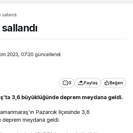
sallandı
sallandı
kim 2023, 07:20
güncellendi
0
Paylaş
Beğen
ş’ta 3,6 büyüklüğünde deprem meydana geldi.
Güncel
ramanmaraş’ın Pazarcık ilçesinde 3,6
Yaşlı çifti zabıta yolda
 deprem meydana geldi.
bırakmadı!