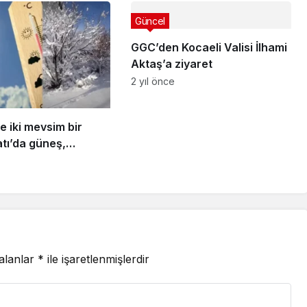
Güncel
GGC’den Kocaeli Valisi İlhami
Aktaş’a ziyaret
2 yıl önce
e iki mevsim bir
tı’da güneş,
kar
 alanlar
*
ile işaretlenmişlerdir