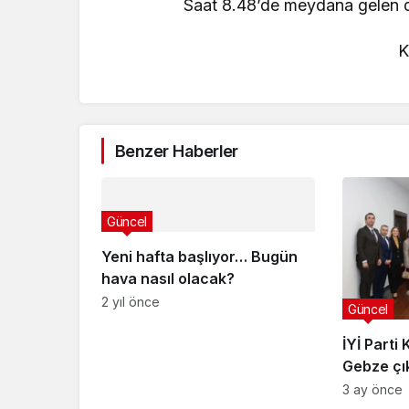
Saat 8.48’de meydana gelen de
K
Benzer Haberler
Güncel
Yeni hafta başlıyor… Bugün
hava nasıl olacak?
2 yıl önce
Güncel
İYİ Parti
Gebze çı
3 ay önce