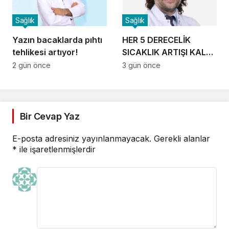
Sağlık
Sağlık
Yazın bacaklarda pıhtı
HER 5 DERECELİK
tehlikesi artıyor!
SICAKLIK ARTIŞI KALP
KRİZİ RİSKİNİ YÜZDE 5
2 gün önce
3 gün önce
ARTIRIYOR!
Bir Cevap Yaz
E-posta adresiniz yayınlanmayacak.
Gerekli alanlar
*
ile işaretlenmişlerdir