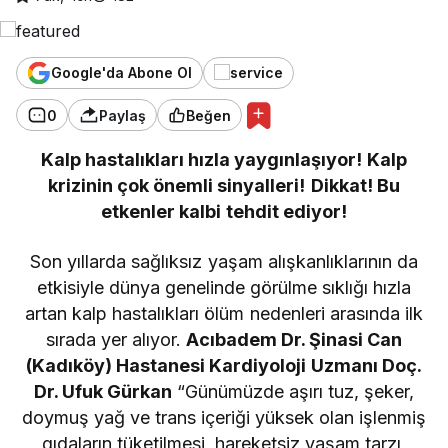
Google'da Abone Ol
0
Paylaş
Beğen
Kalp hastalıkları hızla yaygınlaşıyor!
Kalp
krizinin çok önemli sinyalleri!
Dikkat! Bu
etkenler kalbi tehdit ediyor!
Son yıllarda sağlıksız yaşam alışkanlıklarının da
etkisiyle dünya genelinde görülme sıklığı hızla
artan kalp hastalıkları ölüm nedenleri arasında ilk
sırada yer alıyor.
Acıbadem Dr. Şinasi Can
(Kadıköy) Hastanesi Kardiyoloji Uzmanı Doç.
Dr. Ufuk Gürkan
“Günümüzde aşırı tuz, şeker,
doymuş yağ ve trans içeriği yüksek olan işlenmiş
gıdaların tüketilmesi, hareketsiz yaşam tarzı,