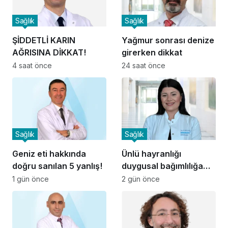
Sağlık
Sağlık
ŞİDDETLİ KARIN
Yağmur sonrası denize
AĞRISINA DİKKAT!
girerken dikkat
4 saat önce
24 saat önce
Sağlık
Sağlık
Geniz eti hakkında
Ünlü hayranlığı
doğru sanılan 5 yanlış!
duygusal bağımlılığa
dönüşebilir
1 gün önce
2 gün önce