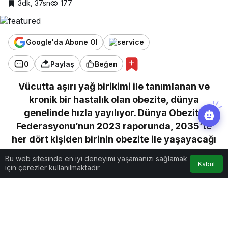
3dk, 37sn
177
Google'da Abone Ol
0
Paylaş
Beğen
Vücutta aşırı yağ birikimi ile tanımlanan ve
kronik bir hastalık olan obezite, dünya
genelinde hızla yayılıyor. Dünya Obezite
Federasyonu’nun 2023 raporunda, 2035’te
her dört kişiden birinin obezite ile yaşayacağı
öngörülüyor. Obezite vakalarının bu denli
Bu web sitesinde en iyi deneyimi yaşamanızı sağlamak
Kabul
artmasının arkasında; modern yaşam tarzı,
için çerezler kullanılmaktadır.
işlenmiş gıda tüketiminin artması, fiziksel
aktivite eksikliği ve stres gibi faktörlerin
bulunduğunun altını çizen Anadolu Sağlık
Merkezi Hastanesi’nden Genel Cerrahi Uzmanı