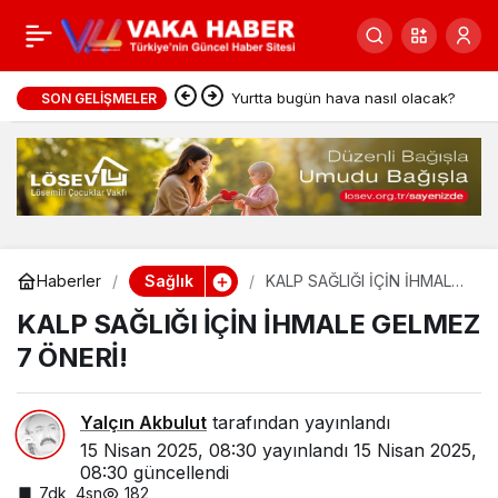
2035’te her dört kişiden
0
Paylaş
biri obez olabilir
Yurtta bugün hava nasıl olacak?
SON GELIŞMELER
Sağlık
Haberler
KALP SAĞLIĞI İÇİN İHMALE
GELMEZ 7 ÖNERİ!
KALP SAĞLIĞI İÇİN İHMALE GELMEZ
7 ÖNERİ!
Yalçın Akbulut
tarafından yayınlandı
15 Nisan 2025, 08:30
yayınlandı
15 Nisan 2025,
08:30
güncellendi
7dk, 4sn
182