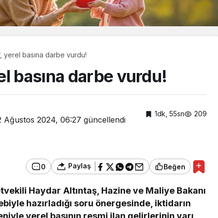
, yerel basına darbe vurdu!
el basına darbe vurdu!
1dk, 55sn
209
2 Ağustos 2024, 06:27
güncellendi
Paylaş
0
Beğen
tvekili Haydar Altıntaş, Hazine ve Maliye Bakanı
Güncel
iyle hazırladığı soru önergesinde, iktidarın
a mercan
Cumhurbaşkanı
iyle yerel basının resmi ilan gelirlerinin yarı