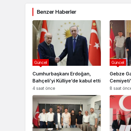
Benzer Haberler
Güncel
Güncel
Cumhurbaşkanı Erdoğan,
Gebze Ga
Bahçeli’yi Külliye’de kabul etti
Cemiyet
Özyiğit’e
4 saat önce
8 saat önc