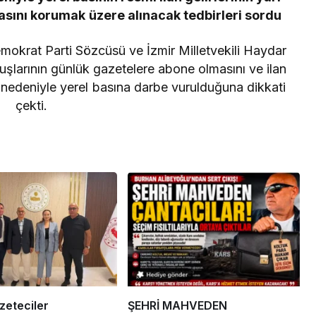
 için koruma
Erdoğan, Bahçeli’yi
 basını korumak üzere alınacak tedbirleri sordu
iği
Külliye’de kabul etti
krat Parti Sözcüsü ve İzmir Milletvekili Haydar
uşlarının günlük gazetelere abone olmasını ve ilan
i nedeniyle yerel basına darbe vurulduğuna dikkati
çekti.
eteciler
ŞEHRİ MAHVEDEN