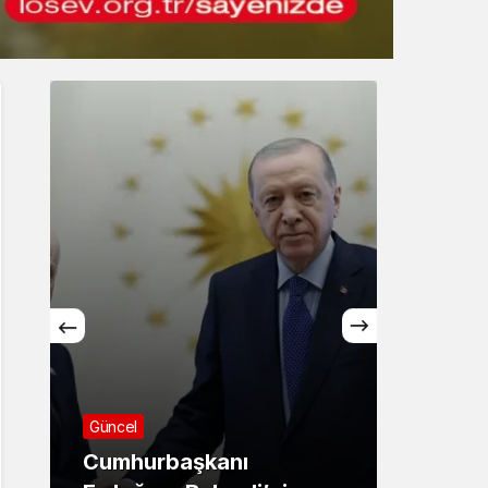
Gece Modu
Gece modunu seçin.
Sistem Modu
Sistem modunu seçin.
Asayiş
Sağlı
71 ilde dev narkotik