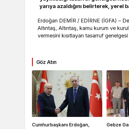
resifleri
yarıya azaldığını belirterek, yerel
seferberl
Erdoğan DEMİR / EDİRNE (İGFA) – Demo
Altıntaş, Altıntaş, kamu kurum ve kurul
vermesini kısıtlayan tasarruf genelges
Göz Atın
Cumhurbaşkanı Erdoğan,
Gebze Gaz