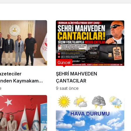
Güncel
zeteciler
ŞEHRİ MAHVEDEN
i’nden Kaymakam
ÇANTACILAR
 Ziyaret
e
9 saat önce