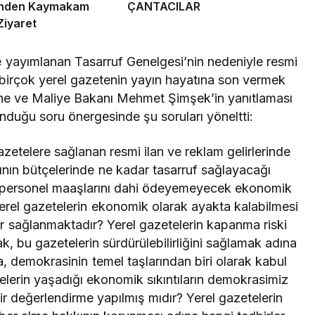
’nden Kaymakam
ÇANTACILAR
Ziyaret
 yayımlanan Tasarruf Genelgesi’nin nedeniyle resmi
n birçok yerel gazetenin yayın hayatına son vermek
zine ve Maliye Bakanı Mehmet Şimşek’in yanıtlaması
duğu soru önergesinde şu soruları yöneltti:
etelere sağlanan resmi ilan ve reklam gelirlerinde
ının bütçelerinde ne kadar tasarruf sağlayacağı
personel maaşlarını dahi ödeyemeyecek ekonomik
yerel gazetelerin ekonomik olarak ayakta kalabilmesi
er sağlanmaktadır? Yerel gazetelerin kapanma riski
, bu gazetelerin sürdürülebilirliğini sağlamak adına
, demokrasinin temel taşlarından biri olarak kabul
elerin yaşadığı ekonomik sıkıntıların demokrasimiz
ir değerlendirme yapılmış mıdır? Yerel gazetelerin