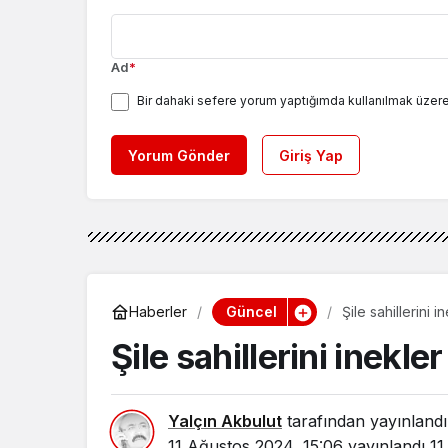
Ad
*
Bir dahaki sefere yorum yaptığımda kullanılmak üzere
Yorum Gönder
Giriş Yap
Güncel
Haberler
Şile sahillerini i
Şile sahillerini inekler
Yalçın Akbulut
tarafından yayınlandı
11 Ağustos 2024, 15:06
yayınlandı
11