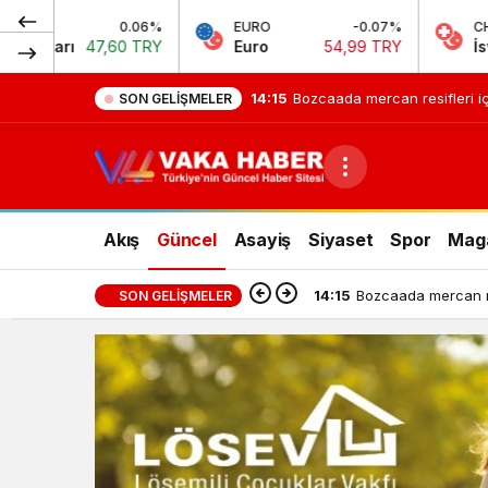
%
EURO
-0.07%
CHF
-0.
Y
Euro
54,99 TRY
İsviçre Frangı
58,60 
14:15
Bozcaada mercan resifleri iç
SON GELIŞMELER
Akış
Güncel
Asayiş
Siyaset
Spor
Mag
14:15
Bozcaada mercan res
SON GELIŞMELER