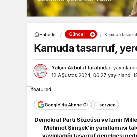
Güncel
Haberler
Kamuda tasarruf
Kamuda tasarruf, yer
Yalçın Akbulut
tarafından yayınlandı
12 Ağustos 2024, 06:27
yayınlandı
1
Google'da Abone Ol
Demokrat Parti Sözcüsü ve İzmir Mille
Yaşam
Mehmet Şimşek’in yanıtlaması taleb
Bozcaad
yayınladığı tasarruf genelgesi neden