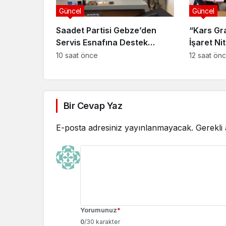
Güncel
Güncel
Saadet Partisi Gebze’den
“Kars Gr
Servis Esnafına Destek
İşaret Nit
Ziyareti: “Sektörde Adalet
Güçlendir
10 saat önce
12 saat ön
Sağlanmalı”
Bir Cevap Yaz
E-posta adresiniz yayınlanmayacak.
Gerekli
Yorumunuz
*
0
/30 karakter