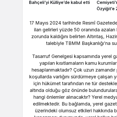
Bahçeli’yi Külliye’de kabul etti
Cemiyeti
Özyiğit’e 
17 Mayıs 2024 tarihinde Resmî Gazetede
ilan gelirleri yüzde 50 oranında azala
zorunda kaldığını belirten Altıntaş, Ha
talebiyle TBMM Başkanlığı’na sun
Tasarruf Genelgesi kapsamında yerel gaz
yapılan kısıtlamaların kamu kurumlar
hesaplanmaktadır? Çok uzun zamandır 
koşullarda varlığını sürdürmeye çalışan 
için hükümet tarafından ne tür destekl
altında olduğu göz önünde bulundurularak
hangi önlemler alınacaktır? Yerel medya
edilmektedir. Bu bağlamda, yerel gazet
üzerindeki olumsuz etkileri hakkında b