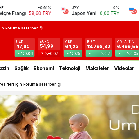
61%
JPY
0%
RUB
-0.2
TRY
Japon Yeni
0,00 TRY
Rus Rublesi
0,58 T
in koruma seferberliği
EURO
USD
GBP
BIST
GR. ALTIN
54,99
47,60
64,23
13.798,82
6.499,55
%0.06
%-0.07
%0.15
%0.7
%0.05
azin
Sağlık
Ekonomi
Teknoloji
Makaleler
Videolar
ifleri için koruma seferberliği