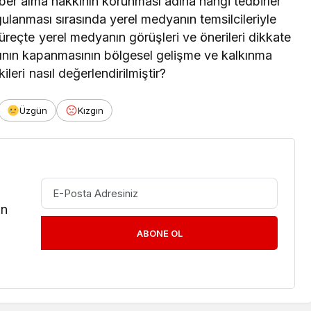
er alma hakkının korunması adına hangi tedbirler
ulanması sırasında yerel medyanın temsilcileriyle
süreçte yerel medyanın görüşleri ve önerileri dikkate
rının kapanmasının bölgesel gelişme ve kalkınma
ileri nasıl değerlendirilmiştir?
Üzgün
Kızgın
in
ABONE OL