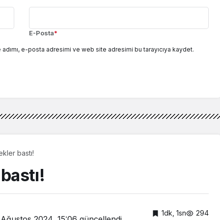
E-Posta
*
 adımı, e-posta adresimi ve web site adresimi bu tarayıcıya kaydet.
nekler bastı!
 bastı!
1dk, 1sn
294
 Ağustos 2024, 15:06
güncellendi