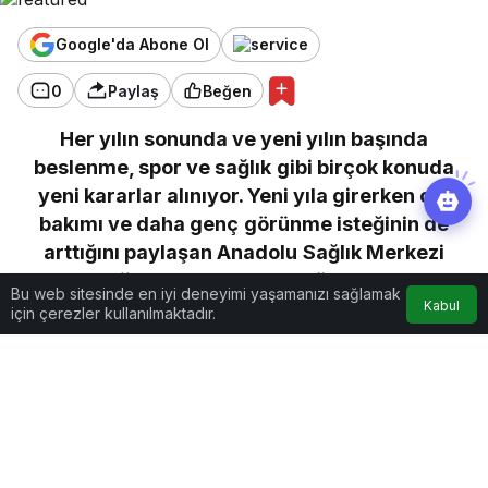
Google'da Abone Ol
0
Paylaş
Beğen
Her yılın sonunda ve yeni yılın başında
beslenme, spor ve sağlık gibi birçok konuda
yeni kararlar alınıyor. Yeni yıla girerken cilt
bakımı ve daha genç görünme isteğinin de
arttığını paylaşan Anadolu Sağlık Merkezi
Dermatoloji Uzmanı Dr. Hazal Sönmezler Selek,
Bu web sitesinde en iyi deneyimi yaşamanızı sağlamak
Kabul
yeni yılda genç ve güzel bir cilde sahip olmak
için çerezler kullanılmaktadır.
için 7 öneride bulundu…
Medikal cilt bakımı yaptırın
Medikal cilt bakımı cildinizi fazla sebum ve kirden
arındıracak, komedonların temizlenmesi ile cildin