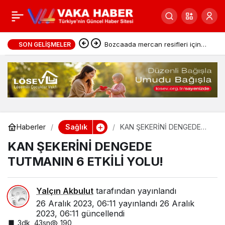
Yeni yılda güzel cilde
0
Paylaş
sahip olmanın 7 yolu
Bozcaada mercan resifleri için
SON GELIŞMELER
koruma seferberliği
Sağlık
Haberler
KAN ŞEKERİNİ DENGEDE
TUTMANIN 6 ETKİLİ YOLU!
KAN ŞEKERİNİ DENGEDE
TUTMANIN 6 ETKİLİ YOLU!
Yalçın Akbulut
tarafından yayınlandı
26 Aralık 2023, 06:11
yayınlandı
26 Aralık
2023, 06:11
güncellendi
3dk, 43sn
190