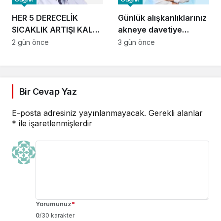
HER 5 DERECELİK
Günlük alışkanlıklarınız
SICAKLIK ARTIŞI KALP
akneye davetiye
KRİZİ RİSKİNİ YÜZDE 5
çıkarıyor
2 gün önce
3 gün önce
ARTIRIYOR!
Bir Cevap Yaz
E-posta adresiniz yayınlanmayacak.
Gerekli alanlar
*
ile işaretlenmişlerdir
Yorumunuz
*
0
/30 karakter