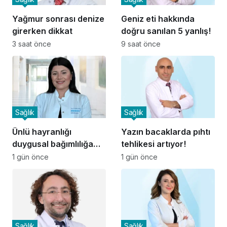
Yağmur sonrası denize
Geniz eti hakkında
girerken dikkat
doğru sanılan 5 yanlış!
3 saat önce
9 saat önce
Sağlık
Sağlık
Ünlü hayranlığı
Yazın bacaklarda pıhtı
duygusal bağımlılığa
tehlikesi artıyor!
dönüşebilir
1 gün önce
1 gün önce
Sağlık
Sağlık